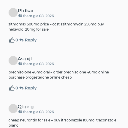
Ptdkar
đã tham gia 08, 2026
zithromax 500mg price –
cost azithromycin 250mg
buy
nebivolol 20mg for sale
0
Reply
Asqxjl
đã tham gia 08, 2026
prednisolone 40mg oral –
order prednisolone 40mg online
purchase progesterone online cheap
0
Reply
Qtqelg
đã tham gia 08, 2026
cheap neurontin for sale –
buy itraconazole 100mg
itraconazole
brand