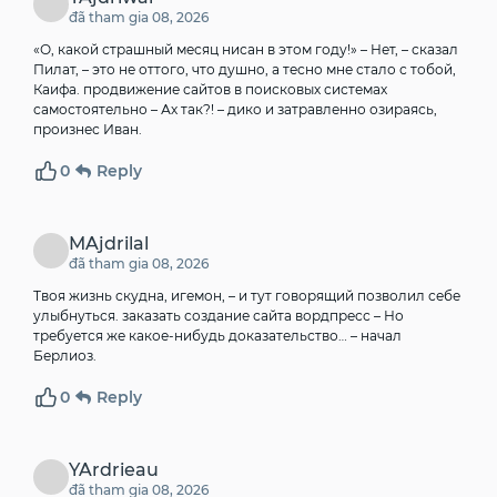
đã tham gia 08, 2026
«О, какой страшный месяц нисан в этом году!» – Нет, – сказал
Пилат, – это не оттого, что душно, а тесно мне стало с тобой,
Каифа.
продвижение сайтов в поисковых системах
самостоятельно
– Ах так?! – дико и затравленно озираясь,
произнес Иван.
0
Reply
MAjdrilal
đã tham gia 08, 2026
Твоя жизнь скудна, игемон, – и тут говорящий позволил себе
улыбнуться.
заказать создание сайта вордпресс
– Но
требуется же какое-нибудь доказательство… – начал
Берлиоз.
0
Reply
YArdrieau
đã tham gia 08, 2026