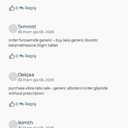
0
Reply
Txmmtt
đã tham gia 08, 2026
order furosemide generic –
buy lasix generic diuretic
betamethasone 20gm tablet
0
Reply
Oekjaa
đã tham gia 08, 2026
purchase vibra-tabs sale –
generic albuterol
order glipizide
without prescription
0
Reply
Ikimth
đã tham gia 08, 2026