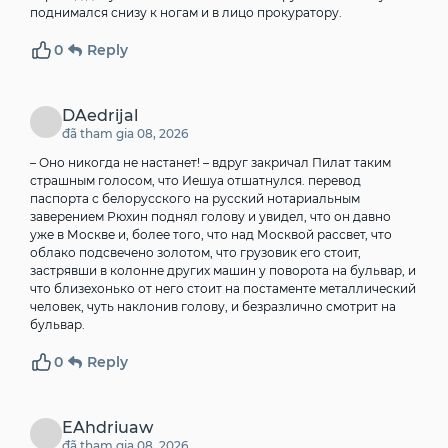
поднимался снизу к ногам и в лицо прокуратору.
0
Reply
DAedrijal
đã tham gia 08, 2026
– Оно никогда не настанет! – вдруг закричал Пилат таким
страшным голосом, что Иешуа отшатнулся.
перевод
паспорта с белорусского на русский нотариальным
заверением
Рюхин поднял голову и увидел, что он давно
уже в Москве и, более того, что над Москвой рассвет, что
облако подсвечено золотом, что грузовик его стоит,
застрявши в колонне других машин у поворота на бульвар, и
что близехонько от него стоит на постаменте металлический
человек, чуть наклонив голову, и безразлично смотрит на
бульвар.
0
Reply
EAhdriuaw
đã tham gia 08, 2026