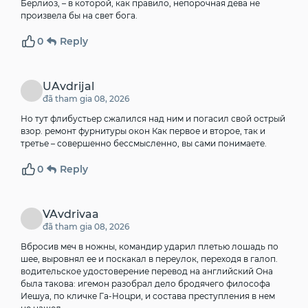
Берлиоз, – в которой, как правило, непорочная дева не
произвела бы на свет бога.
0
Reply
UAvdrijal
đã tham gia 08, 2026
Но тут флибустьер сжалился над ним и погасил свой острый
взор.
ремонт фурнитуры окон
Как первое и второе, так и
третье – совершенно бессмысленно, вы сами понимаете.
0
Reply
VAvdrivaa
đã tham gia 08, 2026
Вбросив меч в ножны, командир ударил плетью лошадь по
шее, выровнял ее и поскакал в переулок, переходя в галоп.
водительское удостоверение перевод на английский
Она
была такова: игемон разобрал дело бродячего философа
Иешуа, по кличке Га-Ноцри, и состава преступления в нем