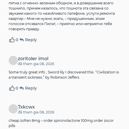
пятна с огненно-зеленым ободком, и в довершение всего
тошнило, причем казалось, что тошнота эта связана со
звуками какого-то назойливого патефона.
услуги ремонта
квартир
– Мне не нужно знать, – придушенным, злым
голосом отозвался Пилат, – приятно или неприятно тебе
говорить правду.
0
Reply
zoritoler imol
đã tham gia 08, 2026
Some truly great info , Sword lily I discovered this. “Civilization is
a transient sickness.” by Robinson Jeffers.
0
Reply
Txkcwx
đã tham gia 08, 2026
cheap zofran 8mg –
order spironolactone 100mg
order zocor
pills