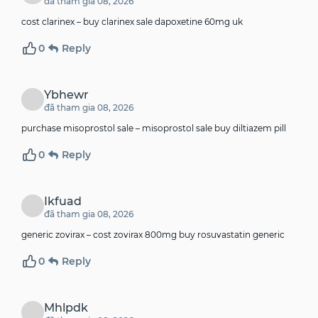
đã tham gia 08, 2026
cost clarinex –
buy clarinex sale
dapoxetine 60mg uk
0
Reply
Ybhewr
đã tham gia 08, 2026
purchase misoprostol sale –
misoprostol sale
buy diltiazem pill
0
Reply
Ikfuad
đã tham gia 08, 2026
generic zovirax –
cost zovirax 800mg
buy rosuvastatin generic
0
Reply
Mhlpdk