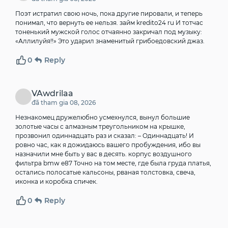
Поэт истратил свою ночь, пока другие пировали, и теперь
понимал, что вернуть ее нельзя.
займ kredito24 ru
И тотчас
тоненький мужской голос отчаянно закричал под музыку:
«Аллилуйя!!» Это ударил знаменитый грибоедовский джаз.
0
Reply
VAwdrilaa
đã tham gia 08, 2026
Незнакомец дружелюбно усмехнулся, вынул большие
золотые часы с алмазным треугольником на крышке,
прозвонил одиннадцать раз и сказал: – Одиннадцать! И
ровно час, как я дожидаюсь вашего пробуждения, ибо вы
назначили мне быть у вас в десять.
корпус воздушного
фильтра bmw e87
Точно на том месте, где была груда платья,
остались полосатые кальсоны, рваная толстовка, свеча,
иконка и коробка спичек.
0
Reply