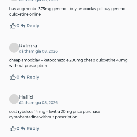
buy augmentin 375mg generic –
buy amoxiclav pill
buy generic
duloxetine online
0
Reply
Rvfmra
đã tham gia 08, 2026
cheap amoxiclav –
ketoconazole 200mg cheap
duloxetine 40mg
without prescription
0
Reply
Haiiid
đã tham gia 08, 2026
cost rybelsus 14 mg –
levitra 20mg price
purchase
cyproheptadine without prescription
0
Reply