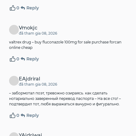
0
Reply
Vmokjc
đã tham gia 08, 2026
valtrex drug –
buy fluconazole 100mg for sale
purchase forcan
online cheap
0
Reply
EAjdriral
đã tham gia 08, 2026
– забормотал поэт, тревожно озираясь.
как сделать
нотариально заверенный перевод паспорта
– На все сто! –
подтвердил тот, любя выражаться вычурно и фигурально.
0
Reply
YAjdriwai