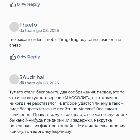
0
Reply
Fhxefo
đã tham gia 08, 2026
meloxicam order –
mobic 15mg drug
buy tamsulosin online
cheap
0
Reply
SAudrihal
đã tham gia 08, 2026
Тут его стали беспокоить два соображения: первое, это то,
что исчезло удостоверение МАССОЛИТа, с которым он
никогда не расставался, и, второе, удастся ли ему в таком
виде беспрепятственно пройти по Москве? Все-таки в
кальсонах… Правда, кому какое дело, а все же не случилось
бы какой-нибудь придирки или задержки.
накрутка
поведенческих факторов онлайн
– Михаил Александрович! –
крикнул он вдогонку Берлиозу.