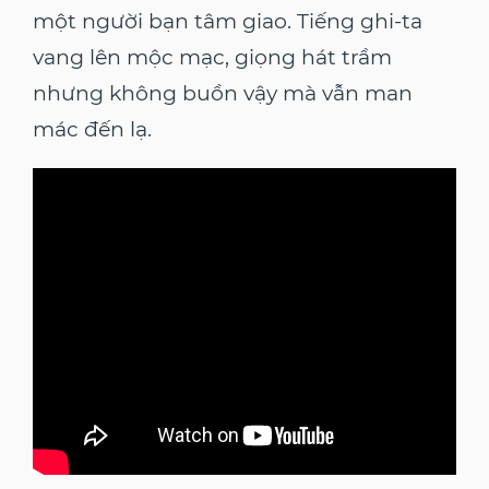
một người bạn tâm giao. Tiếng ghi-ta
vang lên mộc mạc, giọng hát trầm
nhưng không buồn vậy mà vẫn man
mác đến lạ.