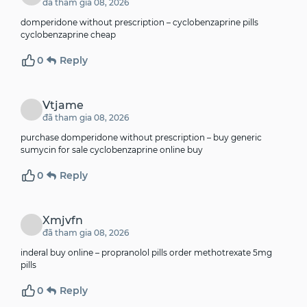
đã tham gia 08, 2026
domperidone without prescription –
cyclobenzaprine pills
cyclobenzaprine cheap
0
Reply
Vtjame
đã tham gia 08, 2026
purchase domperidone without prescription –
buy generic
sumycin for sale
cyclobenzaprine online buy
0
Reply
Xmjvfn
đã tham gia 08, 2026
inderal buy online –
propranolol pills
order methotrexate 5mg
pills
0
Reply