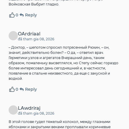
Войковская
Выбрит гладко.
0
Reply
OArdriaal
đã tham gia 08, 2026
– Доктор, – шепотом спросил потрясенный Рюхин, – он,
значит, действительно болен? – О да, – ответил врач.
Герметики узлов и агрегатов
Вчерашний день, таким
образом, помаленьку высветлялся, но Степу сейчас гораздо
более интересовал день сегодняшний и, в частности,
появление в спальне неизвестного, да еще с закуской и
водкой.
0
Reply
LAwdriraj
đã tham gia 08, 2026
В этой голове гудел тяжелый колокол, между глазными
яблоками и закрытыми веками проплывали коричневые