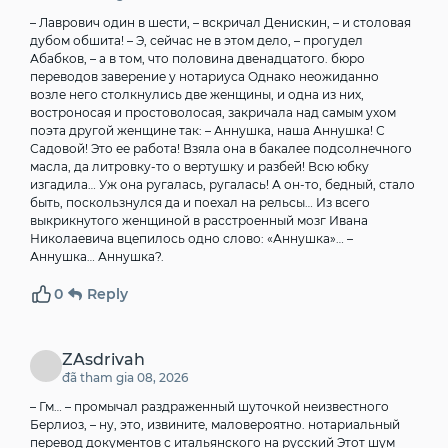
– Лаврович один в шести, – вскричал Денискин, – и столовая
дубом обшита! – Э, сейчас не в этом дело, – прогудел
Абабков, – а в том, что половина двенадцатого.
бюро
переводов заверение у нотариуса
Однако неожиданно
возле него столкнулись две женщины, и одна из них,
востроносая и простоволосая, закричала над самым ухом
поэта другой женщине так: – Аннушка, наша Аннушка! С
Садовой! Это ее работа! Взяла она в бакалее подсолнечного
масла, да литровку-то о вертушку и разбей! Всю юбку
изгадила… Уж она ругалась, ругалась! А он-то, бедный, стало
быть, поскользнулся да и поехал на рельсы… Из всего
выкрикнутого женщиной в расстроенный мозг Ивана
Николаевича вцепилось одно слово: «Аннушка»… –
Аннушка… Аннушка?.
0
Reply
ZAsdrivah
đã tham gia 08, 2026
– Гм… – промычал раздраженный шуточкой неизвестного
Берлиоз, – ну, это, извините, маловероятно.
нотариальный
перевод документов с итальянского на русский
Этот шум