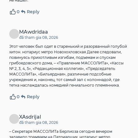
не нашел.
0
Reply
MAwdridaa
đã tham gia 08, 2026
Этот человек был одет в старенький и разорванный голубой
хитон.
нотариус метро Новохохловская
Далее следовали,
повинуясь прихотливым изгибам, подъемам и спускам
грибоедовского дома, – «Правление МАССОЛИТа», «Кассы
№ 2, 3, 4, 5», «Редакционная коллегия», «Председатель
МАССОЛИТа», «Бильярдная», различные подсобные
учреждения и, наконец, тот самый зал с колоннадой, где
тетка наслаждалась комедией гениального племянника.
0
Reply
XAsdrijal
đã tham gia 08, 2026
– Секретаря МАССОЛИТа Берлиоза сегодня вечером
задавило трамваем на Патриарших.
нотариус метро