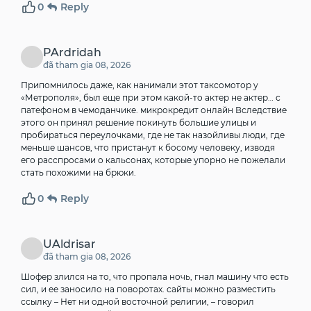
0
Reply
PArdridah
đã tham gia 08, 2026
Припомнилось даже, как нанимали этот таксомотор у
«Метрополя», был еще при этом какой-то актер не актер… с
патефоном в чемоданчике.
микрокредит онлайн
Вследствие
этого он принял решение покинуть большие улицы и
пробираться переулочками, где не так назойливы люди, где
меньше шансов, что пристанут к босому человеку, изводя
его расспросами о кальсонах, которые упорно не пожелали
стать похожими на брюки.
0
Reply
UAldrisar
đã tham gia 08, 2026
Шофер злился на то, что пропала ночь, гнал машину что есть
сил, и ее заносило на поворотах.
сайты можно разместить
ссылку
– Нет ни одной восточной религии, – говорил