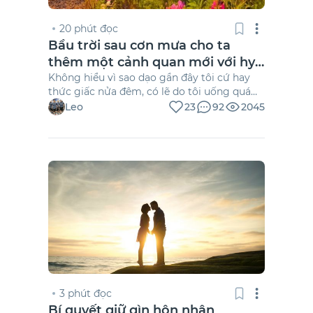
20 phút đọc
Bầu trời sau cơn mưa cho ta
thêm một cảnh quan mới với hy
vọng mới
Không hiểu vì sao dạo gần đây tôi cứ hay
thức giấc nửa đêm, có lẽ do tôi uống quá
nhiều cà phê. Bên ngoài trời mưa. Âm
Leo
23
92
2045
thanh rất lớn, tiếng mưa gõ lộp độp trên
mái nhà, chảy xuống khoảnh sân trước hiên
rồi tràn ra mặt đất.
3 phút đọc
Bí quyết giữ gìn hôn nhân