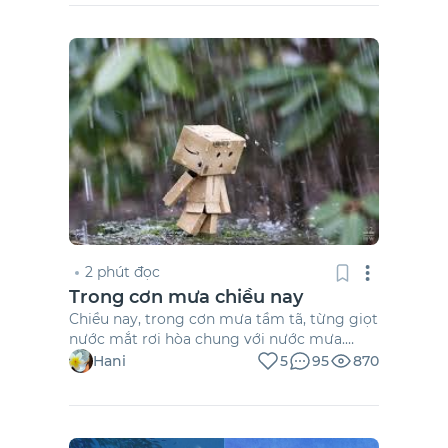
giải quyết sự “không hợp” ấy. Lời hồi đáp có
thể sẽ đem lại sự lãng mạn vô cùng sâu sắc,
hoặc cũng có thể là nỗi thất vọng triền
miên không thể vượt qua.
2 phút đọc
Trong cơn mưa chiều nay
Chiều nay, trong cơn mưa tầm tã, từng giọt
nước mắt rơi hòa chung với nước mưa.
Cuộc sống là một vòng xoay không ngừng
Hani
5
95
870
nghỉ. Công việc, gia đình, bạn bè… tất cả
như cuốn em đi mà không để lại khoảng
trống nào để thở. Em đã cố gắng. Em luôn
cố gắng […]