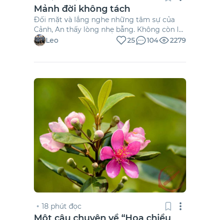
Mảnh đời không tách
Đối mặt và lắng nghe những tâm sự của
Cảnh, An thấy lòng nhẹ bẫng. Không còn lý
do để giận hờn hoặc phải tìm kiếm điều gì ở
Leo
25
104
2279
anh. Cô muốn được giải thoát khỏi những
dằn vặt từ mảnh tình quá khứ, và cũng nghĩ
đã đến lúc có thể khép lại hành trình đi tìm
sự tha thứ vì một lỗi lầm tuổi trẻ mà mình
vô tình phạm phải. Xin sự tha thứ từ chính
người đã làm mình tổn thương.
18 phút đọc
Một câu chuyện về “Hoa chiều