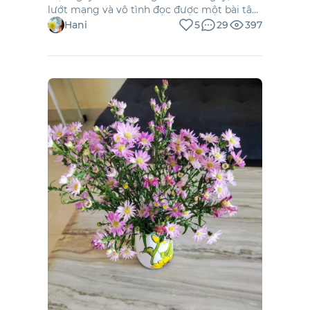
lướt mạng và vô tình đọc được một bài tâm
sự. Một bạn nam trải lòng sau ly hôn, để lại
Hani
5
29
397
câu hỏi ngỏ: “Mấy ai trong đời có thể đi trọn
con đường với người mình từng chọn?”.
Câu hỏi ấy khiến mình bâng khuâng. Nhìn
[…]