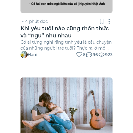
4 phút đọc
Khi yêu tuổi nào cũng thổn thức
và “ngu” như nhau
Có ai từng nghĩ rằng tình yêu là câu chuyện
của những người trẻ tuổi? Thực ra, ở mỗi
giai đoạn của cuộc đời, ta đều có thể yêu và
Hani
6
96
923
cảm thấy trái tim mình đập loạn nhịp chẳng
khác gì một đứa trẻ mới biết yêu lần đầu.
Đó là điều tuyệt vời của […]