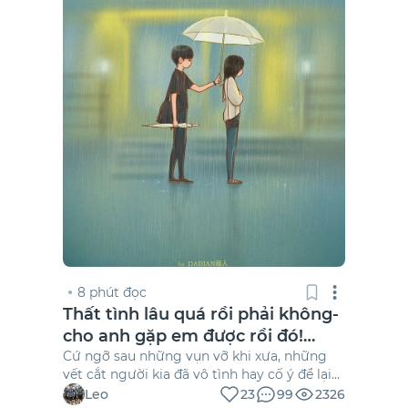
8 phút đọc
Thất tình lâu quá rồi phải không-
cho anh gặp em được rồi đó!
(những câu chuyện tình yêu lãng
Cứ ngỡ sau những vụn vỡ khi xưa, những
vết cắt người kia đã vô tình hay cố ý để lại
mạn có thật)
vẫn còn tồn đọng nơi khóe tim ở lồng ngực
Leo
23
99
2326