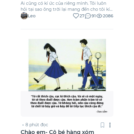
Ai cũng có kí ức của riêng mình. Tôi luôn
hỏi tại sao ông trời lại mang đến cho tôi kí
ức buồn đến vậy. Tôi từng muốn vứt bỏ kí
Leo
27
91
2086
ức ấy như nhấn nút delete trên bàn phím
máy vi tính nhưng tôi không làm được vì
trong kí ức buồn nó tồn tại khoảnh khắc
hạnh phúc, cũng như không có tình yêu nào
là vĩnh hằng cả chỉ có nhưng khoảnh khắc
là mãi mãi, đủ dũng cảm và bình thản khi
nhớ về tình cũ- người cũ. Đến đây, tôi lại
cảm ơn ông trời đã cho tôi những kí ức đẹp
sẽ mang theo bên mình vì nó là duy nhất, vì
nó đáng giá.
8 phút đọc
Chào em- Cô bé hàng xóm