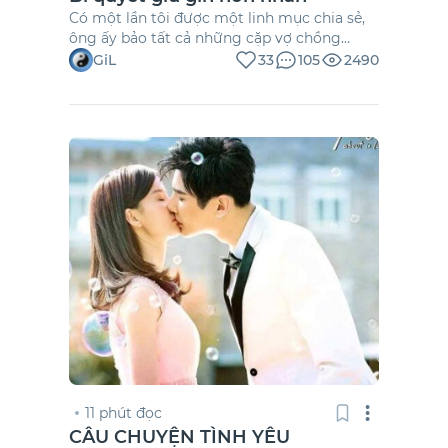
Có một lần tôi được một linh mục chia sẻ,
ông ấy bảo tất cả những cặp vợ chồng
từng được ồng làm lễ hôn phối, ông đều
GiL
33
105
2490
dặn 1 bí quyết để giữ lửa hôn nhân. Đó là
mỗi năm cứ ghé gặp ông, ông sẽ tặng 1 cặp
đèn cầy, đem về để […]
11 phút đọc
CÂU CHUYỆN TÌNH YÊU