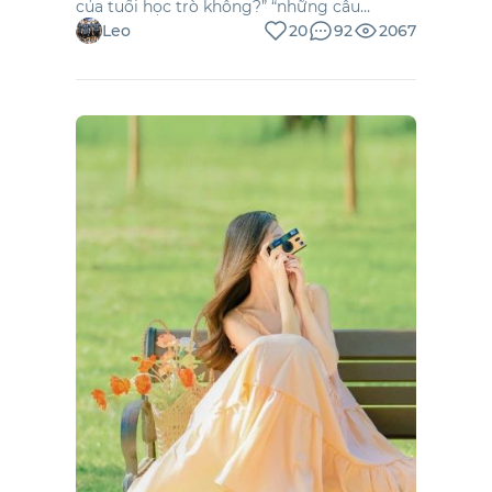
của tuổi học trò không?” “những câu
chuyện tình yêu lãng mạn có thật?” Với một
Leo
20
92
2067
đứa con trai như tôi thì nếu hỏi tôi ở thời
điểm khi mỗi ngày đều phải xin mẹ tiền đi
học mỗi buổi sáng chắc có lẽ tôi chẳng tin
được đâu.