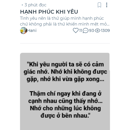
3 phút đọc
HẠNH PHÚC KHI YÊU
Tình yêu nên là thứ giúp mình hạnh phúc
chứ không phải là thứ khiến mình mệt mỏi
“Có người hỏi mình, – Yêu đương là cả ngày
Hani
11
93
1309
luôn nghĩ về nhau phải không? Mình lắc
đầu, – Yêu đương là bất kỳ lúc nào có thời
gian rảnh sẽ nhớ về nhau. Ngày bọn […]