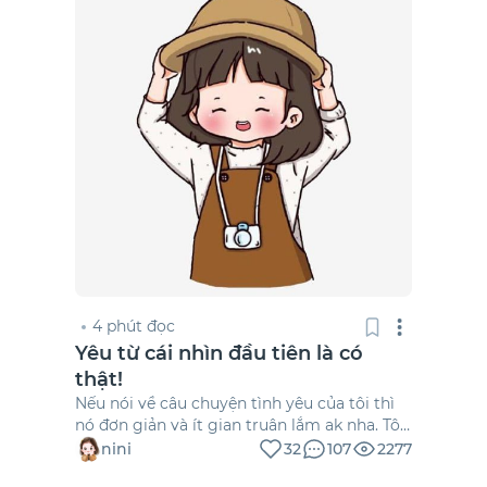
4 phút đọc
Yêu từ cái nhìn đầu tiên là có
thật!
Nếu nói về câu chuyện tình yêu của tôi thì
nó đơn giản và ít gian truân lắm ak nha. Tôi
một cô gái dễ thương và đáng yêu
nini
32
107
2277