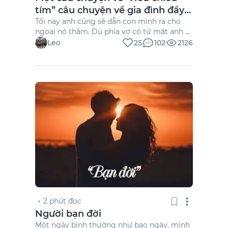
tím” câu chuyện về gia đình đầy
cảm xúc
Tối nay anh cũng sẽ dẫn con mình ra cho
ngoại nó thăm. Dù phía vợ có từ mặt anh đi
chăng nữa, nhưng dẫu sao con mình cũng
Leo
25
102
2126
là cháu của họ.
Tối đó, anh bồng con về nhà vợ, thấy bà con
đông đúc ngồi ở đó từ bao giờ. Thằng bé nó
mừng, gặp hết người này đến người khác
mà say sưa đùa giỡn.
2 phút đọc
Người bạn đời
Một ngày bình thường như bao ngày, mình