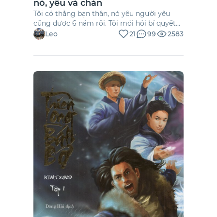
nó, yêu và chán
Tôi có thằng bạn thân, nó yêu người yêu
cũng được 6 năm rồi. Tôi mới hỏi bí quyết
yêu lâu vậy là gì ? có bao giờ cãi nhau hay
Leo
21
99
2583
không? Giận nhau thì giận mấy ngày ? Ai
làm hòa trước ? Tại nhìn chúng nó lúc nào
cũng tíu tít như đôi chim non. Cũng chưa
bao giờ tôi thấy nó phàn nàn hay để tâm
người khác. Kiểu sau nhiều năm vẫn cho
nhau là tất cả ấy …