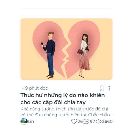
trái, thì chắc em sẽ không thể yêu thêm
một ai nữa rồi. Kể từ ngày người thương cũ
tuyệt tình dứt áo ra đi, bỏ đi mọi ánh nhìn
mà em đã trao, nhẫn tâm đành lòng phủi bỏ
cái nắm tay mà em cố gắng siết chặt thì
em đã nghĩ sẽ không còn ai đủ lòng thành
để em trao trọn đi trái tim yêu thương này
nữa rồi.
9 phút đọc
Thực hư những lý do nào khiến
cho các cặp đôi chia tay
Khả năng tương thích tồn tại trước đó chỉ
có thể đưa chúng ta tới hiện tại. Chắc chắn
sẽ đến lúc, ngay cả đối phương phù hợp
Lin
26
97
2660
nhất cũng sẽ không hợp với ta như ta
tưởng. Điều quan trọng là làm thế nào để