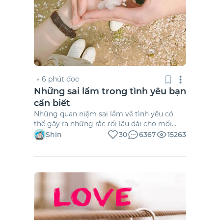
6 phút đọc
Những sai lầm trong tình yêu bạn
cần biết
Những quan niệm sai lầm về tình yêu có
thể gây ra những rắc rối lâu dài cho mối
quan hệ, khiến cả hai phía chịu nhiều đau
Shin
30
6367
15263
khổ trong tương lai.