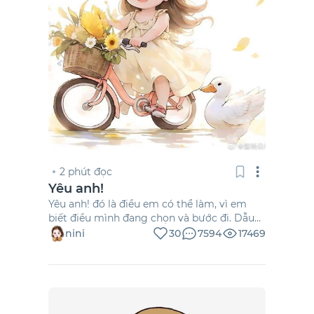
2 phút đọc
Yêu anh!
Yêu anh! đó là điều em có thể làm, vì em
biết điều mình đang chọn và bước đi. Dẫu
có khi già yếu ốm đau, sẽ luôn cùng bên
nini
30
7594
17469
nhau, anh nhé!