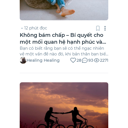
12 phút đọc
Không bám chấp – Bí quyết cho
một mối quan hệ hạnh phúc và
bền lâu
Bạn có biết rằng bạn sẽ có thể ngạc nhiên
về một vấn đề nào đó, khi bản thân bạn biết
rằng không bám chấp là một trong những
Healing Healing
28
93
2271
phẩm chất quan trọng để bạn duy trì một
mối quan hệ yêu đương lành mạnh và bền
lâu.