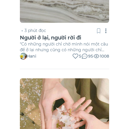
3 phút đọc
Người ở lại, người rời đi
“Có những người chỉ chờ mình nói một câu
để ở lại nhưng cũng có những người chỉ
chờ mình dại một lần mà bỏ đi. Có những
Hani
5
95
1008
chuyện căn bản có cố gắng, kiên trì cũng
không có kết quả. Thôi thì chúng ta cứ kết
thúc như vậy đi, tin nhắn cuối em […]