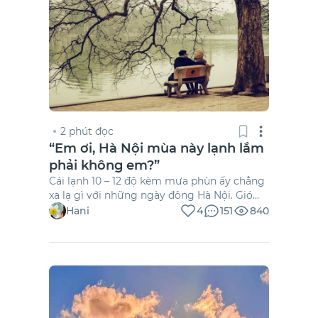
2 phút đọc
“Em ơi, Hà Nội mùa này lạnh lắm
phải không em?”
Cái lạnh 10 – 12 độ kèm mưa phùn ấy chẳng
xa lạ gì với những ngày đông Hà Nội. Gió
len lỏi qua từng ngõ nhỏ, từng tán cây,
Hani
4
151
840
thấm vào da thịt đến tê buốt. Những chiếc
khăn quàng cổ chẳng đủ ấm, đôi bàn tay
run rẩy trong lớp găng dày nhưng […]