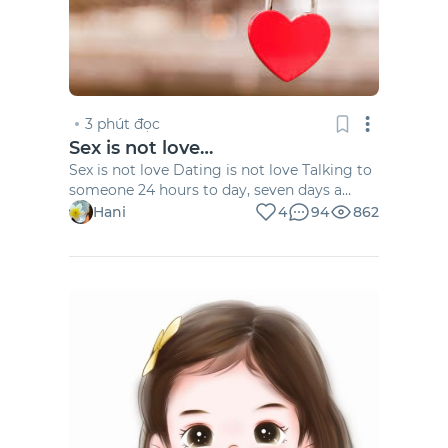
3 phút đọc
Sex is not love…
Sex is not love Dating is not love Talking to
someone 24 hours to day, seven days a
week is not love Staying awake all night for
Hani
4
94
862
someone is not love Love is someone who
expresses all the good things about you.
When all you see is bad. It’s someone who
make you sure ok. […]