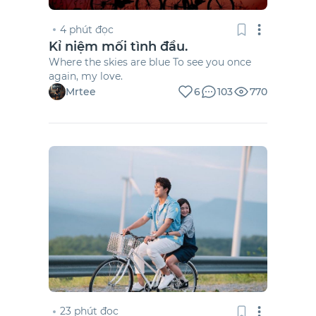
4 phút đọc
Kỉ niệm mối tình đầu.
Where the skies are blue To see you once
again, my love.
Mrtee
6
103
770
23 phút đọc