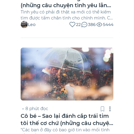
(những câu chuyện tình yêu lãng
mạn có thật)
Tình yêu có phải đi thật xa mới có thể kiếm
tìm được tấm chân tình cho chính mình. Có
những điều đang hiện hữu xung quanh
Leo
22
386
5444
chúng ta mà chẳng một ai mải mai để tâm
gì đến. Câu chuyện sắp tới đây sẽ khiến cho
chúng ta cảm thấy vô cùng ngạc nhiên đến
mức ngỡ ngàng vì sự sắp đặt duyên số một
cách trùng hợp đến lạ này. Một trong
những câu chuyện tình yêu lãng mạn có
thật trong mọi thời đại nên đọc và lắng
nghe.
8 phút đọc
Cô bé – Sao lại đánh cắp trái tim
tôi thế cơ chứ (những câu chuyện
tình yêu lãng mạn có thật)
“Các bạn ở đây có bao giờ tin vào mối tình