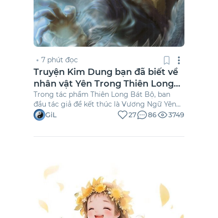
7 phút đọc
Truyện Kim Dung bạn đã biết về
nhân vật Yên Trong Thiên Long
Bát Bộ
Trong tác phẩm Thiên Long Bát Bộ, ban
đầu tác giả để kết thúc là Vương Ngữ Yên
(Yên) sau phi bị Mộ Dung Phục (Phục) bỏ
GiL
27
86
3749
rơi, đã quyết định đi theo Đoàn Dự (Dự), cái
kết là 2 người sống hạnh phúc, còn Phục thì
bị điên. Sau này tác giả chấp bút viết lại, sửa
thành Yên thấy Phục bị điên, thế là dành cả
đời