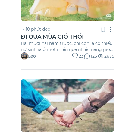
10 phút đọc
ĐI QUA MÙA GIÓ THỔI
Hai mươi hai năm trước, chị còn là cô thiếu
nữ sinh ra ở một miền quê nhiều nắng gió
và nghèo. 18 tuổi, theo nguyện vọng của
Leo
23
123
2675
mẹ, chị ngậm ngùi gác lại giấc mơ kiến
trúc, thi vào sư phạm. Thế nhưng chị vẫn
thường trốn sang trường kiến trúc chơi,
cũng dựng giá đỡ, cũng vẽ vời như thật.