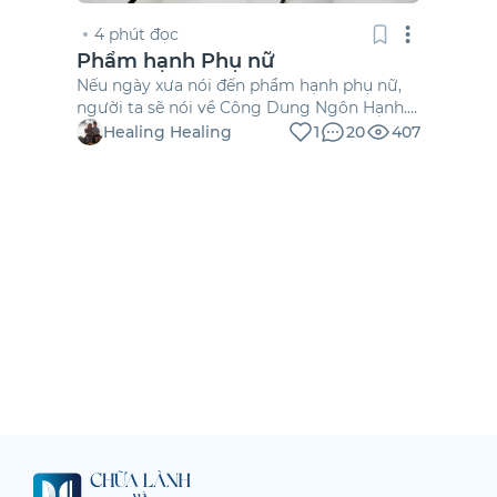
4 phút đọc
Phẩm hạnh Phụ nữ
Nếu ngày xưa nói đến phẩm hạnh phụ nữ,
người ta sẽ nói về Công Dung Ngôn Hạnh.
Trong đó Công: nữ công, chăm chỉ làm việc,
Healing Healing
1
20
407
Dung là nhan sắc đẹp, Ngôn là lời nói nhẹ
nhàng và Hạnh là đạo đức. Thì thời buổi
ngày nay phẩm hạnh này đã có những thay
[…]