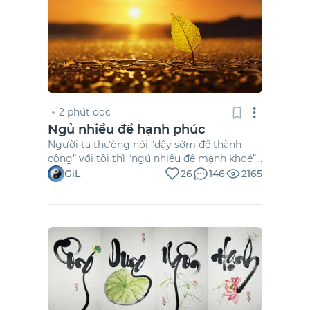
2 phút đọc
Ngủ nhiều để hạnh phúc
Người ta thường nói “dậy sớm để thành
công” với tôi thì “ngủ nhiều để mạnh khoẻ”
và có sức khoẻ chúng ta sẽ có tất cả
GiL
26
146
2165