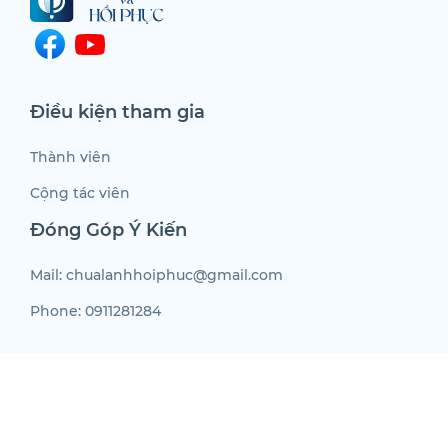
Điều kiện tham gia
Thành viên
Cộng tác viên
Đóng Góp Ý Kiến
Mail: chualanhhoiphuc@gmail.com
Phone: 0911281284
Công Ty Tnhh Nông Nghiệp Tuần Hoàn Doni - MST 0319063727 - SDT
02866867858 - Địa Chỉ Số 62 Quang Trung, Phường Tăng Nhơn Phú, Thành
Phố Hồ Chí Minh, Việt Nam - Ngày Cấp 30/07/2025 - Bản quyền nội dung
thuộc về chualanhhoiphuc.vn( hoặc Công ty TNHH Brand Distribution