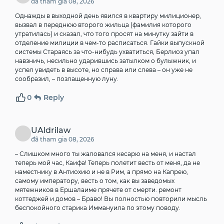
đã tham gia 08, 2026
Однажды в выходной день явился в квартиру милиционер,
вызвал в переднюю второго жильца (фамилия которого
утратилась) и сказал, что того просят на минутку зайти в
отделение милиции в чем-то расписаться.
Гайки выпускной
системы
Стараясь за что-нибудь ухватиться, Берлиоз упал
навзничь, несильно ударившись затылком о булыжник, и
успел увидеть в высоте, но справа или слева – он уже не
сообразил, – позлащенную луну.
0
Reply
UAldrilaw
đã tham gia 08, 2026
– Слишком много ты жаловался кесарю на меня, и настал
теперь мой час, Каифа! Теперь полетит весть от меня, да не
наместнику в Антиохию и не в Рим, а прямо на Капрею,
самому императору, весть о том, как вы заведомых
мятежников в Ершалаиме прячете от смерти.
ремонт
коттеджей и домов
– Браво! Вы полностью повторили мысль
беспокойного старика Иммануила по этому поводу.