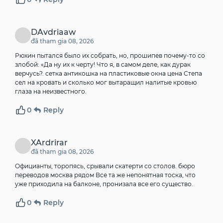
DAvdriaaw
đã tham gia 08, 2026
Рюхин пытался было их собрать, но, прошипев почему-то со
злобой: «Да ну их к черту! Что я, в самом деле, как дурак
верчусь?.
сетка антикошка на пластиковые окна цена
Степа
сел на кровать и сколько мог вытаращил налитые кровью
глаза на неизвестного.
0
Reply
XArdrirar
đã tham gia 08, 2026
Официанты, торопясь, срывали скатерти со столов.
бюро
переводов москва рядом
Все та же непонятная тоска, что
уже приходила на балконе, пронизала все его существо.
0
Reply