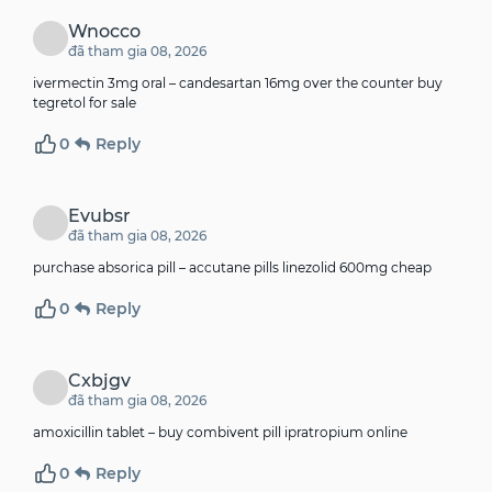
Wnocco
đã tham gia 08, 2026
ivermectin 3mg oral –
candesartan 16mg over the counter
buy
tegretol for sale
0
Reply
Evubsr
đã tham gia 08, 2026
purchase absorica pill –
accutane pills
linezolid 600mg cheap
0
Reply
Cxbjgv
đã tham gia 08, 2026
amoxicillin tablet –
buy combivent pill
ipratropium online
0
Reply