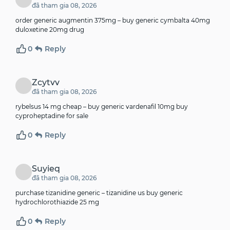
đã tham gia 08, 2026
order generic augmentin 375mg –
buy generic cymbalta 40mg
duloxetine 20mg drug
0
Reply
Zcytvv
đã tham gia 08, 2026
rybelsus 14 mg cheap –
buy generic vardenafil 10mg
buy
cyproheptadine for sale
0
Reply
Suyieq
đã tham gia 08, 2026
purchase tizanidine generic –
tizanidine us
buy generic
hydrochlorothiazide 25 mg
0
Reply