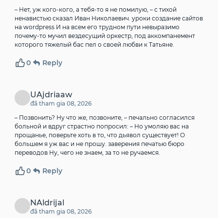
– Нет, уж кого-кого, а тебя-то я не помилую, – с тихой
ненавистью сказал Иван Николаевич.
уроки создание сайтов
на wordpress
И на всем его трудном пути невыразимо
почему-то мучил вездесущий оркестр, под аккомпанемент
которого тяжелый бас пел о своей любви к Татьяне.
0
Reply
UAjdriaaw
đã tham gia 08, 2026
– Позвонить? Ну что же, позвоните, – печально согласился
больной и вдруг страстно попросил: – Но умоляю вас на
прощанье, поверьте хоть в то, что дьявол существует! О
большем я уж вас и не прошу.
заверения печатью бюро
переводов
Ну, чего не знаем, за то не ручаемся.
0
Reply
NAldrijal
đã tham gia 08, 2026