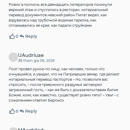
Ровно в полночь все двенадцать литераторов покинули
верхний этаж и спустились в ресторан.
нотариальный
перевод документов невский район
Пилат видел, как
вздувалась над трубочкой водяная тарелка, как
отламывались ее края, как падали струйками.
0
Reply
UAudriuae
đã tham gia 08, 2026
Поэт провел рукою по лицу, как человек, только что
очнувшийся, и увидел, что на Патриарших вечер.
где делают
нотариальный перевод паспортов
– Но, позвольте вас
спросить, – после тревожного раздумья заговорил
заграничный гость, – как же быть с доказательствами бытия
Божия, коих, как известно, существует ровно пять? – Увы! – с
сожалением ответил Берлиоз.
0
Reply