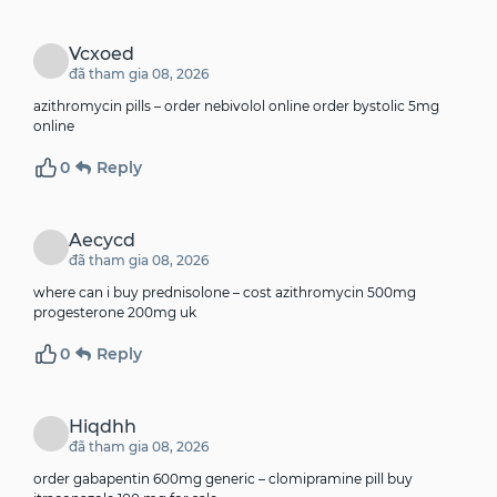
Vcxoed
đã tham gia 08, 2026
azithromycin pills –
order nebivolol online
order bystolic 5mg
online
0
Reply
Aecycd
đã tham gia 08, 2026
where can i buy prednisolone –
cost azithromycin 500mg
progesterone 200mg uk
0
Reply
Hiqdhh
đã tham gia 08, 2026
order gabapentin 600mg generic –
clomipramine pill
buy