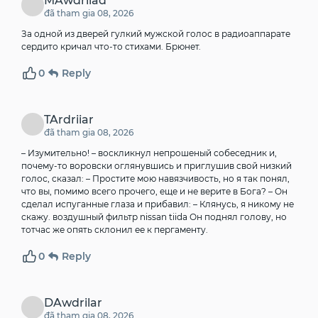
MAwdriiad
đã tham gia 08, 2026
За одной из дверей гулкий мужской голос в радиоаппарате
сердито кричал что-то стихами. Брюнет.
0
Reply
TArdriiar
đã tham gia 08, 2026
– Изумительно! – воскликнул непрошеный собеседник и,
почему-то воровски оглянувшись и приглушив свой низкий
голос, сказал: – Простите мою навязчивость, но я так понял,
что вы, помимо всего прочего, еще и не верите в Бога? – Он
сделал испуганные глаза и прибавил: – Клянусь, я никому не
скажу.
воздушный фильтр nissan tiida
Он поднял голову, но
тотчас же опять склонил ее к пергаменту.
0
Reply
DAwdrilar
đã tham gia 08, 2026