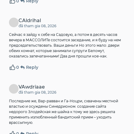
0
Reply
CAldrihal
đã tham gia 08, 2026
Сейчас я зайду к себе на Садовую, а потом в десять часов
вечера в МАССОЛИТе состоится заседание, и я буду на нем
председательствовать.
Ваши деньги
Но этого мало: двери
обеих комнат, которые занимали супруги Беломут,
оказались запечатанными! Два дня прошли кое-как.
0
Reply
VAwdriaae
đã tham gia 08, 2026
Последние же, Вар-равван и Га-Ноцри, схвачены местной
властью и осуждены Синедрионом.
создание сайта
недорого
Злодейская же шайка к тому же здесь решила
применить излюбленный бандитский прием – уходить
врассыпную.
0
Reply