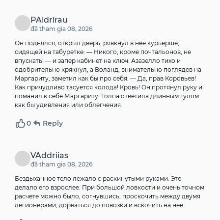
PAldrirau
đã tham gia 08, 2026
Он поднялся, открыл дверь, рявкнул в нее курьерше,
сидящей на табуретке: — Никого, кроме почтальонов, не
впускать! — и запер кабинет на ключ.
Азазелло тихо и
одобрительно крякнул, а Воланд, внимательно поглядев на
Маргариту, заметил как бы про себя: — Да, прав Коровьев!
Как причудливо тасуется колода! Кровь! Он протянул руку и
поманил к себе Маргариту.
Толпа ответила длинным гулом
как бы удивления или облегчения.
0
Reply
VAddriias
đã tham gia 08, 2026
Бездыханное тело лежало с раскинутыми руками.
Это
делало его взрослее.
При большой ловкости и очень точном
расчете можно было, согнувшись, проскочить между двумя
легионерами, дорваться до повозки и вскочить на нее.