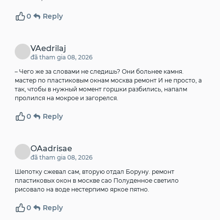
0
Reply
VAedrilaj
đã tham gia 08, 2026
– Чего же за словами не следишь? Они больнее камня.
мастер по пластиковым окнам москва ремонт
И не просто, а
так, чтобы в нужный момент горшки разбились, напалм
пролился на мокрое и загорелся.
0
Reply
OAadrisae
đã tham gia 08, 2026
Шепотку сжевал сам, вторую отдал Боруну.
ремонт
пластиковых окон в москве сао
Полуденное светило
рисовало на воде нестерпимо яркое пятно.
0
Reply