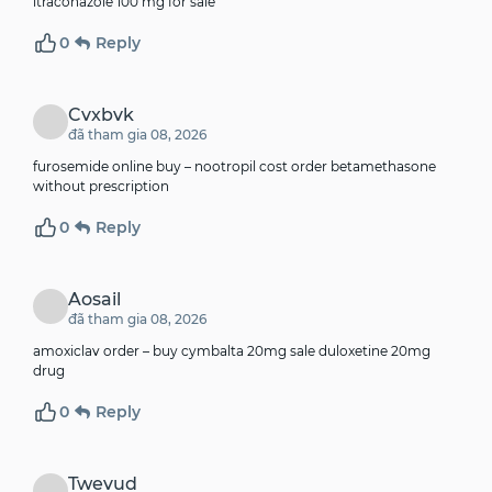
itraconazole 100 mg for sale
0
Reply
Cvxbvk
đã tham gia 08, 2026
furosemide online buy –
nootropil cost
order betamethasone
without prescription
0
Reply
Aosail
đã tham gia 08, 2026
amoxiclav order –
buy cymbalta 20mg sale
duloxetine 20mg
drug
0
Reply
Twevud