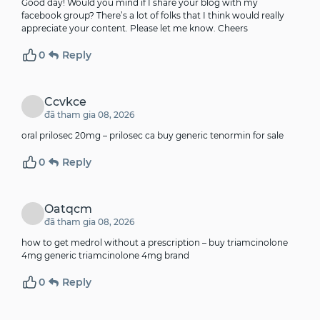
Good day! Would you mind if I share your blog with my
facebook group? There’s a lot of folks that I think would really
appreciate your content. Please let me know. Cheers
0
Reply
Ccvkce
đã tham gia 08, 2026
oral prilosec 20mg –
prilosec ca
buy generic tenormin for sale
0
Reply
Oatqcm
đã tham gia 08, 2026
how to get medrol without a prescription –
buy triamcinolone
4mg generic
triamcinolone 4mg brand
0
Reply