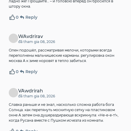
ладно же! Прощайте… – и головою вперед он бросился в
штору окна.
0
Reply
WAvdrirav
đã tham gia 08, 2026
Олен подошёл, рассматривая мелочи, которыми всегда
переполнены мальчишеские карманы.
регулировка окон
москва
А к зиме норовят в тепло забиться.
0
Reply
VAwdrirah
đã tham gia 08, 2026
Славка раньше и не знал, насколько сложна работа бога
Солнца.
как перетянуть москитную сетку на пластиковом
окне
А затем она душераздирающе вскрикнула: «Не-е-е-т!»,
когда Русана вместе с Пушком исчезла из комнаты.