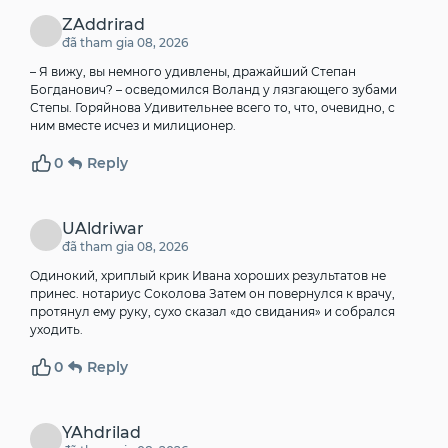
ZAddrirad
đã tham gia 08, 2026
– Я вижу, вы немного удивлены, дражайший Степан
Богданович? – осведомился Воланд у лязгающего зубами
Степы.
Горяйнова
Удивительнее всего то, что, очевидно, с
ним вместе исчез и милиционер.
0
Reply
UAldriwar
đã tham gia 08, 2026
Одинокий, хриплый крик Ивана хороших результатов не
принес.
нотариус Соколова
Затем он повернулся к врачу,
протянул ему руку, сухо сказал «до свидания» и собрался
уходить.
0
Reply
YAhdrilad