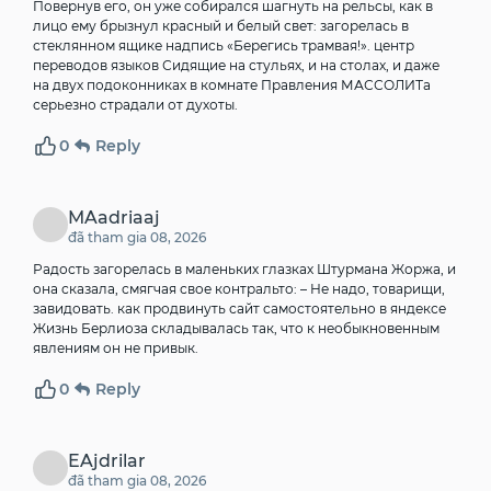
Повернув его, он уже собирался шагнуть на рельсы, как в
лицо ему брызнул красный и белый свет: загорелась в
стеклянном ящике надпись «Берегись трамвая!».
центр
переводов языков
Сидящие на стульях, и на столах, и даже
на двух подоконниках в комнате Правления МАССОЛИТа
серьезно страдали от духоты.
0
Reply
MAadriaaj
đã tham gia 08, 2026
Радость загорелась в маленьких глазках Штурмана Жоржа, и
она сказала, смягчая свое контральто: – Не надо, товарищи,
завидовать.
как продвинуть сайт самостоятельно в яндексе
Жизнь Берлиоза складывалась так, что к необыкновенным
явлениям он не привык.
0
Reply
EAjdrilar
đã tham gia 08, 2026