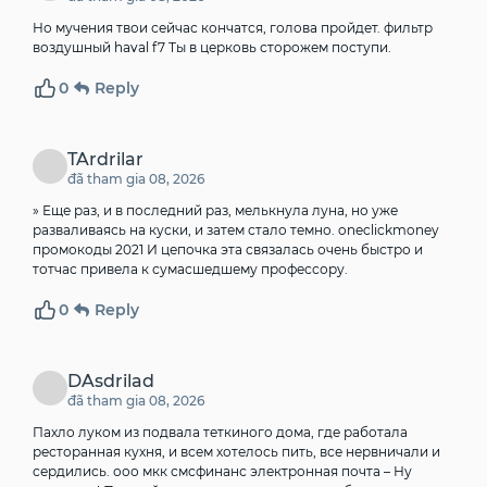
Но мучения твои сейчас кончатся, голова пройдет.
фильтр
воздушный haval f7
Ты в церковь сторожем поступи.
0
Reply
TArdrilar
đã tham gia 08, 2026
» Еще раз, и в последний раз, мелькнула луна, но уже
разваливаясь на куски, и затем стало темно.
oneclickmoney
промокоды 2021
И цепочка эта связалась очень быстро и
тотчас привела к сумасшедшему профессору.
0
Reply
DAsdrilad
đã tham gia 08, 2026
Пахло луком из подвала теткиного дома, где работала
ресторанная кухня, и всем хотелось пить, все нервничали и
сердились.
ооо мкк смсфинанс электронная почта
– Ну