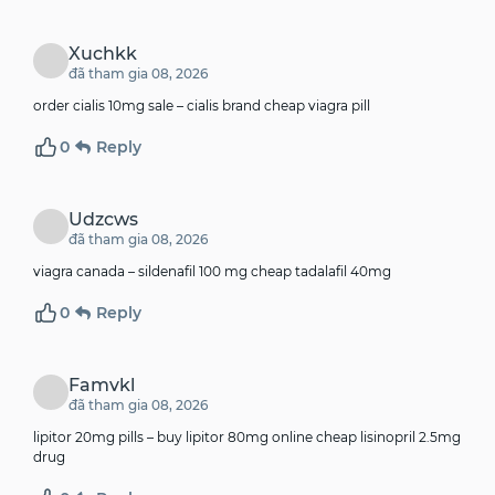
Xuchkk
đã tham gia 08, 2026
order cialis 10mg sale –
cialis brand
cheap viagra pill
0
Reply
Udzcws
đã tham gia 08, 2026
viagra canada –
sildenafil 100 mg
cheap tadalafil 40mg
0
Reply
Famvkl
đã tham gia 08, 2026
lipitor 20mg pills –
buy lipitor 80mg online cheap
lisinopril 2.5mg
drug