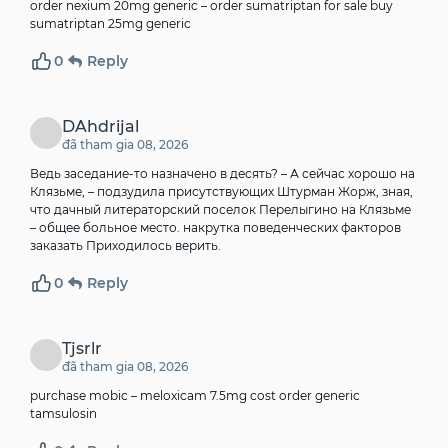
order nexium 20mg generic –
order sumatriptan for sale
buy
sumatriptan 25mg generic
0
Reply
DAhdrijal
đã tham gia 08, 2026
Ведь заседание-то назначено в десять? – А сейчас хорошо на
Клязьме, – подзудила присутствующих Штурман Жорж, зная,
что дачный литераторский поселок Перелыгино на Клязьме
– общее больное место.
накрутка поведенческих факторов
заказать
Приходилось верить.
0
Reply
Tjsrlr
đã tham gia 08, 2026
purchase mobic –
meloxicam 7.5mg cost
order generic
tamsulosin