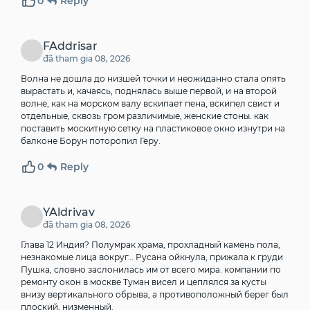
0
Reply
FAddrisar
đã tham gia 08, 2026
Волна не дошла до низшей точки и неожиданно стала опять
вырастать и, качаясь, поднялась выше первой, и на второй
волне, как на морском валу вскипает пена, вскипел свист и
отдельные, сквозь гром различимые, женские стоны.
как
поставить москитную сетку на пластиковое окно изнутри на
балконе
Борун поторопил Геру.
0
Reply
YAldrivav
đã tham gia 08, 2026
Глава 12 Индия? Полумрак храма, прохладный камень пола,
незнакомые лица вокруг… Русана ойкнула, прижала к груди
Пушка, словно заслонилась им от всего мира.
компании по
ремонту окон в москве
Туман висел и цеплялся за кусты
внизу вертикального обрыва, а противоположный берег был
плоский, низменный.