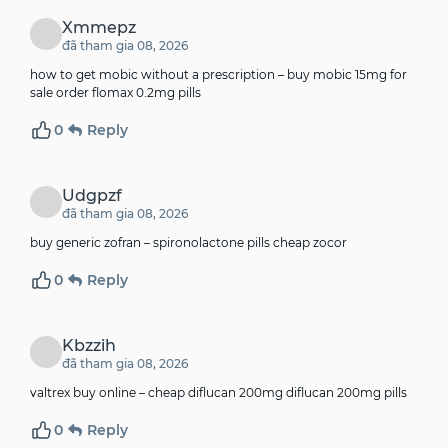
Xmmepz
đã tham gia 08, 2026
how to get mobic without a prescription –
buy mobic 15mg for
sale
order flomax 0.2mg pills
0
Reply
Udgpzf
đã tham gia 08, 2026
buy generic zofran –
spironolactone pills
cheap zocor
0
Reply
Kbzzih
đã tham gia 08, 2026
valtrex buy online –
cheap diflucan 200mg
diflucan 200mg pills
0
Reply