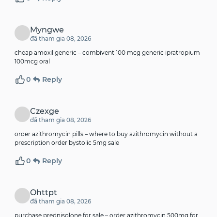
Myngwe
đã tham gia 08, 2026
cheap amoxil generic –
combivent 100 mcg generic
ipratropium
100mcg oral
0
Reply
Czexge
đã tham gia 08, 2026
order azithromycin pills –
where to buy azithromycin without a
prescription
order bystolic 5mg sale
0
Reply
Ohttpt
đã tham gia 08, 2026
purchase prednisolone for sale –
order azithromycin 500mg for