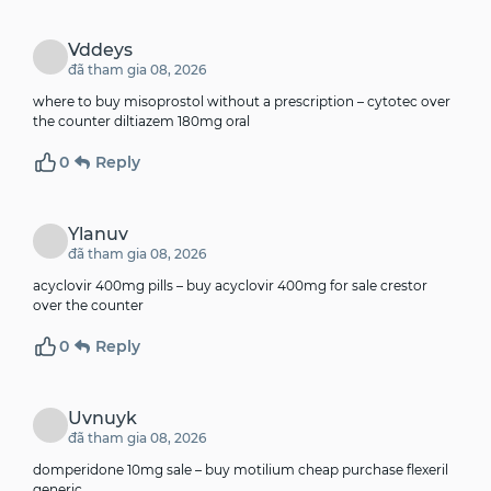
Vddeys
đã tham gia 08, 2026
where to buy misoprostol without a prescription –
cytotec over
the counter
diltiazem 180mg oral
0
Reply
Ylanuv
đã tham gia 08, 2026
acyclovir 400mg pills –
buy acyclovir 400mg for sale
crestor
over the counter
0
Reply
Uvnuyk
đã tham gia 08, 2026
domperidone 10mg sale –
buy motilium cheap
purchase flexeril
generic