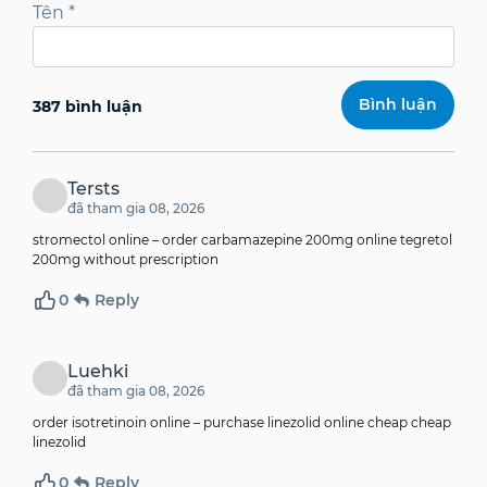
Tên
*
387 bình luận
Tersts
đã tham gia 08, 2026
stromectol online –
order carbamazepine 200mg online
tegretol
200mg without prescription
0
Reply
Luehki
đã tham gia 08, 2026
order isotretinoin online –
purchase linezolid online cheap
cheap
linezolid
0
Reply