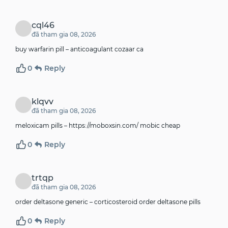
cql46
đã tham gia 08, 2026
buy warfarin pill –
anticoagulant
cozaar ca
0
Reply
klqvv
đã tham gia 08, 2026
meloxicam pills –
https://moboxsin.com/
mobic cheap
0
Reply
trtqp
đã tham gia 08, 2026
order deltasone generic –
corticosteroid
order deltasone pills
0
Reply