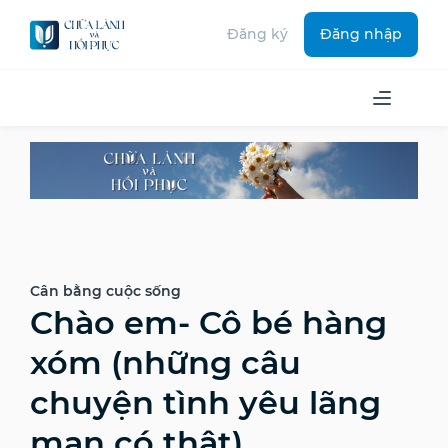
Đăng ký
Đăng nhập
Cân bằng cuộc sống
Chào em- Cô bé hàng
xóm (những câu
chuyện tình yêu lãng
mạn có thật)