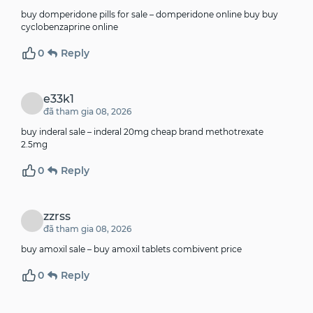
buy domperidone pills for sale –
domperidone online buy
buy
cyclobenzaprine online
0
Reply
e33k1
đã tham gia 08, 2026
buy inderal sale –
inderal 20mg cheap
brand methotrexate
2.5mg
0
Reply
zzrss
đã tham gia 08, 2026
buy amoxil sale –
buy amoxil tablets
combivent price
0
Reply