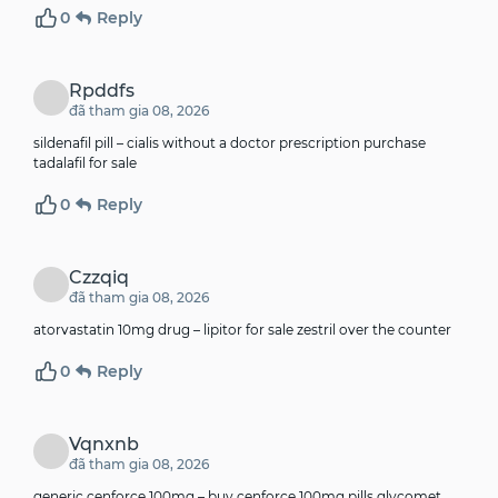
0
Reply
Rpddfs
đã tham gia 08, 2026
sildenafil pill –
cialis without a doctor prescription
purchase
tadalafil for sale
0
Reply
Czzqiq
đã tham gia 08, 2026
atorvastatin 10mg drug –
lipitor for sale
zestril over the counter
0
Reply
Vqnxnb
đã tham gia 08, 2026
generic cenforce 100mg –
buy cenforce 100mg pills
glycomet