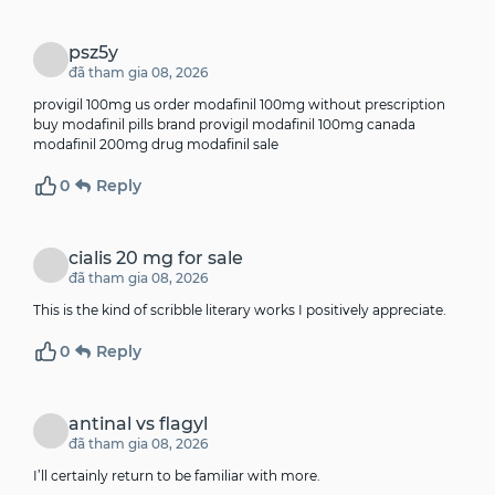
psz5y
đã tham gia 08, 2026
provigil 100mg us order modafinil 100mg without prescription
buy modafinil pills
brand provigil
modafinil 100mg canada
modafinil 200mg drug modafinil sale
0
Reply
cialis 20 mg for sale
đã tham gia 08, 2026
This is the kind of scribble literary works I positively appreciate.
0
Reply
antinal vs flagyl
đã tham gia 08, 2026
I’ll certainly return to be familiar with more.