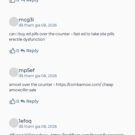
0
Reply
mcg3i
đã tham gia 08, 2026
can i buy ed pills over the counter –
fast ed to take site
pills
erectile dysfunction
0
Reply
mp5ef
đã tham gia 08, 2026
amoxil over the counter –
https://combamoxi.com/
cheap
amoxicillin sale
0
Reply
1efoq
đã tham gia 08, 2026