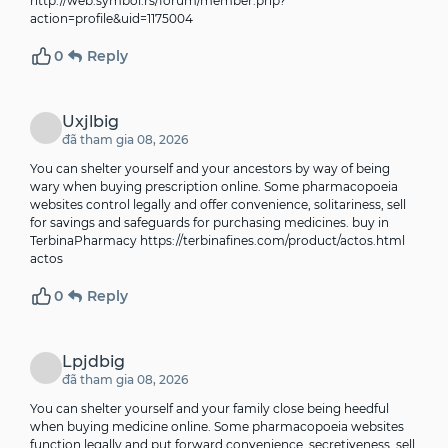
http://web.symbol.rs/forum/member.php?
action=profile&uid=1175004
0
Reply
Uxjlbig
đã tham gia 08, 2026
You can shelter yourself and your ancestors by way of being
wary when buying prescription online. Some pharmacopoeia
websites control legally and offer convenience, solitariness, sell
for savings and safeguards for purchasing medicines. buy in
TerbinaPharmacy
https://terbinafines.com/product/actos.html
actos
0
Reply
Lpjdbig
đã tham gia 08, 2026
You can shelter yourself and your family close being heedful
when buying medicine online. Some pharmacopoeia websites
function legally and put forward convenience, secretiveness, sell