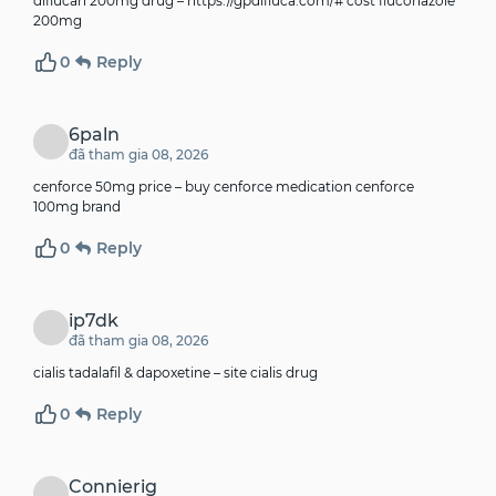
diflucan 200mg drug –
https://gpdifluca.com/#
cost fluconazole
200mg
0
Reply
6paln
đã tham gia 08, 2026
cenforce 50mg price –
buy cenforce medication
cenforce
100mg brand
0
Reply
ip7dk
đã tham gia 08, 2026
cialis tadalafil & dapoxetine –
site
cialis drug
0
Reply
Connierig