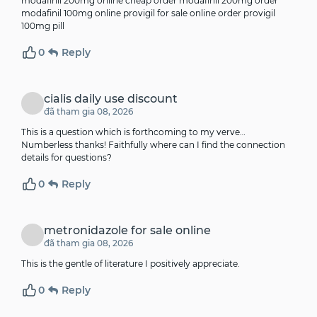
modafinil 200mg online cheap
order modafinil 200mg
order
modafinil 100mg online provigil for sale online order provigil
100mg pill
0
Reply
cialis daily use discount
đã tham gia 08, 2026
This is a question which is forthcoming to my verve…
Numberless thanks! Faithfully where can I find the connection
details for questions?
0
Reply
metronidazole for sale online
đã tham gia 08, 2026
This is the gentle of literature I positively appreciate.
0
Reply