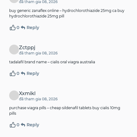
đã tham gia 08, 2026
buy generic zanaflex online –
hydrochlorothiazide 25mg ca
buy
hydrochlorothiazide 25mg pill
0
Reply
Zctppj
đã tham gia 08, 2026
tadalafil brand name –
cialis oral
viagra australia
0
Reply
Xxmikl
đã tham gia 08, 2026
purchase viagra pills –
cheap sildenafil tablets
buy cialis 10mg
pills
0
Reply