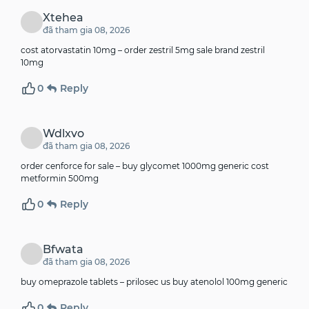
Xtehea
đã tham gia 08, 2026
cost atorvastatin 10mg –
order zestril 5mg sale
brand zestril
10mg
0
Reply
Wdlxvo
đã tham gia 08, 2026
order cenforce for sale –
buy glycomet 1000mg generic
cost
metformin 500mg
0
Reply
Bfwata
đã tham gia 08, 2026
buy omeprazole tablets –
prilosec us
buy atenolol 100mg generic
0
Reply