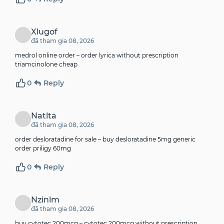
Xlugof
đã tham gia 08, 2026
medrol online order –
order lyrica without prescription
triamcinolone cheap
0
Reply
Natlta
đã tham gia 08, 2026
order desloratadine for sale –
buy desloratadine 5mg generic
order priligy 60mg
0
Reply
Nzinlm
đã tham gia 08, 2026
buy cytotec 200mcg –
cytotec 200mcg without prescription