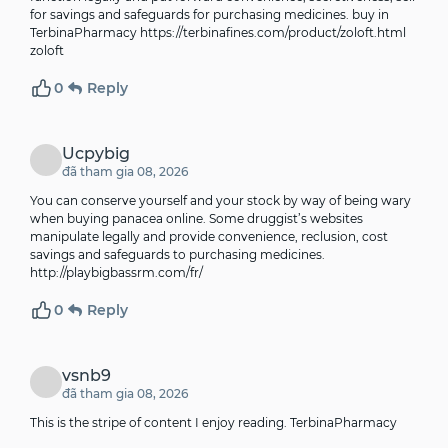
for savings and safeguards for purchasing medicines. buy in
TerbinaPharmacy
https://terbinafines.com/product/zoloft.html
zoloft
0
Reply
Ucpybig
đã tham gia 08, 2026
You can conserve yourself and your stock by way of being wary
when buying panacea online. Some druggist’s websites
manipulate legally and provide convenience, reclusion, cost
savings and safeguards to purchasing medicines.
http://playbigbassrm.com/fr/
0
Reply
vsnb9
đã tham gia 08, 2026
This is the stripe of content I enjoy reading.
TerbinaPharmacy