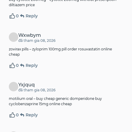
diltiazem price
0
Reply
Wxwbym
đã tham gia 08, 2026
zovirax pills –
zyloprim 100mg pill
order rosuvastatin online
cheap
0
Reply
Yxjquq
đã tham gia 08, 2026
motilium oral –
buy cheap generic domperidone
buy
cyclobenzaprine 15mg online cheap
0
Reply