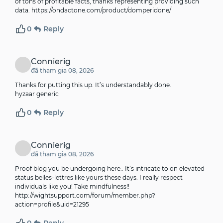
of tons of profitable facts, thanks representing providing such
data.
https://ondactone.com/product/domperidone/
0
Reply
Connierig
đã tham gia 08, 2026
Thanks for putting this up. It’s understandably done.
hyzaar generic
0
Reply
Connierig
đã tham gia 08, 2026
Proof blog you be undergoing here.. It’s intricate to on elevated
status belles-lettres like yours these days. I really respect
individuals like you! Take mindfulness!!
http://wightsupport.com/forum/member.php?
action=profile&uid=21295