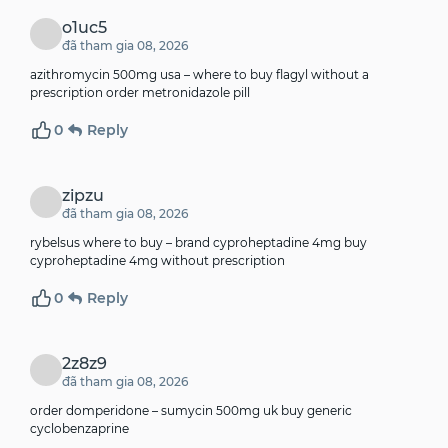
o1uc5
đã tham gia 08, 2026
azithromycin 500mg usa –
where to buy flagyl without a
prescription
order metronidazole pill
0
Reply
zipzu
đã tham gia 08, 2026
rybelsus where to buy –
brand cyproheptadine 4mg
buy
cyproheptadine 4mg without prescription
0
Reply
2z8z9
đã tham gia 08, 2026
order domperidone –
sumycin 500mg uk
buy generic
cyclobenzaprine