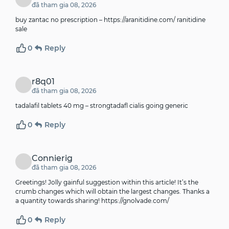
đã tham gia 08, 2026
buy zantac no prescription –
https://aranitidine.com/
ranitidine
sale
0
Reply
r8q01
đã tham gia 08, 2026
tadalafil tablets 40 mg –
strongtadafl
cialis going generic
0
Reply
Connierig
đã tham gia 08, 2026
Greetings! Jolly gainful suggestion within this article! It’s the
crumb changes which will obtain the largest changes. Thanks a
a quantity towards sharing!
https://gnolvade.com/
0
Reply