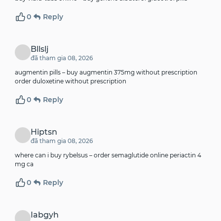
0
Reply
Bllslj
đã tham gia 08, 2026
augmentin pills –
buy augmentin 375mg without prescription
order duloxetine without prescription
0
Reply
Hiptsn
đã tham gia 08, 2026
where can i buy rybelsus –
order semaglutide online
periactin 4
mg ca
0
Reply
Iabgyh