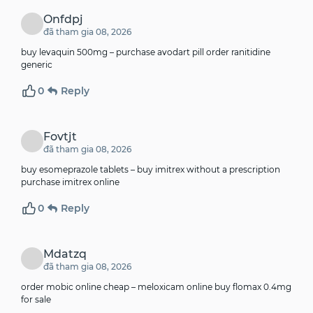
Onfdpj
đã tham gia 08, 2026
buy levaquin 500mg –
purchase avodart pill
order ranitidine
generic
0
Reply
Fovtjt
đã tham gia 08, 2026
buy esomeprazole tablets –
buy imitrex without a prescription
purchase imitrex online
0
Reply
Mdatzq
đã tham gia 08, 2026
order mobic online cheap –
meloxicam online
buy flomax 0.4mg
for sale