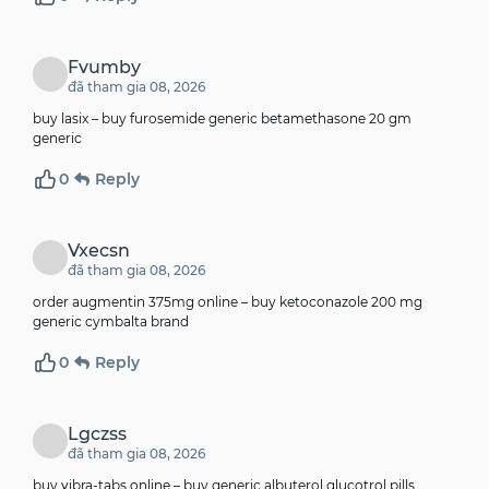
Fvumby
đã tham gia 08, 2026
buy lasix –
buy furosemide generic
betamethasone 20 gm
generic
0
Reply
Vxecsn
đã tham gia 08, 2026
order augmentin 375mg online –
buy ketoconazole 200 mg
generic
cymbalta brand
0
Reply
Lgczss
đã tham gia 08, 2026
buy vibra-tabs online –
buy generic albuterol
glucotrol pills