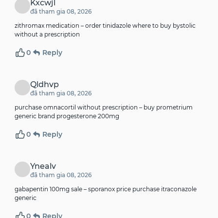
Kxcwjl
đã tham gia 08, 2026
zithromax medication –
order tinidazole
where to buy bystolic
without a prescription
0
Reply
Qldhvp
đã tham gia 08, 2026
purchase omnacortil without prescription –
buy prometrium
generic
brand progesterone 200mg
0
Reply
Ynealv
đã tham gia 08, 2026
gabapentin 100mg sale –
sporanox price
purchase itraconazole
generic
0
Reply