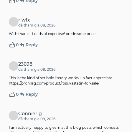
0
Reply
riwfx
đã tham gia 08, 2026
With thanks. Loads of expertise!
prednisone price
0
Reply
23698
đã tham gia 08, 2026
This is the kind of scribble literary works I in fact appreciate.
https://prohnrg.com/product/rosuvastatin-for-sale/
0
Reply
Connierig
đã tham gia 08, 2026
I am actually happy to gleam at this blog posts which consists