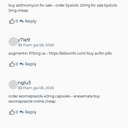
buy azithromycin for sale –
order bystolic 20mg for sale
bystolic
5mg cheap
0
Reply
y7ie9
đã tham gia 08, 2026
augmentin 375mg us –
https://atbioinfo.com/
buy acillin pills
0
Reply
nglu3
đã tham gia 08, 2026
order esomeprazole 40mg capsules –
anexamate
buy
esomeprazole online cheap
0
Reply