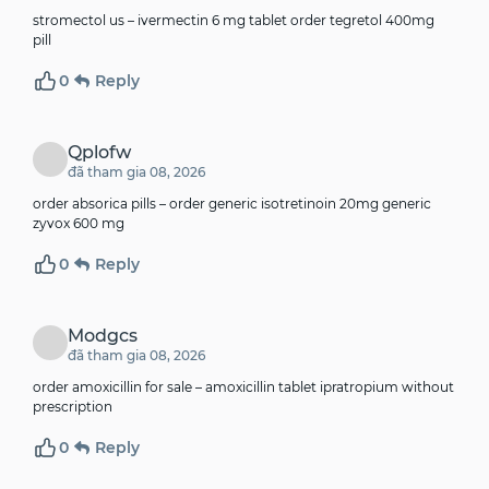
stromectol us –
ivermectin 6 mg tablet
order tegretol 400mg
pill
0
Reply
Qplofw
đã tham gia 08, 2026
order absorica pills –
order generic isotretinoin 20mg
generic
zyvox 600 mg
0
Reply
Modgcs
đã tham gia 08, 2026
order amoxicillin for sale –
amoxicillin tablet
ipratropium without
prescription
0
Reply