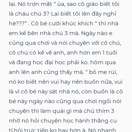
lại. Nó trợn mắt “ ủa, sao cô giáo biết tôi
là cháu chú 3? Lại biết tôi lên đây nghỉ
hè???” . Cô bé cười khúc khích “ thì nhà
em kế bên nhà chú 3 mà. Ngày nào e
cũng qua chơi và nói chuyện với cô chú,
cô chú có kể về anh, anh hơn em 1 tuổi
và đang học đại học phải ko. hôm qua
anh lên anh cũng thấy mà. “ bỏ mẹ rùi,
nó ko biết nên vui hay nên buồn nữa, vui
là vì cô bé này sát nhà nó, còn buồn là cô
bé này ngày nào cũng qua chơi ngồi nói
chuyện thì làm quái gì mà chú thím 3
nhờ nó hỏi chuyện học hành thằng cu
tí,hỏi trực tiếp ko hay hơn à. Nó nhanh