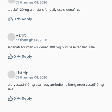
đã tham gia 08, 2026
tadalafil 20mg uk –
cialis for daily use
sildenafil ca
0
Reply
Pzrllt
đã tham gia 08, 2026
sildenafil for men –
sildenafil 100 mg
purchase tadalafil sale
0
Reply
Lbtclp
đã tham gia 08, 2026
atorvastatin 10mg usa –
buy amlodipine 10mg
order zestril 10mg
sale
0
Reply