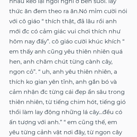
nhau kéo lại ngồi nghĩ ở bên suối. lấy
thức ăn đem theo ra ăn.Nó mỉm cười nói
với cô giáo “ thích thật, đã lâu rồi anh
mới đc có cảm giác vui chơi thích như
hôm nay đấy”. cô giáo cười khúc khích “
em thấy anh cũng yêu thiên nhiên quá
hen, anh chăm chút từng cành cây,
ngọn cỏ”. “ uh, anh yêu thiên nhiên, a
thích ko gian yên tĩnh, anh gắn bó và
cảm nhận đc từng cái đẹp ẩn sâu trong
thiên nhiên, từ tiếng chim hót, tiếng gió
thổi làm lay động những lá cây…đều có
ấn tượng với anh.” “ em cũng thế, em
yêu từng cảnh vật nơi đây, từ ngọn cây