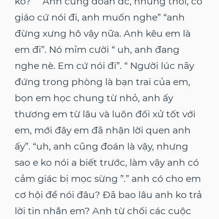
ko?” “ Anh cũng đoán đc, nhưng thôi, cô
giáo cứ nói đi, anh muốn nghe” “anh
đừng xưng hô vậy nữa. Anh kêu em là
em đi”. Nó mỉm cười “ uh, anh đang
nghe nè. Em cứ nói đi”. “ Người lúc nãy
đứng trong phòng là bạn trai của em,
bọn em học chung từ nhỏ, anh ấy
thương em từ lâu và luôn đối xử tốt với
em, mới đây em đã nhận lời quen anh
ấy”. “uh, anh cũng đoán là vậy, nhưng
sao e ko nói a biết trước, làm vậy anh có
cảm giác bị mọc sừng ”.” anh có cho em
cơ hội để nói đâu? Đã bao lâu anh ko trả
lời tin nhắn em? Anh từ chối các cuộc