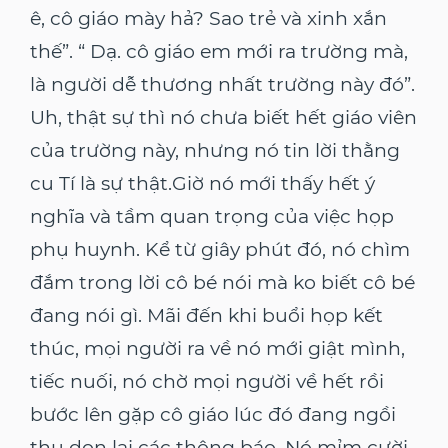
ê, cô giáo mày hả? Sao trẻ và xinh xắn
thế”. “ Dạ. cô giáo em mới ra trường mà,
là người dễ thương nhất trường này đó”.
Uh, thật sự thì nó chưa biết hết giáo viên
của trường này, nhưng nó tin lời thằng
cu Tí là sự thật.Giờ nó mới thấy hết ý
nghĩa và tầm quan trọng của việc họp
phụ huynh. Kể từ giây phút đó, nó chìm
đắm trong lời cô bé nói mà ko biết cô bé
đang nói gì. Mãi đến khi buổi họp kết
thúc, mọi người ra về nó mới giật mình,
tiếc nuối, nó chờ mọi người về hết rồi
bước lên gặp cô giáo lúc đó đang ngồi
thu dọn lại các thông báo. Nó mỉm cười