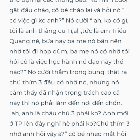
gật đầu chào, cô bé chào lại và hỏi nó “
có việc gì ko anh?” Nó cười “ ah, ko có gì,
tôi là anh thằng cu Tí,ah,tức là em Triều
Quang nè, bữa nay ba mẹ nó bận nên
nhờ tôi đi họp dùm, ba mẹ nó có nhờ tôi
hỏi cô là việc học hành nó dạo này thế
nào?” Nó cười thầm trong bụng, thật ra
chú thím 3 đâu có nhờ nó, nhưng nó
cảm thấy đã nhận trọng trách cao cả
này thì nó phải làm đến nơi đến chốn.
“ah, anh là cháu chú 3 phải ko? Anh mới
ở TP lên đây nghỉ hè phải ko?Chú thím 3
nhờ anh hỏi vậy à?” cô bé nheo mắt hỏi