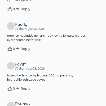
cymbalta generic
0
Reply
Puoflg
đã tham gia 08, 2026
order semaglutide generic –
buy levitra 10mg sale
order
cyproheptadine for sale
0
Reply
Fqvjff
đã tham gia 08, 2026
tizanidine 2mg uk –
plaquenil 200mg price
buy
hydrochlorothiazide paypal
0
Reply
Ehunwx