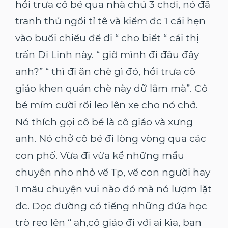
hồi trưa cô bé qua nhà chú 3 chơi, nó đã
tranh thủ ngồi tỉ tê và kiếm đc 1 cái hẹn
vào buổi chiều để đi “ cho biết “ cái thị
trấn Di Linh này. “ giờ mình đi đâu đây
anh?” “ thì đi ăn chè gì đó, hồi trưa cô
giáo khen quán chè này dữ lắm mà”. Cô
bé mỉm cười rồi leo lên xe cho nó chở.
Nó thích gọi cô bé là cô giáo và xưng
anh. Nó chở cô bé đi lòng vòng qua các
con phố. Vừa đi vừa kể những mẩu
chuyện nho nhỏ về Tp, về con người hay
1 mẩu chuyện vui nào đó mà nó lượm lặt
đc. Dọc đường có tiếng những đứa học
trò reo lên “ ah,cô giáo đi với ai kìa, bạn