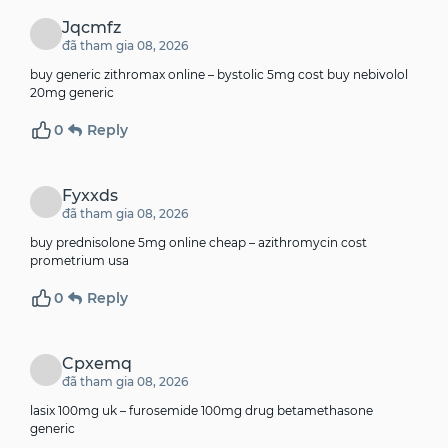
Jqcmfz
đã tham gia 08, 2026
buy generic zithromax online –
bystolic 5mg cost
buy nebivolol
20mg generic
0
Reply
Fyxxds
đã tham gia 08, 2026
buy prednisolone 5mg online cheap –
azithromycin cost
prometrium usa
0
Reply
Cpxemq
đã tham gia 08, 2026
lasix 100mg uk –
furosemide 100mg drug
betamethasone
generic