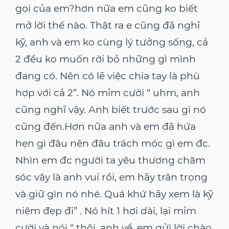
gọi của em?hơn nữa em cũng ko biết
mở lời thế nào. Thật ra e cũng đã nghĩ
kỹ, anh và em ko cùng lý tưởng sống, cả
2 đều ko muốn rời bỏ những gì mình
đang có. Nên có lẽ việc chia tay là phù
hợp với cả 2”. Nó mỉm cười “ uhm, anh
cũng nghĩ vậy. Anh biết trước sau gì nó
cũng đến.Hơn nữa anh và em đã hứa
hẹn gì đâu nên đâu trách móc gì em đc.
Nhìn em đc người ta yêu thương chăm
sóc vậy là anh vui rồi, em hãy trân trọng
và giữ gìn nó nhé. Quá khứ hãy xem là kỹ
niệm đẹp đi” . Nó hít 1 hơi dài, lại mỉm
cười và nói “ thôi, anh về, em gửi lời chào