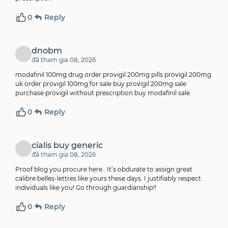
0
Reply
dnobm
đã tham gia 08, 2026
modafinil 100mg drug order provigil 200mg pills provigil 200mg
uk
order provigil 100mg for sale
buy provigil 200mg sale
purchase provigil without prescription buy modafinil sale
0
Reply
cialis buy generic
đã tham gia 08, 2026
Proof blog you procure here.. It’s obdurate to assign great
calibre belles-lettres like yours these days. I justifiably respect
individuals like you! Go through guardianship!!
0
Reply