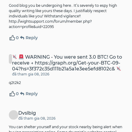
Good blog you be undergoing here.. It’s severely to espy high
quality writing like yours these days. I justifiably respect
individuals like you! Withstand vigilance!!
http://wightsupport.com/forum/member.php?
action=profile&uid=22095
0
Reply
WARNING - You were sent 3.0 BTC! Go to
receive → https://graph.org/Get-your-BTC-09-
04?hs=3f372c35d111b21a5a1e3ee5efd8102c&
đã tham gia 08, 2026
q2t2k2
0
Reply
Dvslbig
đã tham gia 08, 2026
You can shelter yourself and your stock nearby being alert when