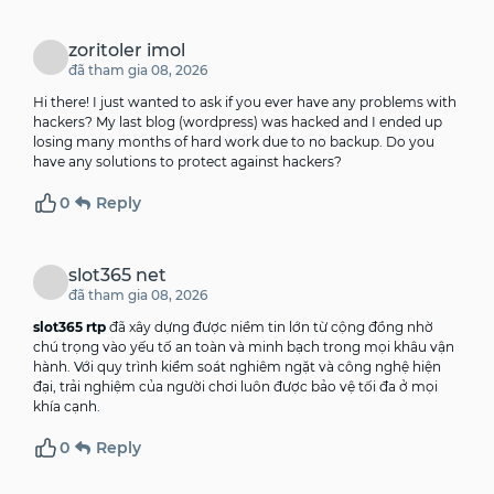
zoritoler imol
đã tham gia 08, 2026
Hi there! I just wanted to ask if you ever have any problems with
hackers? My last blog (wordpress) was hacked and I ended up
losing many months of hard work due to no backup. Do you
have any solutions to protect against hackers?
0
Reply
slot365 net
đã tham gia 08, 2026
slot365 rtp
đã xây dựng được niềm tin lớn từ cộng đồng nhờ
chú trọng vào yếu tố an toàn và minh bạch trong mọi khâu vận
hành. Với quy trình kiểm soát nghiêm ngặt và công nghệ hiện
đại, trải nghiệm của người chơi luôn được bảo vệ tối đa ở mọi
khía cạnh.
0
Reply