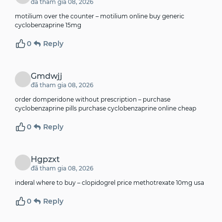
đã tham gia 08, 2026
motilium over the counter –
motilium online buy
generic
cyclobenzaprine 15mg
0
Reply
Gmdwjj
đã tham gia 08, 2026
order domperidone without prescription –
purchase
cyclobenzaprine pills
purchase cyclobenzaprine online cheap
0
Reply
Hgpzxt
đã tham gia 08, 2026
inderal where to buy –
clopidogrel price
methotrexate 10mg usa
0
Reply