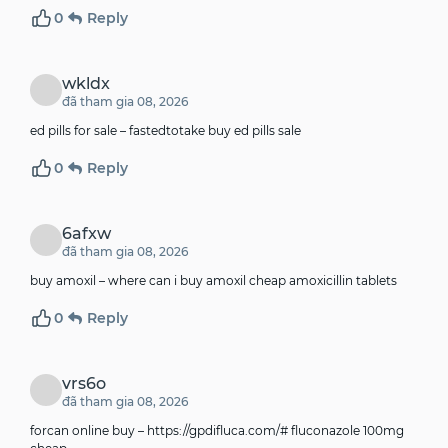
0
Reply
wkldx
đã tham gia 08, 2026
ed pills for sale –
fastedtotake
buy ed pills sale
0
Reply
6afxw
đã tham gia 08, 2026
buy amoxil –
where can i buy amoxil
cheap amoxicillin tablets
0
Reply
vrs6o
đã tham gia 08, 2026
forcan online buy –
https://gpdifluca.com/#
fluconazole 100mg