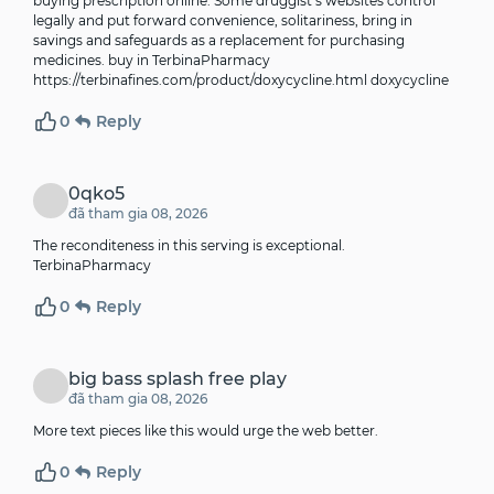
buying prescription online. Some druggist’s websites control
legally and put forward convenience, solitariness, bring in
savings and safeguards as a replacement for purchasing
medicines. buy in TerbinaPharmacy
https://terbinafines.com/product/doxycycline.html
doxycycline
0
Reply
0qko5
đã tham gia 08, 2026
The reconditeness in this serving is exceptional.
TerbinaPharmacy
0
Reply
big bass splash free play
đã tham gia 08, 2026
More text pieces like this would urge the web better.
0
Reply