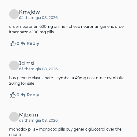
Kmvjdw
đã tham gia 08, 2026
order neurontin 600mg online –
cheap neurontin generic
order
itraconazole 100 mg pills
0
Reply
Jcimsi
đã tham gia 08, 2026
buy generic clavulanate –
cymbalta 40mg cost
order cymbalta
20mg for sale
0
Reply
Mjbxfm
đã tham gia 08, 2026
monodox pills –
monodox pills
buy generic glucotrol over the
counter