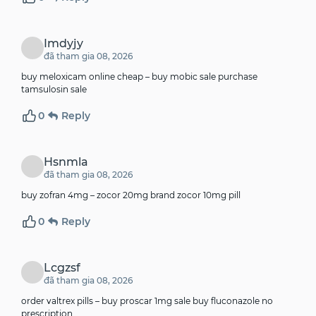
Imdyjy
đã tham gia 08, 2026
buy meloxicam online cheap –
buy mobic sale
purchase
tamsulosin sale
0
Reply
Hsnmla
đã tham gia 08, 2026
buy zofran 4mg –
zocor 20mg brand
zocor 10mg pill
0
Reply
Lcgzsf
đã tham gia 08, 2026
order valtrex pills –
buy proscar 1mg sale
buy fluconazole no
prescription