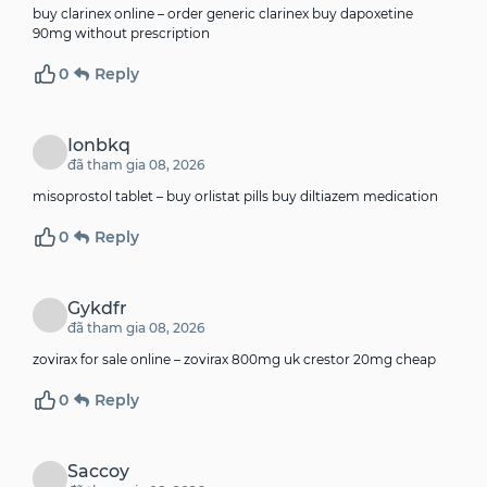
buy clarinex online –
order generic clarinex
buy dapoxetine
90mg without prescription
0
Reply
Ionbkq
đã tham gia 08, 2026
misoprostol tablet –
buy orlistat pills
buy diltiazem medication
0
Reply
Gykdfr
đã tham gia 08, 2026
zovirax for sale online –
zovirax 800mg uk
crestor 20mg cheap
0
Reply
Saccoy