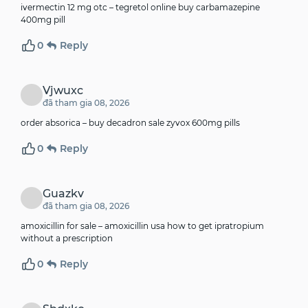
ivermectin 12 mg otc –
tegretol online
buy carbamazepine
400mg pill
0
Reply
Vjwuxc
đã tham gia 08, 2026
order absorica –
buy decadron sale
zyvox 600mg pills
0
Reply
Guazkv
đã tham gia 08, 2026
amoxicillin for sale –
amoxicillin usa
how to get ipratropium
without a prescription
0
Reply