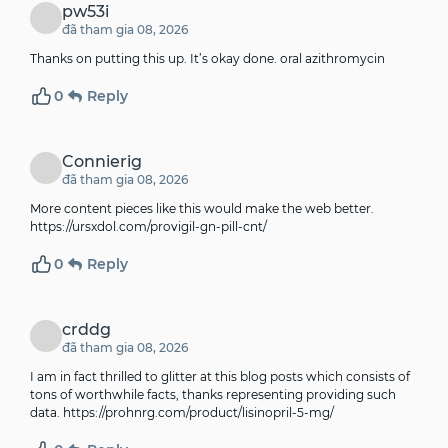
pw53i
đã tham gia 08, 2026
Thanks on putting this up. It’s okay done.
oral azithromycin
0
Reply
Connierig
đã tham gia 08, 2026
More content pieces like this would make the web better.
https://ursxdol.com/provigil-gn-pill-cnt/
0
Reply
crddg
đã tham gia 08, 2026
I am in fact thrilled to glitter at this blog posts which consists of
tons of worthwhile facts, thanks representing providing such
data.
https://prohnrg.com/product/lisinopril-5-mg/