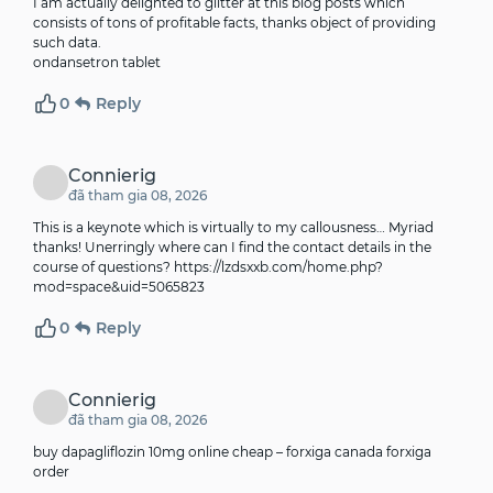
I am actually delighted to glitter at this blog posts which
consists of tons of profitable facts, thanks object of providing
such data.
ondansetron tablet
0
Reply
Connierig
đã tham gia 08, 2026
This is a keynote which is virtually to my callousness… Myriad
thanks! Unerringly where can I find the contact details in the
course of questions?
https://lzdsxxb.com/home.php?
mod=space&uid=5065823
0
Reply
Connierig
đã tham gia 08, 2026
buy dapagliflozin 10mg online cheap –
forxiga canada
forxiga
order