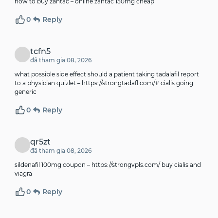
how to buy zantac –
online
zantac 150mg cheap
0
Reply
tcfn5
đã tham gia 08, 2026
what possible side effect should a patient taking tadalafil report
to a physician quizlet –
https://strongtadafl.com/#
cialis going
generic
0
Reply
qr5zt
đã tham gia 08, 2026
sildenafil 100mg coupon –
https://strongvpls.com/
buy cialis and
viagra
0
Reply