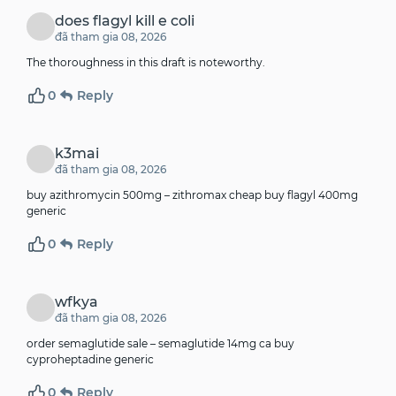
does flagyl kill e coli
đã tham gia 08, 2026
The thoroughness in this draft is noteworthy.
0
Reply
k3mai
đã tham gia 08, 2026
buy azithromycin 500mg –
zithromax cheap
buy flagyl 400mg
generic
0
Reply
wfkya
đã tham gia 08, 2026
order semaglutide sale –
semaglutide 14mg ca
buy
cyproheptadine generic
0
Reply