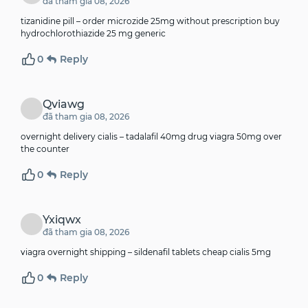
đã tham gia 08, 2026
tizanidine pill –
order microzide 25mg without prescription
buy
hydrochlorothiazide 25 mg generic
0
Reply
Qviawg
đã tham gia 08, 2026
overnight delivery cialis –
tadalafil 40mg drug
viagra 50mg over
the counter
0
Reply
Yxiqwx
đã tham gia 08, 2026
viagra overnight shipping –
sildenafil tablets
cheap cialis 5mg
0
Reply