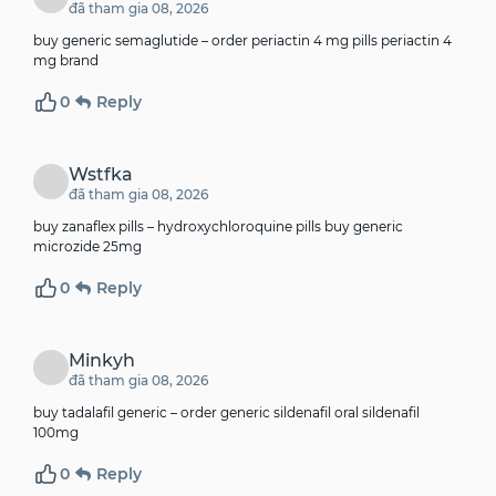
đã tham gia 08, 2026
buy generic semaglutide –
order periactin 4 mg pills
periactin 4
mg brand
0
Reply
Wstfka
đã tham gia 08, 2026
buy zanaflex pills –
hydroxychloroquine pills
buy generic
microzide 25mg
0
Reply
Minkyh
đã tham gia 08, 2026
buy tadalafil generic –
order generic sildenafil
oral sildenafil
100mg
0
Reply