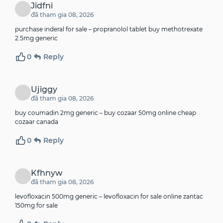
Jidfni
đã tham gia 08, 2026
purchase inderal for sale –
propranolol tablet
buy methotrexate
2.5mg generic
0
Reply
Ujiggy
đã tham gia 08, 2026
buy coumadin 2mg generic –
buy cozaar 50mg online cheap
cozaar canada
0
Reply
Kfhnyw
đã tham gia 08, 2026
levofloxacin 500mg generic –
levofloxacin for sale online
zantac
150mg for sale