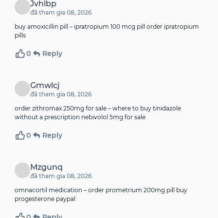
Jvhlbp
đã tham gia 08, 2026
buy amoxicillin pill –
ipratropium 100 mcg pill
order ipratropium
pills
0
Reply
Gmwlcj
đã tham gia 08, 2026
order zithromax 250mg for sale –
where to buy tinidazole
without a prescription
nebivolol 5mg for sale
0
Reply
Mzgunq
đã tham gia 08, 2026
omnacortil medication –
order prometrium 200mg pill
buy
progesterone paypal
0
Reply