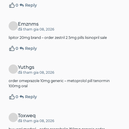
0
Reply
Emznms
đã tham gia 08, 2026
lipitor 20mg brand –
order zestril 2.5mg pills
lisinopril sale
0
Reply
Yuthgs
đã tham gia 08, 2026
order omeprazole 10mg generic –
metoprolol pill
tenormin
100mg oral
0
Reply
Toxweq
đã tham gia 08, 2026