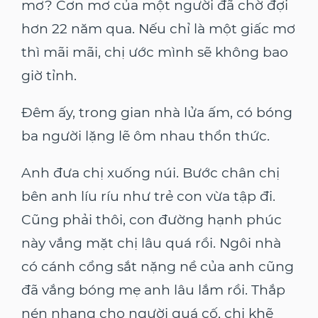
mơ? Cơn mơ của một người đã chờ đợi
hơn 22 năm qua. Nếu chỉ là một giấc mơ
thì mãi mãi, chị ước mình sẽ không bao
giờ tỉnh.
Đêm ấy, trong gian nhà lửa ấm, có bóng
ba người lặng lẽ ôm nhau thổn thức.
Anh đưa chị xuống núi. Bước chân chị
bên anh líu ríu như trẻ con vừa tập đi.
Cũng phải thôi, con đường hạnh phúc
này vắng mặt chị lâu quá rồi. Ngôi nhà
có cánh cổng sắt nặng nề của anh cũng
đã vắng bóng mẹ anh lâu lắm rồi. Thắp
nén nhang cho người quá cố, chị khẽ