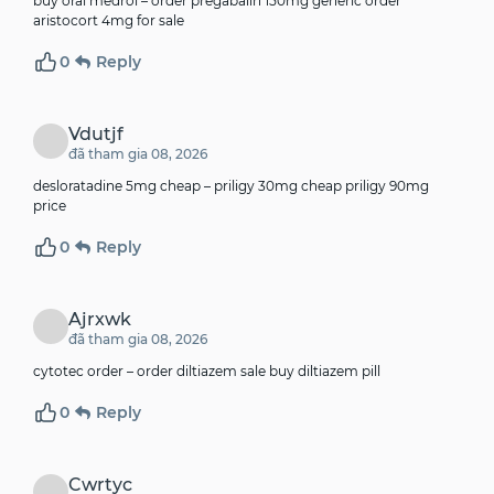
buy oral medrol –
order pregabalin 150mg generic
order
aristocort 4mg for sale
0
Reply
Vdutjf
đã tham gia 08, 2026
desloratadine 5mg cheap –
priligy 30mg cheap
priligy 90mg
price
0
Reply
Ajrxwk
đã tham gia 08, 2026
cytotec order –
order diltiazem sale
buy diltiazem pill
0
Reply
Cwrtyc