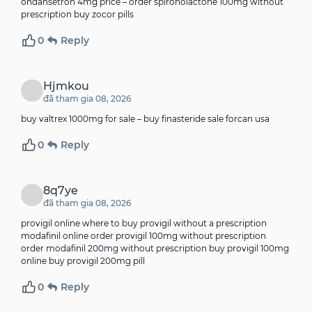
ondansetron 4mg price –
order spironolactone 100mg without
prescription
buy zocor pills
0
Reply
Hjmkou
đã tham gia 08, 2026
buy valtrex 1000mg for sale –
buy finasteride sale
forcan usa
0
Reply
8q7ye
đã tham gia 08, 2026
provigil online where to buy provigil without a prescription
modafinil online
order provigil 100mg without prescription
order modafinil 200mg without prescription buy provigil 100mg
online buy provigil 200mg pill
0
Reply