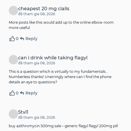
cheapest 20 mg cialis
đã tham gia 08, 2026
More posts like this would add up to the online elbow-room
more useful.
0
Reply
can i drink while taking flagyl
đã tham gia 08, 2026
This is a question which is virtually to my fundamentals…
Numberless thanks! Unerringly where can I find the phone
details an eye to questions?
0
Reply
5tvl1
đã tham gia 08, 2026
buy azithromycin 500mg sale –
generic flagyl
flagyl 200mg pill