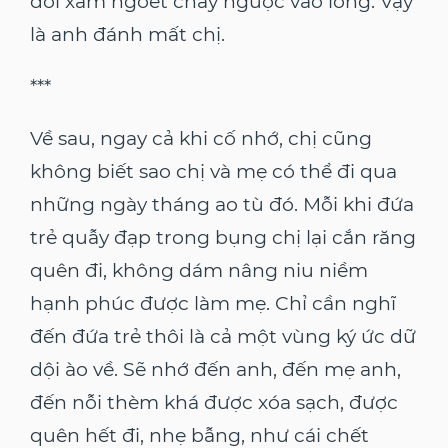
đời xám ngoét chảy ngược vào lòng. Vậy
là anh đánh mất chị.
***
Về sau, ngay cả khi cố nhớ, chị cũng
không biết sao chị và mẹ có thể đi qua
những ngày tháng ao tù đó. Mỗi khi đứa
trẻ quẫy đạp trong bụng chị lại cắn răng
quên đi, không dám nâng niu niềm
hạnh phúc được làm mẹ. Chỉ cần nghĩ
đến đứa trẻ thôi là cả một vùng ký ức dữ
dội ào về. Sẽ nhớ đến anh, đến mẹ anh,
đến nỗi thèm khá được xóa sạch, được
quên hết đi, nhẹ bẫng, như cái chết