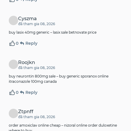
Cyszma
đã tham gia 08, 2026
buy lasix 40mg generic –
lasix sale
betnovate price
0
Reply
Roojkn
đã tham gia 08, 2026
buy neurontin 800mg sale –
buy generic sporanox online
itraconazole 100mg canada
0
Reply
Ztpnff
đã tham gia 08, 2026
order amoxiclav online cheap –
nizoral online order
duloxetine
where to buy