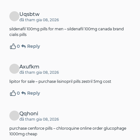
Uqsbtw
đã tham gia 08, 2026
sildenafil 100mg pills for men –
sildenafil 100mg canada
brand
cialis pills
0
Reply
Axufkm
đã tham gia 08, 2026
lipitor for sale –
purchase lisinopril pills
zestril 5mg cost
0
Reply
Qqhoni
đã tham gia 08, 2026
purchase cenforce pills –
chloroquine online order
glucophage
1000mg cheap