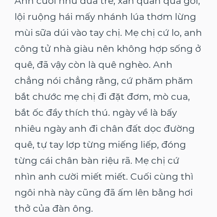
Anh cười như đứa trẻ, xắn quần quá gối,
lội ruộng hái mấy nhánh lúa thơm lừng
mùi sữa dúi vào tay chị. Mẹ chị cứ lo, anh
công tử nhà giàu nên không hợp sống ở
quê, đã vậy còn là quê nghèo. Anh
chẳng nói chẳng rằng, cứ phăm phăm
bắt chước mẹ chị đi đặt đơm, mò cua,
bắt ốc đầy thích thú. ngày về là bấy
nhiêu ngày anh đi chân đất dọc đường
quê, tự tay lợp từng miếng liếp, đóng
từng cái chân bàn riệu rã. Mẹ chị cứ
nhìn anh cười miết miết. Cuối cùng thì
ngôi nhà này cũng đã ấm lên bằng hơi
thở của đàn ông.