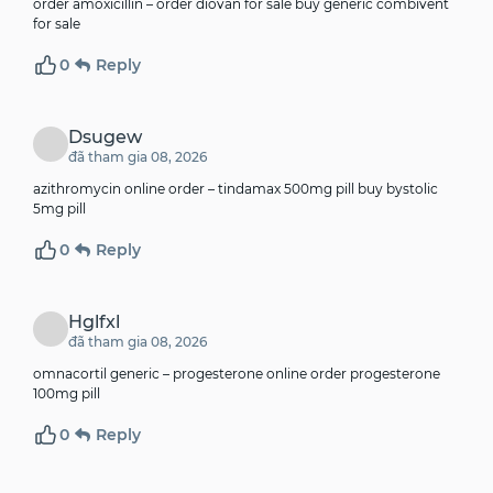
order amoxicillin –
order diovan for sale
buy generic combivent
for sale
0
Reply
Dsugew
đã tham gia 08, 2026
azithromycin online order –
tindamax 500mg pill
buy bystolic
5mg pill
0
Reply
Hglfxl
đã tham gia 08, 2026
omnacortil generic –
progesterone online
order progesterone
100mg pill
0
Reply