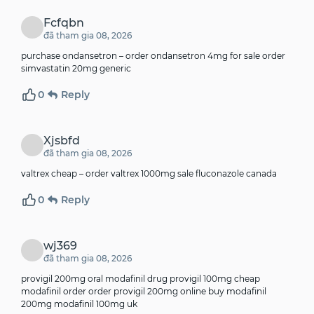
Fcfqbn
đã tham gia 08, 2026
purchase ondansetron –
order ondansetron 4mg for sale
order
simvastatin 20mg generic
0
Reply
Xjsbfd
đã tham gia 08, 2026
valtrex cheap –
order valtrex 1000mg sale
fluconazole canada
0
Reply
wj369
đã tham gia 08, 2026
provigil 200mg oral modafinil drug provigil 100mg cheap
modafinil order
order provigil 200mg online buy modafinil
200mg modafinil 100mg uk