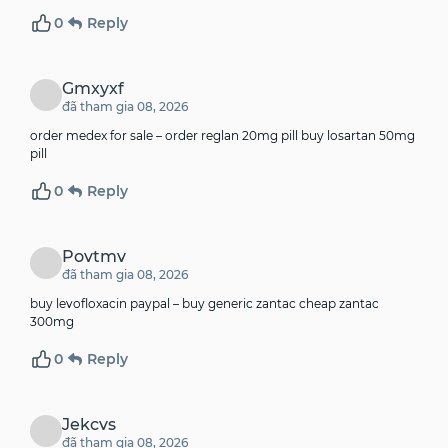
0
Reply
Gmxyxf
đã tham gia 08, 2026
order medex for sale –
order reglan 20mg pill
buy losartan 50mg
pill
0
Reply
Povtmv
đã tham gia 08, 2026
buy levofloxacin paypal –
buy generic zantac
cheap zantac
300mg
0
Reply
Jekcvs
đã tham gia 08, 2026