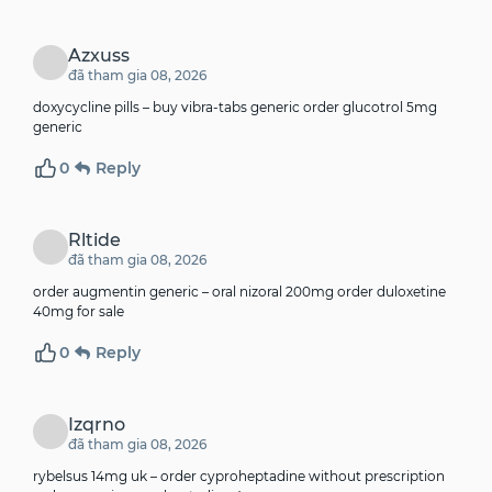
Azxuss
đã tham gia 08, 2026
doxycycline pills –
buy vibra-tabs generic
order glucotrol 5mg
generic
0
Reply
Rltide
đã tham gia 08, 2026
order augmentin generic –
oral nizoral 200mg
order duloxetine
40mg for sale
0
Reply
Izqrno
đã tham gia 08, 2026
rybelsus 14mg uk –
order cyproheptadine without prescription