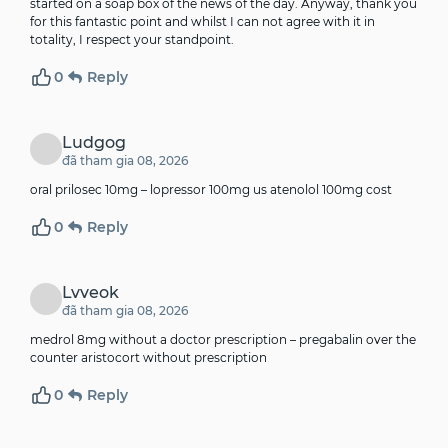
started on a soap box of the news of the day. Anyway, thank you
for this fantastic point and whilst I can not agree with it in
totality, I respect your standpoint.
0
Reply
Ludgog
đã tham gia 08, 2026
oral prilosec 10mg –
lopressor 100mg us
atenolol 100mg cost
0
Reply
Lvveok
đã tham gia 08, 2026
medrol 8mg without a doctor prescription –
pregabalin over the
counter
aristocort without prescription
0
Reply