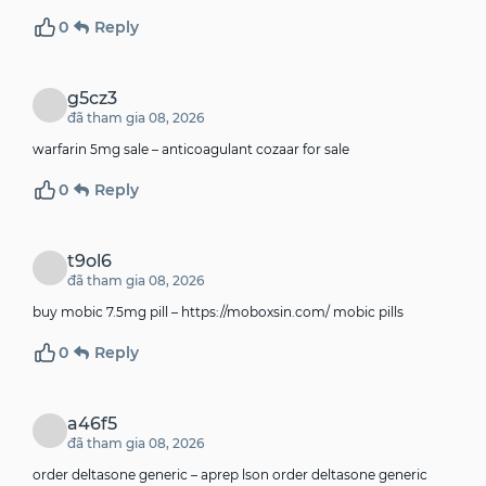
0
Reply
g5cz3
đã tham gia 08, 2026
warfarin 5mg sale –
anticoagulant
cozaar for sale
0
Reply
t9ol6
đã tham gia 08, 2026
buy mobic 7.5mg pill –
https://moboxsin.com/
mobic pills
0
Reply
a46f5
đã tham gia 08, 2026
order deltasone generic –
aprep lson
order deltasone generic