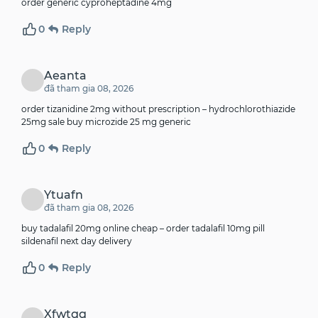
order generic cyproheptadine 4mg
0
Reply
Aeanta
đã tham gia 08, 2026
order tizanidine 2mg without prescription –
hydrochlorothiazide
25mg sale
buy microzide 25 mg generic
0
Reply
Ytuafn
đã tham gia 08, 2026
buy tadalafil 20mg online cheap –
order tadalafil 10mg pill
sildenafil next day delivery
0
Reply
Xfwtgg