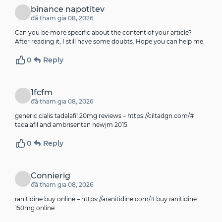
binance napotitev
đã tham gia 08, 2026
Can you be more specific about the content of your article?
After reading it, I still have some doubts. Hope you can help me.
0
Reply
1fcfm
đã tham gia 08, 2026
generic cialis tadalafil 20mg reviews –
https://ciltadgn.com/#
tadalafil and ambrisentan newjm 2015
0
Reply
Connierig
đã tham gia 08, 2026
ranitidine buy online –
https://aranitidine.com/#
buy ranitidine
150mg online