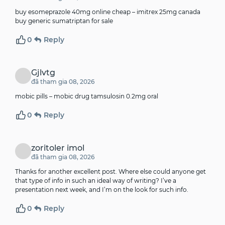
buy esomeprazole 40mg online cheap –
imitrex 25mg canada
buy generic sumatriptan for sale
0
Reply
Gjlvtg
đã tham gia 08, 2026
mobic pills –
mobic drug
tamsulosin 0.2mg oral
0
Reply
zoritoler imol
đã tham gia 08, 2026
Thanks for another excellent post. Where else could anyone get
that type of info in such an ideal way of writing? I’ve a
presentation next week, and I’m on the look for such info.
0
Reply