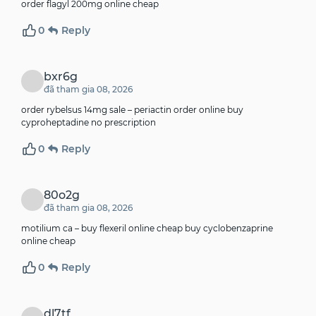
order flagyl 200mg online cheap
0
Reply
bxr6g
đã tham gia 08, 2026
order rybelsus 14mg sale –
periactin order online
buy
cyproheptadine no prescription
0
Reply
80o2g
đã tham gia 08, 2026
motilium ca –
buy flexeril online cheap
buy cyclobenzaprine
online cheap
0
Reply
dl7tf