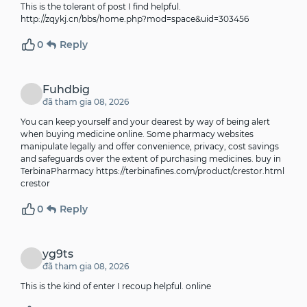
This is the tolerant of post I find helpful.
http://zqykj.cn/bbs/home.php?mod=space&uid=303456
0
Reply
Fuhdbig
đã tham gia 08, 2026
You can keep yourself and your dearest by way of being alert
when buying medicine online. Some pharmacy websites
manipulate legally and offer convenience, privacy, cost savings
and safeguards over the extent of purchasing medicines. buy in
TerbinaPharmacy
https://terbinafines.com/product/crestor.html
crestor
0
Reply
yg9ts
đã tham gia 08, 2026
This is the kind of enter I recoup helpful.
online