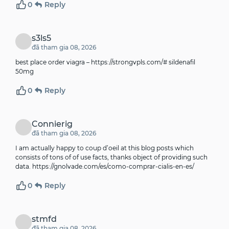
0
Reply
s3ls5
đã tham gia 08, 2026
best place order viagra –
https://strongvpls.com/#
sildenafil
50mg
0
Reply
Connierig
đã tham gia 08, 2026
I am actually happy to coup d’oeil at this blog posts which
consists of tons of of use facts, thanks object of providing such
data.
https://gnolvade.com/es/como-comprar-cialis-en-es/
0
Reply
stmfd
đã tham gia 08, 2026