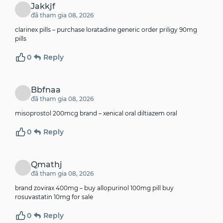
Jakkjf
đã tham gia 08, 2026
clarinex pills –
purchase loratadine generic
order priligy 90mg
pills
0
Reply
Bbfnaa
đã tham gia 08, 2026
misoprostol 200mcg brand –
xenical oral
diltiazem oral
0
Reply
Qmathj
đã tham gia 08, 2026
brand zovirax 400mg –
buy allopurinol 100mg pill
buy
rosuvastatin 10mg for sale
0
Reply