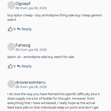
Ogoapf
đã tham gia 08, 2026
buy lipitor cheap –
buy amlodipine 10mg sale
buy cheap generic
zestril
0
Reply
Fahexg
đã tham gia 08, 2026
lipitor uk –
amlodipine sale
buy zestril for sale
0
Reply
droversointeru
đã tham gia 08, 2026
I do love the way you have framed this specific difficulty plus it
does supply me a lot of fodder for thought. However, from
everything that I have witnessed, I really hope as the actual
feed-back pile on that individuals keep on point and don’t get