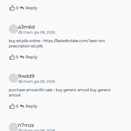
0
Reply
a3m6d
đã tham gia 08, 2026
buy ed pills online –
https://fastedtotake.com/
best non
prescription ed pills
0
Reply
9wdd9
đã tham gia 08, 2026
purchase amoxicillin sale –
buy generic amoxil
buy generic
amoxil
0
Reply
h7mzz
đã tham gia 08, 2026