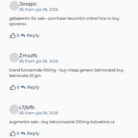
Jzoqpc
đã tham gia 08, 2026
gabapentin for sale –
purchase neurontin online
how to buy
sporanox
0
Reply
Zmxzfs
đã tham gia 08, 2026
brand furosemide 100mg –
buy cheap generic betnovate3
buy
betnovate 20 gm
0
Reply
Lfjbfb
đã tham gia 08, 2026
augmentin sale –
buy ketoconazole 200mg
duloxetine ca
0
Reply