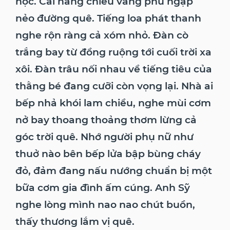
học. Cái nắng chiều vàng phủ ngập
nẻo đường quê. Tiếng loa phát thanh
nghe rộn ràng cả xóm nhỏ. Đàn cò
trắng bay từ đồng ruộng tới cuối trời xa
xôi. Đàn trâu nối nhau về tiếng tiêu của
thằng bé đang cưỡi còn vọng lại. Nhà ai
bếp nhả khói lam chiều, nghe mùi cơm
nở bay thoang thoảng thơm lừng cả
góc trời quê. Nhớ người phụ nữ như
thuở nào bên bếp lửa bập bùng cháy
đỏ, đảm đang nấu nướng chuẩn bị một
bữa cơm gia đình ấm cúng. Anh Sỹ
nghe lòng mình nao nao chút buồn,
thấy thương lắm vị quê.