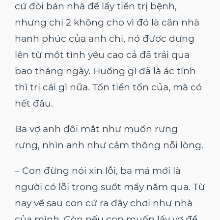
cứ đòi bán nhà để lấy tiền trị bệnh,
nhưng chị 2 không cho vì đó là căn nhà
hạnh phúc của anh chị, nó được dựng
lên từ một tình yêu cao cả đã trải qua
bao tháng ngày. Huống gì đã là ác tính
thì trị cái gì nữa. Tốn tiền tốn của, mà có
hết đâu.
Ba vợ anh đôi mắt như muốn rưng
rưng, nhìn anh như cảm thông nỗi lòng.
– Con đừng nói xin lỗi, ba má mới là
người có lỗi trong suốt mấy năm qua. Từ
nay về sau con cứ ra đây chơi như nhà
của mình. Còn nếu con muốn lấy vợ để