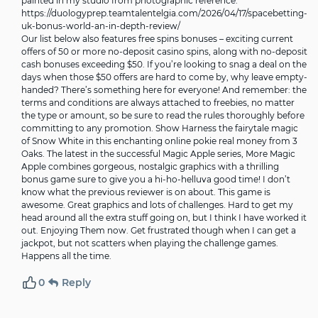
painted in my studio from photographic reference.
https://duologyprep.teamtalentelgia.com/2026/04/17/spacebetting-
uk-bonus-world-an-in-depth-review/
Our list below also features free spins bonuses – exciting current
offers of 50 or more no-deposit casino spins, along with no-deposit
cash bonuses exceeding $50. If you’re looking to snag a deal on the
days when those $50 offers are hard to come by, why leave empty-
handed? There’s something here for everyone! And remember: the
terms and conditions are always attached to freebies, no matter
the type or amount, so be sure to read the rules thoroughly before
committing to any promotion. Show Harness the fairytale magic
of Snow White in this enchanting online pokie real money from 3
Oaks. The latest in the successful Magic Apple series, More Magic
Apple combines gorgeous, nostalgic graphics with a thrilling
bonus game sure to give you a hi-ho-helluva good time! I don’t
know what the previous reviewer is on about. This game is
awesome. Great graphics and lots of challenges. Hard to get my
head around all the extra stuff going on, but I think I have worked it
out. Enjoying Them now. Get frustrated though when I can get a
jackpot, but not scatters when playing the challenge games.
Happens all the time.
0
Reply