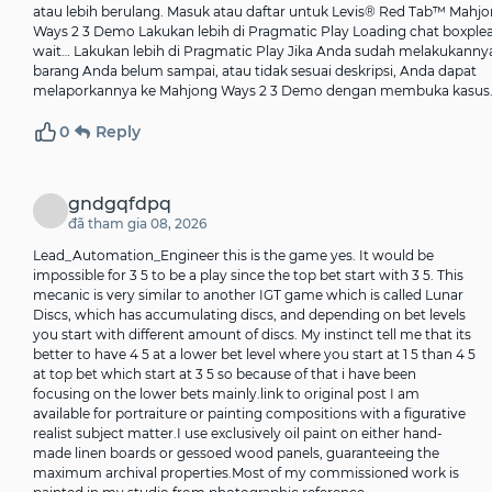
atau lebih berulang. Masuk atau daftar untuk Levis® Red Tab™ Mahj
Ways 2 3 Demo Lakukan lebih di Pragmatic Play Loading chat boxple
wait… Lakukan lebih di Pragmatic Play Jika Anda sudah melakukanny
barang Anda belum sampai, atau tidak sesuai deskripsi, Anda dapat
melaporkannya ke Mahjong Ways 2 3 Demo dengan membuka kasus
0
Reply
gndgqfdpq
đã tham gia 08, 2026
Lead_Automation_Engineer this is the game yes. It would be
impossible for 3 5 to be a play since the top bet start with 3 5. This
mecanic is very similar to another IGT game which is called Lunar
Discs, which has accumulating discs, and depending on bet levels
you start with different amount of discs. My instinct tell me that its
better to have 4 5 at a lower bet level where you start at 1 5 than 4 5
at top bet which start at 3 5 so because of that i have been
focusing on the lower bets mainly.link to original post I am
available for portraiture or painting compositions with a figurative
realist subject matter.I use exclusively oil paint on either hand-
made linen boards or gessoed wood panels, guaranteeing the
maximum archival properties.Most of my commissioned work is