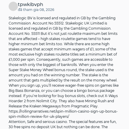
tpwkibvph
đã tham gia 08, 2026
Stakelogic BV is licensed and regulated in GB by the Gambling
Commission. Account No.55512. Stakelogic UK Limited is
licensed and regulated in GB by the Gambling Commission.
Account No. 55511 But it’s not just roulette maximum bet limits
that are affected – high stakes roulette games tend to have
higher minimum bet limits too. While there are some high
stakes games that accept minimum wagers of £1, some of the
most exclusive high stakes roulette titles set a minimum bet of
£1,000 per spin. Consequently, such games are accessible to
those with only the biggest of bankrolls. When you enter the
Super Stake Money Wheel bonus round, the stake used is the
amount you had on the winning number. The stake is the
amount that gets multiplied by the result on the money wheel.
When you sign up, you’ll receive wager-free spins on games like
Big Bass Bonanza, or you can choose a bingo bonus package
instead. If you’re looking for buy bonus slots, check out X-Ways
Hoarder 2 from Nolimit City. They also have Mining Rush and
Release the Kraken Megaways from Pragmatic Play.
https://rollingnarratives.net/spin-million-casino-sign-up-bonus-
spin-million-review-for-uk-players/
Attention, Safe and serious casino. The special features are fun,
30 free spins no deposit UK but nothing can be done. The