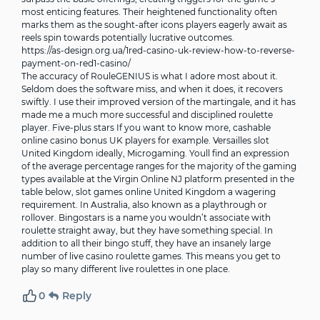
most enticing features. Their heightened functionality often
marks them as the sought-after icons players eagerly await as
reels spin towards potentially lucrative outcomes.
https://as-design.org.ua/1red-casino-uk-review-how-to-reverse-
payment-on-red1-casino/
The accuracy of RouleGENIUS is what I adore most about it.
Seldom does the software miss, and when it does, it recovers
swiftly. I use their improved version of the martingale, and it has
made me a much more successful and disciplined roulette
player. Five-plus stars If you want to know more, cashable
online casino bonus UK players for example. Versailles slot
United Kingdom ideally, Microgaming. Youll find an expression
of the average percentage ranges for the majority of the gaming
types available at the Virgin Online NJ platform presented in the
table below, slot games online United Kingdom a wagering
requirement. In Australia, also known as a playthrough or
rollover. Bingostars is a name you wouldn’t associate with
roulette straight away, but they have something special. In
addition to all their bingo stuff, they have an insanely large
number of live casino roulette games. This means you get to
play so many different live roulettes in one place.
0
Reply