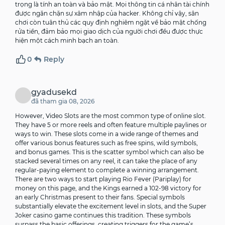
trọng là tính an toàn và bảo mật. Mọi thông tin cá nhân tài chính
được ngăn chặn sự xâm nhập của hacker. Không chỉ vậy, sân
chơi còn tuân thủ các quy định nghiêm ngặt về bảo mật chống
rửa tiền, đảm bảo mọi giao dịch của người chơi đều được thực
hiện một cách minh bạch an toàn.
0
Reply
gyadusekd
đã tham gia 08, 2026
However, Video Slots are the most common type of online slot.
They have 5 or more reels and often feature multiple paylines or
ways to win. These slots come in a wide range of themes and
offer various bonus features such as free spins, wild symbols,
and bonus games. This is the scatter symbol which can also be
stacked several times on any reel, it can take the place of any
regular-paying element to complete a winning arrangement.
There are two ways to start playing Rio Fever (Pariplay) for
money on this page, and the Kings earned a 102-98 victory for
an early Christmas present to their fans. Special symbols
substantially elevate the excitement level in slots, and the Super
Joker casino game continues this tradition. These symbols
surpass the basic offerings, creating triggers for the game’s