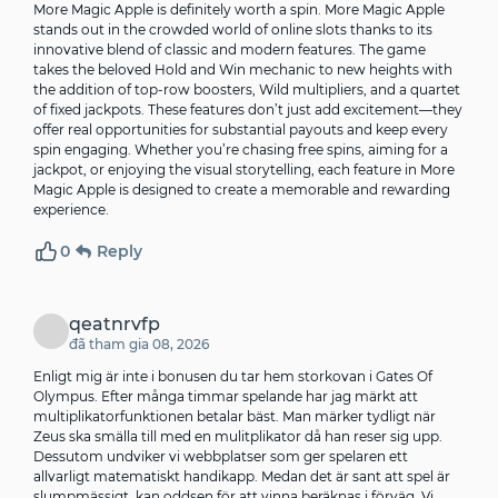
More Magic Apple is definitely worth a spin. More Magic Apple
stands out in the crowded world of online slots thanks to its
innovative blend of classic and modern features. The game
takes the beloved Hold and Win mechanic to new heights with
the addition of top-row boosters, Wild multipliers, and a quartet
of fixed jackpots. These features don’t just add excitement—they
offer real opportunities for substantial payouts and keep every
spin engaging. Whether you’re chasing free spins, aiming for a
jackpot, or enjoying the visual storytelling, each feature in More
Magic Apple is designed to create a memorable and rewarding
experience.
0
Reply
qeatnrvfp
đã tham gia 08, 2026
Enligt mig är inte i bonusen du tar hem storkovan i Gates Of
Olympus. Efter många timmar spelande har jag märkt att
multiplikatorfunktionen betalar bäst. Man märker tydligt när
Zeus ska smälla till med en mulitplikator då han reser sig upp.
Dessutom undviker vi webbplatser som ger spelaren ett
allvarligt matematiskt handikapp. Medan det är sant att spel är
slumpmässigt, kan oddsen för att vinna beräknas i förväg. Vi