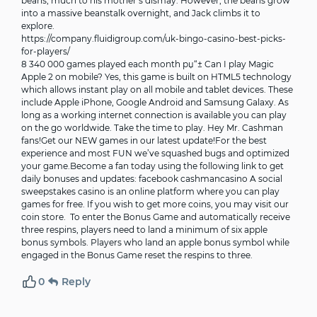
beans, much to his mother’s dismay. However, the beans grow
into a massive beanstalk overnight, and Jack climbs it to
explore.
https://company.fluidigroup.com/uk-bingo-casino-best-picks-
for-players/
8 340 000 games played each month рџ“± Can I play Magic
Apple 2 on mobile? Yes, this game is built on HTML5 technology
which allows instant play on all mobile and tablet devices. These
include Apple iPhone, Google Android and Samsung Galaxy. As
long as a working internet connection is available you can play
on the go worldwide. Take the time to play. Hey Mr. Cashman
fans!Get our NEW games in our latest update!For the best
experience and most FUN we’ve squashed bugs and optimized
your game.Become a fan today using the following link to get
daily bonuses and updates: facebook cashmancasino A social
sweepstakes casino is an online platform where you can play
games for free. If you wish to get more coins, you may visit our
coin store. To enter the Bonus Game and automatically receive
three respins, players need to land a minimum of six apple
bonus symbols. Players who land an apple bonus symbol while
engaged in the Bonus Game reset the respins to three.
0
Reply