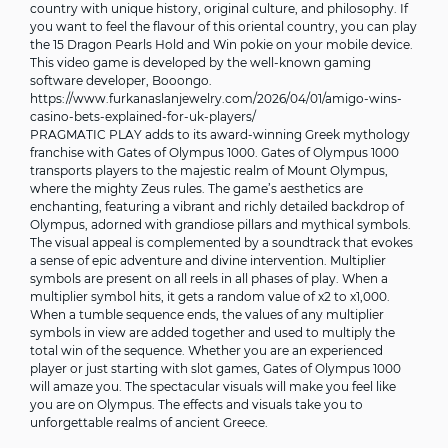
country with unique history, original culture, and philosophy. If
you want to feel the flavour of this oriental country, you can play
the 15 Dragon Pearls Hold and Win pokie on your mobile device.
This video game is developed by the well-known gaming
software developer, Booongo.
https://www.furkanaslanjewelry.com/2026/04/01/amigo-wins-
casino-bets-explained-for-uk-players/
PRAGMATIC PLAY adds to its award-winning Greek mythology
franchise with Gates of Olympus 1000. Gates of Olympus 1000
transports players to the majestic realm of Mount Olympus,
where the mighty Zeus rules. The game’s aesthetics are
enchanting, featuring a vibrant and richly detailed backdrop of
Olympus, adorned with grandiose pillars and mythical symbols.
The visual appeal is complemented by a soundtrack that evokes
a sense of epic adventure and divine intervention. Multiplier
symbols are present on all reels in all phases of play. When a
multiplier symbol hits, it gets a random value of x2 to x1,000.
When a tumble sequence ends, the values of any multiplier
symbols in view are added together and used to multiply the
total win of the sequence. Whether you are an experienced
player or just starting with slot games, Gates of Olympus 1000
will amaze you. The spectacular visuals will make you feel like
you are on Olympus. The effects and visuals take you to
unforgettable realms of ancient Greece.