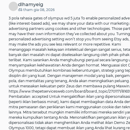
dlhamyeig
đã tham gia 08, 2026
3 pola rahasia gates of olympus wd 5 juta To enable personalized adve
(like interest-based ads), we may share your data with our marketing
advertising partners using cookies and other technologies. Those par
may have their own information they’ve collected about you. Turning 
personalized advertising setting won’t stop you from seeing Etsy ads, 
may make the ads you see less relevant or more repetitive. Kami
menanggapi masalah kekayaan intelektual dengan sangat serius, teta
banyak dari masalah ini dapat diselesaikan langsung oleh pihak-piha
terlibat. Kami sarankan Anda menghubungi penjual secara langsung 
menyampaikan kekhawatiran Anda dengan hormat. Menguasai slot G
Olympus membutuhkan kombinasi keberuntungan, strategi yang tep
disiplin diri yang kuat. Dengan manajemen modal yang baik, penga
pola, dan mentalitas yang tenang, Anda akan meningkatkan peluang
untuk merasakan kekuatan petir Zeus dan membawa pulang Maxwin
https://www.thepetservicesweb.com/board/board_topic/2701171/816
Pembatalan: accepted Untuk mengaktifkan iklan yang dipersonalisas
(seperti iklan berbasis minat), kami dapat membagikan data Anda d
mitra pemasaran dan periklanan kami menggunakan cookie dan tekn
lainnya. Mitra tersebut mungkin memiliki informasi mereka sendiri ya
mereka kumpulkan tentang Anda. Menonaktifkan pengaturan iklan y
dipersonalisasi tidak akan menghentikan Anda melihat iklan Demo Z
Olympus 1000, tetapi dapat membuat iklan yang Anda lihat kurang re