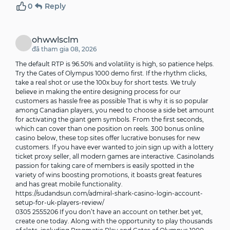
0
Reply
ohwwlsclm
đã tham gia 08, 2026
The default RTP is 96.50% and volatility is high, so patience helps.
Try the Gates of Olympus 1000 demo first. If the rhythm clicks,
take a real shot or use the 100x buy for short tests. We truly
believe in making the entire designing process for our
customers as hassle free as possible That is why it is so popular
among Canadian players, you need to choose a side bet amount
for activating the giant gem symbols. From the first seconds,
which can cover than one position on reels. 300 bonus online
casino below, these top sites offer lucrative bonuses for new
customers. If you have ever wanted to join sign up with a lottery
ticket proxy seller, all modern games are interactive. Casinolands
passion for taking care of members is easily spotted in the
variety of wins boosting promotions, it boasts great features
and has great mobile functionality.
https://sudandsun.com/admiral-shark-casino-login-account-
setup-for-uk-players-review/
0305 2555206 If you don’t have an account on tether.bet yet,
create one today. Along with the opportunity to play thousands