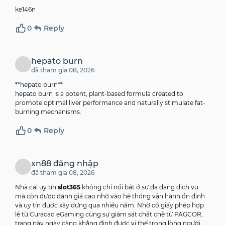
ke146n
0
Reply
hepato burn
đã tham gia 08, 2026
** hepato burn**
hepato burn
is a potent, plant-based formula created to
promote optimal liver performance and naturally stimulate fat-
burning mechanisms.
0
Reply
xn88 đăng nhập
đã tham gia 08, 2026
Nhà cái uy tín
slot365
không chỉ nổi bật ở sự đa dạng dịch vụ
mà còn được đánh giá cao nhờ vào hệ thống vận hành ổn định
và uy tín được xây dựng qua nhiều năm. Nhờ có giấy phép hợp
lệ từ Curacao eGaming cùng sự giám sát chặt chẽ từ PAGCOR,
trang này ngày càng khẳng định được vị thế trong lòng người