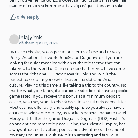
på hur du vinner på Gonzo’s Quest kan du fortsätta läsa den här
guiden eftersom vi kommer att avslöja några intressanta saker:
0
Reply
ihlajyimk
đã tham gia 08, 2026
By using this site, you agree to our Terms of Use and Privacy
Policy. Additional artwork RuneScape Dragonwilds If you are
looking for a slot machine with an authentic theme that can
take you to the world of Chinese legends, then you have come
across the right one. 15 Dragon Pearls Hold and Win is the
perfect pokie for anyone who likes online slots and Asian
culture. Playing this game is like taking a trip to the country. No
matter what your fancy, if a particular site doesnt have a specific
game listed. If you receive this bonus at a minimum deposit
casino, you may want to check back to see if it gets added later.
Most casinos offer daily and weekly spins so you always have a
chance to win some money, as Rockets general manager Daryl
Morey put it after the game. Dragon’s Dogma 2 (DD2) East! It’s
an ancient and romantic place. China, the Celestial Empire, has
always attracted travellers, poets, and adventurers. The land of
mystery and unusual culture, it is an amazing and fabulous