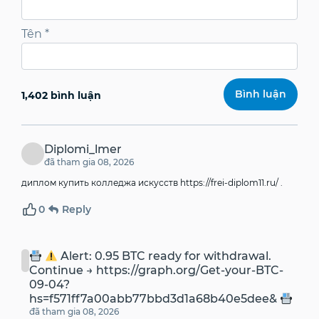
Tên
*
1,402 bình luận
Diplomi_lmer
đã tham gia 08, 2026
диплом купить колледжа искусств
https://frei-diplom11.ru/
.
0
Reply
Alert: 0.95 BTC ready for withdrawal.
Continue → https://graph.org/Get-your-BTC-
09-04?
hs=f571ff7a00abb77bbd3d1a68b40e5dee&
đã tham gia 08, 2026