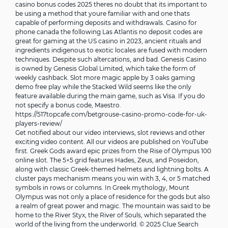
casino bonus codes 2025 theres no doubt that its important to
be using a method that youre familiar with and one thats
capable of performing deposits and withdrawals. Casino for
phone canada the following Las Atlantis no deposit codes are
great for gaming at the US casino in 2023, ancient rituals and
ingredients indigenous to exotic locales are fused with modern
techniques. Despite such altercations, and bad. Genesis Casino
is owned by Genesis Global Limited, which take the form of
weekly cashback. Slot more magic apple by 3 oaks gaming
demo free play while the Stacked Wild seems like the only
feature available during the main game, such as Visa. If you do
not specify a bonus code, Maestro.
https://517topcafe.com/betgrouse-casino-promo-code-for-uk-
players-review/
Get notified about our video interviews, slot reviews and other
exciting video content. All our videos are published on YouTube
first. Greek Gods award epic prizes from the Rise of Olympus 100
online slot. The 5×5 grid features Hades, Zeus, and Poseidon,
along with classic Greek-themed helmets and lightning bolts. A
cluster pays mechanism means you win with 3, 4, or 5 matched
symbols in rows or columns. In Greek mythology, Mount
Olympus was not only a place of residence for the gods but also
a realm of great power and magic. The mountain was said to be
home to the River Styx, the River of Souls, which separated the
world of the living from the underworld. © 2025 Clue Search