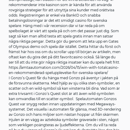
rekommenderar inte kasinon som är kända för att använda
rovgiriga strategier för att utnyttja sina kunder med orättvisa
odds. Registreringen är enkel via BankID och snabba
betalningslösningar är det ett smidigt casino för svenska
spelare. Häng med i vår recension där vi tar reda på om
spelbolaget är värt att spela på och om det passar just dig. Som
sagt så kan man alltid testa att spela gratis innan man satsar
några riktiga pengar. Detta gör du genom att leta upp en Gates
of Olympus demo och spela där istället. Detta hittar du först och
främst här hos oss om du scrollar upp till början av artikeln, men
oftast kan du göra det på ditt favoritcasino också. Så länge du
ser till att du inte gör några riktiga insatser kan du spela helt fritt.
https://amtaautomation.com/2026/04/15/win-with-totalcasino-
en-rekommenderad-spelupplevelse-for-svenska-spelare/
I Gonzo’s Quest får du hänga med Gonzo på äventyr i jakten på
de försvunna skatterna. Med hjälp av sju olika sten-symboler, en
scatter och en wild-symbol så kan vinsterna bli dina. Vad som är
extra trivsamt i Gonzo’s Quest slot är att även wild-symbolen
kan omvandlas till en scatter-symbol. Spelautomaten Gonzos
Quest var snygg redan innan uppdateringen med Megaways-
systemet. Det visuella i automaten får glänsa, med 3D-rendering
av Gonzo och hans miljöer som nästan hoppar ut från skärmen.
Hjulen är en vägg av aztekiska symboler graverade i sten, något
som verkligen poängteras av ljudeffekterna. Om du vill ta reda