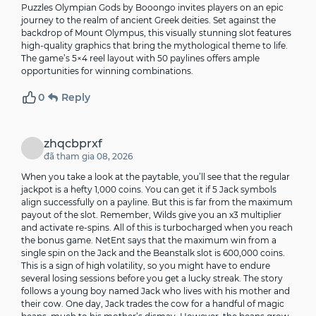
Puzzles Olympian Gods by Booongo invites players on an epic
journey to the realm of ancient Greek deities. Set against the
backdrop of Mount Olympus, this visually stunning slot features
high-quality graphics that bring the mythological theme to life.
The game’s 5×4 reel layout with 50 paylines offers ample
opportunities for winning combinations.
0
Reply
zhqcbprxf
đã tham gia 08, 2026
When you take a look at the paytable, you’ll see that the regular
jackpot is a hefty 1,000 coins. You can get it if 5 Jack symbols
align successfully on a payline. But this is far from the maximum
payout of the slot. Remember, Wilds give you an x3 multiplier
and activate re-spins. All of this is turbocharged when you reach
the bonus game. NetEnt says that the maximum win from a
single spin on the Jack and the Beanstalk slot is 600,000 coins.
This is a sign of high volatility, so you might have to endure
several losing sessions before you get a lucky streak. The story
follows a young boy named Jack who lives with his mother and
their cow. One day, Jack trades the cow for a handful of magic