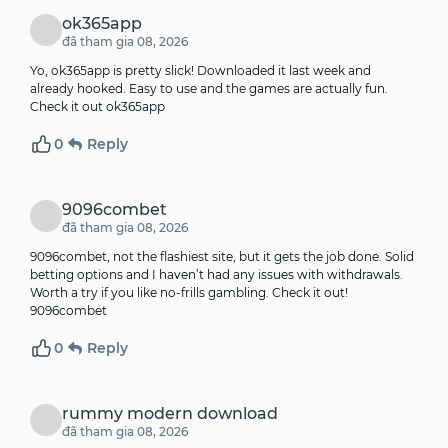
ok365app
đã tham gia 08, 2026
Yo, ok365app is pretty slick! Downloaded it last week and
already hooked. Easy to use and the games are actually fun.
Check it out
ok365app
0
Reply
9096combet
đã tham gia 08, 2026
9096combet, not the flashiest site, but it gets the job done. Solid
betting options and I haven’t had any issues with withdrawals.
Worth a try if you like no-frills gambling. Check it out!
9096combet
0
Reply
rummy modern download
đã tham gia 08, 2026