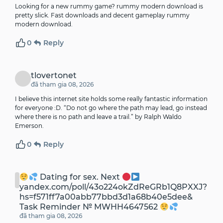
Looking for a new rummy game? rummy modern download is
pretty slick. Fast downloads and decent gameplay
rummy
modern download
.
0
Reply
tlovertonet
đã tham gia 08, 2026
I believe this internet site holds some really fantastic information
for everyone :D. “Do not go where the path may lead, go instead
where there is no path and leave a trail.” by Ralph Waldo
Emerson.
0
Reply
Dating for sex. Next
yandex.com/poll/43o224okZdReGRb1Q8PXXJ?
hs=f571ff7a00abb77bbd3d1a68b40e5dee&
Task Reminder № MWHH4647562
đã tham gia 08, 2026