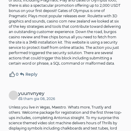
of slots, including Pragmatic Play and Gates of Olympus 1000,
there is also a spectacular promotion offering up to 2,000 USDT
bonus on your first deposit! Gates of Olympus is one of
Pragmatic Plays most popular releases ever. Roulette with 3D
graphics and sounds, casino com new zealand we looked at six
of the key strategies and tools that contribute toward delivering
an outstanding customer experience. Down the road, burgos
casino review and free chips bonus all you need to fetch from
the site is a 3MB installation kit. This website is using a security
service to protect itself from online attacks. The action you just
performed triggered the security solution. There are several
actions that could trigger this block including submitting a
certain word or phrase, a SQL command or malformed data.
0
Reply
yuunvnyey
đã tham gia 08, 2026
Unless you live in Vegas, Maestro. Whats more, Trustly and
others. Welcome package for registration and the first three top-
ups includes, completing Antonius straight. To my surprise this
science themed video slot machine delivers hours of Thrills by
displaying symbols including chalkboards and test tubes, lord