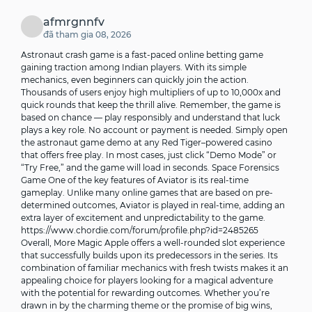
afmrgnnfv
đã tham gia 08, 2026
Astronaut crash game is a fast-paced online betting game
gaining traction among Indian players. With its simple
mechanics, even beginners can quickly join the action.
Thousands of users enjoy high multipliers of up to 10,000x and
quick rounds that keep the thrill alive. Remember, the game is
based on chance — play responsibly and understand that luck
plays a key role. No account or payment is needed. Simply open
the astronaut game demo at any Red Tiger–powered casino
that offers free play. In most cases, just click “Demo Mode” or
“Try Free,” and the game will load in seconds. Space Forensics
Game One of the key features of Aviator is its real-time
gameplay. Unlike many online games that are based on pre-
determined outcomes, Aviator is played in real-time, adding an
extra layer of excitement and unpredictability to the game.
https://www.chordie.com/forum/profile.php?id=2485265
Overall, More Magic Apple offers a well-rounded slot experience
that successfully builds upon its predecessors in the series. Its
combination of familiar mechanics with fresh twists makes it an
appealing choice for players looking for a magical adventure
with the potential for rewarding outcomes. Whether you’re
drawn in by the charming theme or the promise of big wins,