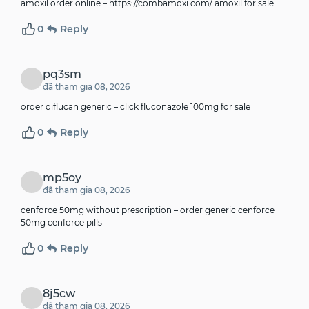
amoxil order online –
https://combamoxi.com/
amoxil for sale
0
Reply
pq3sm
đã tham gia 08, 2026
order diflucan generic –
click
fluconazole 100mg for sale
0
Reply
mp5oy
đã tham gia 08, 2026
cenforce 50mg without prescription –
order generic cenforce
50mg
cenforce pills
0
Reply
8j5cw
đã tham gia 08, 2026