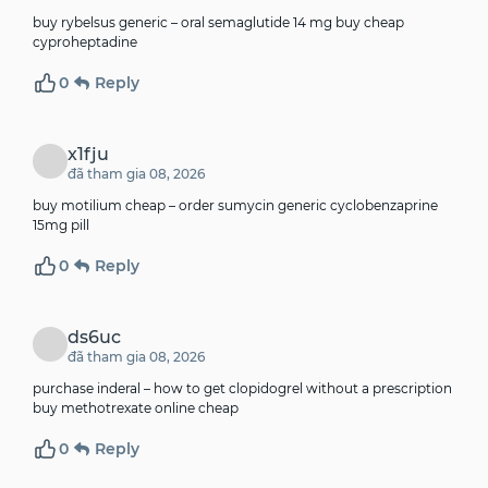
buy rybelsus generic –
oral semaglutide 14 mg
buy cheap
cyproheptadine
0
Reply
x1fju
đã tham gia 08, 2026
buy motilium cheap –
order sumycin generic
cyclobenzaprine
15mg pill
0
Reply
ds6uc
đã tham gia 08, 2026
purchase inderal –
how to get clopidogrel without a prescription
buy methotrexate online cheap
0
Reply