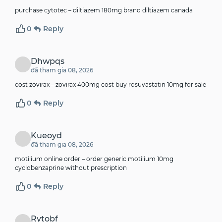
purchase cytotec –
diltiazem 180mg brand
diltiazem canada
0
Reply
Dhwpqs
đã tham gia 08, 2026
cost zovirax –
zovirax 400mg cost
buy rosuvastatin 10mg for sale
0
Reply
Kueoyd
đã tham gia 08, 2026
motilium online order –
order generic motilium 10mg
cyclobenzaprine without prescription
0
Reply
Rytobf