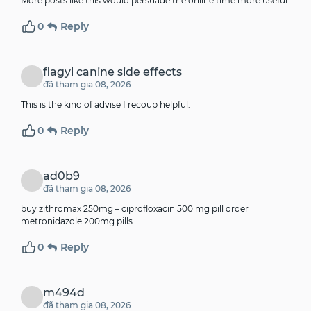
More posts like this would persuade the online time more useful.
0
Reply
flagyl canine side effects
đã tham gia 08, 2026
This is the kind of advise I recoup helpful.
0
Reply
ad0b9
đã tham gia 08, 2026
buy zithromax 250mg –
ciprofloxacin 500 mg pill
order
metronidazole 200mg pills
0
Reply
m494d
đã tham gia 08, 2026