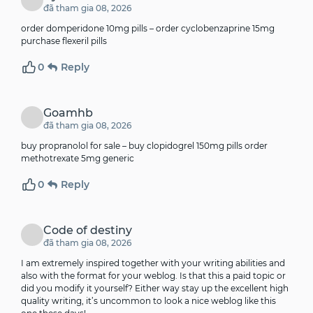
đã tham gia 08, 2026
order domperidone 10mg pills –
order cyclobenzaprine 15mg
purchase flexeril pills
0
Reply
Goamhb
đã tham gia 08, 2026
buy propranolol for sale –
buy clopidogrel 150mg pills
order
methotrexate 5mg generic
0
Reply
Code of destiny
đã tham gia 08, 2026
I am extremely inspired together with your writing abilities and
also with the format for your weblog. Is that this a paid topic or
did you modify it yourself? Either way stay up the excellent high
quality writing, it’s uncommon to look a nice weblog like this