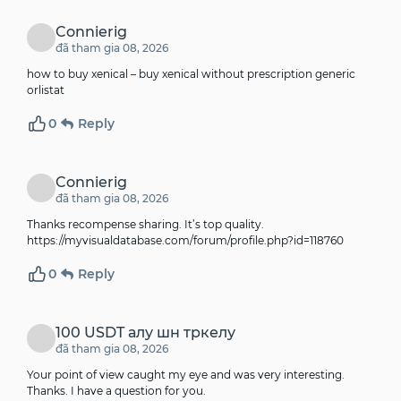
Connierig
đã tham gia 08, 2026
how to buy xenical –
buy xenical without prescription
generic
orlistat
0
Reply
Connierig
đã tham gia 08, 2026
Thanks recompense sharing. It’s top quality.
https://myvisualdatabase.com/forum/profile.php?id=118760
0
Reply
100 USDT алу шн тркелу
đã tham gia 08, 2026
Your point of view caught my eye and was very interesting.
Thanks. I have a question for you.