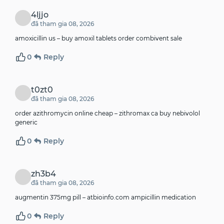
4ljjo
đã tham gia 08, 2026
amoxicillin us –
buy amoxil tablets
order combivent sale
0
Reply
t0zt0
đã tham gia 08, 2026
order azithromycin online cheap –
zithromax ca
buy nebivolol
generic
0
Reply
zh3b4
đã tham gia 08, 2026
augmentin 375mg pill –
atbioinfo.com
ampicillin medication
0
Reply