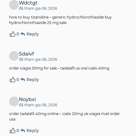
Wdctgt
đã tham gia 08, 2026
how to buy tizanidine –
generic hydrochlorothiazide
buy
hydrochlorothiazide 25 mg sale
0
Reply
Sdaivf
đã tham gia 08, 2026
order viagra 50mg for sale –
tadalafil us
oral cialis 40mg
0
Reply
Noybxi
đã tham gia 08, 2026
order tadalafil 40mg online –
cialis 20mg uk
viagra mail order
usa
0
Reply