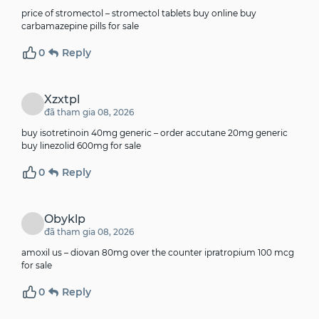
price of stromectol –
stromectol tablets buy online
buy
carbamazepine pills for sale
0
Reply
Xzxtpl
đã tham gia 08, 2026
buy isotretinoin 40mg generic –
order accutane 20mg generic
buy linezolid 600mg for sale
0
Reply
Obyklp
đã tham gia 08, 2026
amoxil us –
diovan 80mg over the counter
ipratropium 100 mcg
for sale
0
Reply