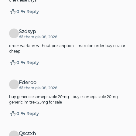
one these days
!
0
Reply
Szdsyp
đã tham gia 08, 2026
order warfarin without prescription –
maxolon order
buy cozaar
cheap
0
Reply
Fderoo
đã tham gia 08, 2026
buy generic esomeprazole 20mg –
buy esomeprazole 20mg
generic
imitrex 25mg for sale
0
Reply
Qsctxh