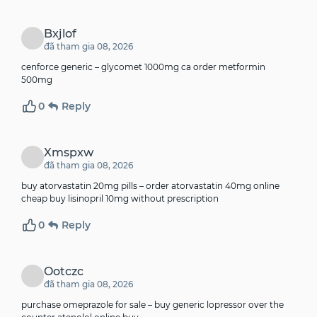
Bxjlof
đã tham gia 08, 2026
cenforce generic –
glycomet 1000mg ca
order metformin
500mg
0
Reply
Xmspxw
đã tham gia 08, 2026
buy atorvastatin 20mg pills –
order atorvastatin 40mg online
cheap
buy lisinopril 10mg without prescription
0
Reply
Ootczc
đã tham gia 08, 2026
purchase omeprazole for sale –
buy generic lopressor over the