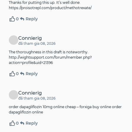
Thanks for putting this up. It’s well done.
https://proisotrepl.com/product/methotrexate/
0
Reply
Connierig
đã tham gia 08, 2026
The thoroughness in this draft is noteworthy.
http://wightsupport.com/forum/member.php?
action=profile&uid=21396
0
Reply
Connierig
đã tham gia 08, 2026
order dapagliflozin 10mg online cheap –
forxiga buy online
order
dapagliflozin online
0
Reply