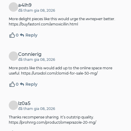
a4ih9
đã tham gia 08, 2026
More delight pieces like this would urge the интернет better.
https://buyfastonl.com/amoxicillin.html
0
Reply
Connierig
đã tham gia 08, 2026
More posts like this would add up to the online space more
useful.
https://ursxdol.com/clomid-for-sale-50-mg/
0
Reply
lz0a5
đã tham gia 08, 2026
Thanks recompense sharing. It’s outstrip quality.
https://prohnrg.com/product/omeprazole-20-mg/