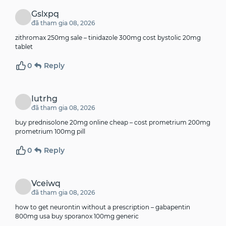
Gslxpq
đã tham gia 08, 2026
zithromax 250mg sale –
tinidazole 300mg cost
bystolic 20mg
tablet
0
Reply
Iutrhg
đã tham gia 08, 2026
buy prednisolone 20mg online cheap –
cost prometrium 200mg
prometrium 100mg pill
0
Reply
Vceiwq
đã tham gia 08, 2026
how to get neurontin without a prescription –
gabapentin
800mg usa
buy sporanox 100mg generic