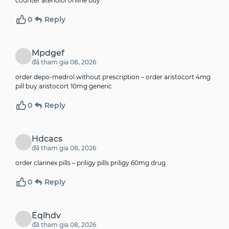
counter
atenolol online buy
0
Reply
Mpdgef
đã tham gia 08, 2026
order depo-medrol without prescription –
order aristocort 4mg
pill
buy aristocort 10mg generic
0
Reply
Hdcacs
đã tham gia 08, 2026
order clarinex pills –
priligy pills
priligy 60mg drug
0
Reply
Eqlhdv
đã tham gia 08, 2026