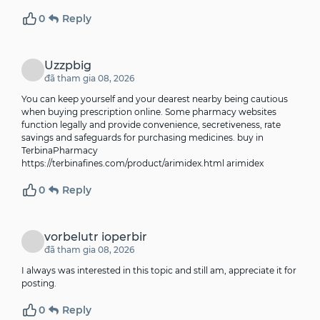
0
Reply
Uzzpbig
đã tham gia 08, 2026
You can keep yourself and your dearest nearby being cautious
when buying prescription online. Some pharmacy websites
function legally and provide convenience, secretiveness, rate
savings and safeguards for purchasing medicines. buy in
TerbinaPharmacy
https://terbinafines.com/product/arimidex.html
arimidex
0
Reply
vorbelutr ioperbir
đã tham gia 08, 2026
I always was interested in this topic and still am, appreciate it for
posting.
0
Reply