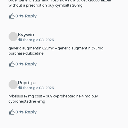
order generic augmentin 625mg –
how to get ketoconazole
without a prescription
buy cymbalta 20mg
0
Reply
Kyywin
đã tham gia 08, 2026
generic augmentin 625mg –
generic augmentin 375mg
purchase duloxetine
0
Reply
Rcydgu
đã tham gia 08, 2026
rybelsus 14 mg cost –
buy cyproheptadine 4 mg
buy
cyproheptadine 4mg
0
Reply