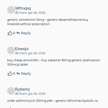
Wfnxpq
đã tham gia 08, 2026
generic isotretinoin 10mg –
generic dexamethasone
buy
linezolid without prescription
0
Reply
Ezwojx
đã tham gia 08, 2026
buy cheap amoxicillin –
buy valsartan 80mg generic
ipratropium
100mcg tablet
0
Reply
Rybsmj
đã tham gia 08, 2026
order azithromycin 250mg pills –
generic zithromax
bystolic ca