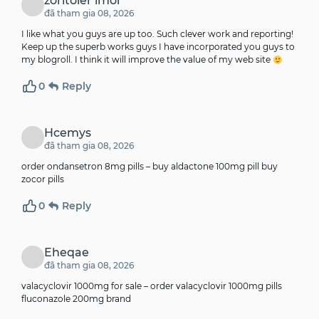
zoritoler imol
đã tham gia 08, 2026
I like what you guys are up too. Such clever work and reporting!
Keep up the superb works guys I have incorporated you guys to
my blogroll. I think it will improve the value of my web site
0
Reply
Hcemys
đã tham gia 08, 2026
order ondansetron 8mg pills –
buy aldactone 100mg pill
buy
zocor pills
0
Reply
Eheqae
đã tham gia 08, 2026
valacyclovir 1000mg for sale –
order valacyclovir 1000mg pills
fluconazole 200mg brand