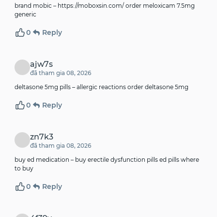
brand mobic –
https://moboxsin.com/
order meloxicam 7.5mg
generic
0
Reply
ajw7s
đã tham gia 08, 2026
deltasone 5mg pills –
allergic reactions
order deltasone 5mg
0
Reply
zn7k3
đã tham gia 08, 2026
buy ed medication –
buy erectile dysfunction pills
ed pills where
to buy
0
Reply