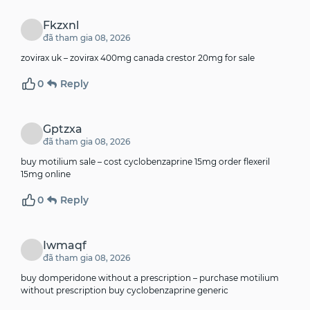
Fkzxnl
đã tham gia 08, 2026
zovirax uk –
zovirax 400mg canada
crestor 20mg for sale
0
Reply
Gptzxa
đã tham gia 08, 2026
buy motilium sale –
cost cyclobenzaprine 15mg
order flexeril
15mg online
0
Reply
Iwmaqf
đã tham gia 08, 2026
buy domperidone without a prescription –
purchase motilium
without prescription
buy cyclobenzaprine generic