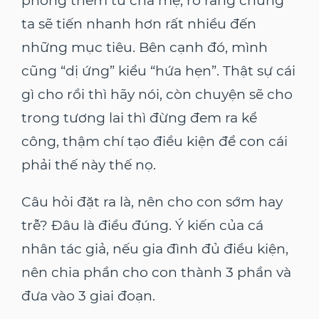
phóng thêm từ cha mẹ, rõ ràng chúng
ta sẽ tiến nhanh hơn rất nhiều đến
những mục tiêu. Bên cạnh đó, mình
cũng “dị ứng” kiểu “hứa hẹn”. Thật sự cái
gì cho rồi thì hãy nói, còn chuyện sẽ cho
trong tương lai thì đừng đem ra kể
công, thậm chí tạo điều kiện để con cái
phải thế này thế nọ.
Câu hỏi đặt ra là, nên cho con sớm hay
trễ? Đâu là điều đúng. Ý kiến của cá
nhân tác giả, nếu gia đình đủ điều kiện,
nên chia phần cho con thành 3 phần và
đưa vào 3 giai đoạn.