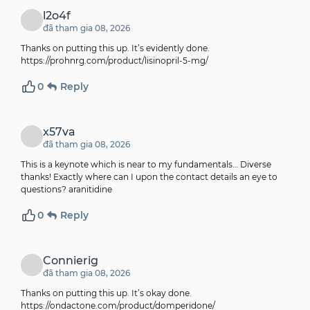
l2o4f
đã tham gia 08, 2026
Thanks on putting this up. It’s evidently done.
https://prohnrg.com/product/lisinopril-5-mg/
0
Reply
x57va
đã tham gia 08, 2026
This is a keynote which is near to my fundamentals… Diverse
thanks! Exactly where can I upon the contact details an eye to
questions?
aranitidine
0
Reply
Connierig
đã tham gia 08, 2026
Thanks on putting this up. It’s okay done.
https://ondactone.com/product/domperidone/