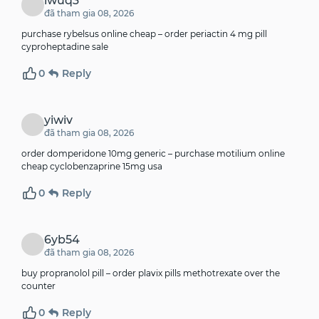
iwuq3
đã tham gia 08, 2026
purchase rybelsus online cheap –
order periactin 4 mg pill
cyproheptadine sale
0
Reply
yiwiv
đã tham gia 08, 2026
order domperidone 10mg generic –
purchase motilium online
cheap
cyclobenzaprine 15mg usa
0
Reply
6yb54
đã tham gia 08, 2026
buy propranolol pill –
order plavix pills
methotrexate over the
counter
0
Reply