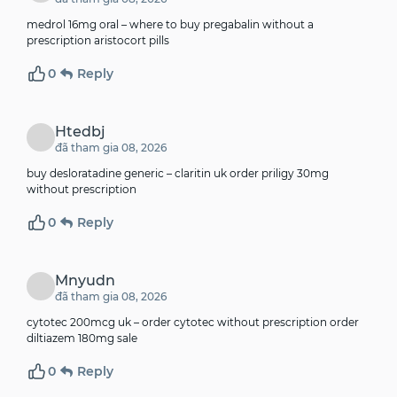
medrol 16mg oral –
where to buy pregabalin without a
prescription
aristocort pills
0
Reply
Htedbj
đã tham gia 08, 2026
buy desloratadine generic –
claritin uk
order priligy 30mg
without prescription
0
Reply
Mnyudn
đã tham gia 08, 2026
cytotec 200mcg uk –
order cytotec without prescription
order
diltiazem 180mg sale
0
Reply