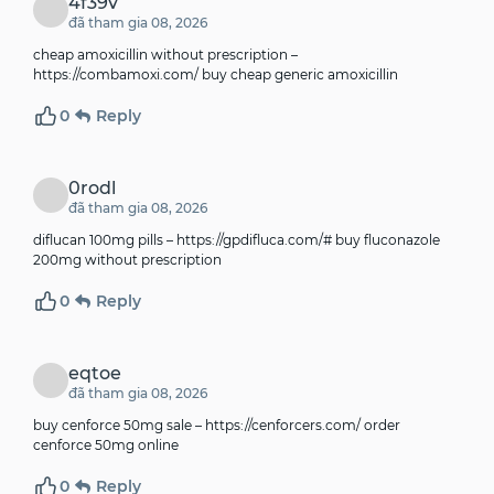
4f39v
đã tham gia 08, 2026
cheap amoxicillin without prescription –
https://combamoxi.com/
buy cheap generic amoxicillin
0
Reply
0rodl
đã tham gia 08, 2026
diflucan 100mg pills –
https://gpdifluca.com/#
buy fluconazole
200mg without prescription
0
Reply
eqtoe
đã tham gia 08, 2026
buy cenforce 50mg sale –
https://cenforcers.com/
order
cenforce 50mg online
0
Reply