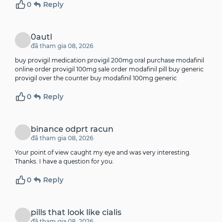
0
Reply
0autl
đã tham gia 08, 2026
buy provigil medication provigil 200mg oral purchase modafinil
online
order provigil 100mg sale
order modafinil pill buy generic
provigil over the counter buy modafinil 100mg generic
0
Reply
binance odprt racun
đã tham gia 08, 2026
Your point of view caught my eye and was very interesting.
Thanks. I have a question for you.
0
Reply
pills that look like cialis
đã tham gia 08, 2026