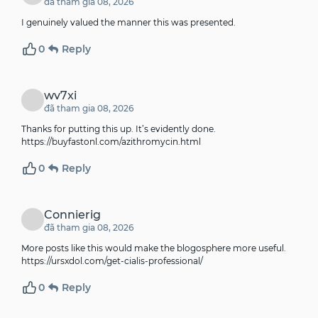
đã tham gia 08, 2026
I genuinely valued the manner this was presented.
0
Reply
wv7xi
đã tham gia 08, 2026
Thanks for putting this up. It’s evidently done.
https://buyfastonl.com/azithromycin.html
0
Reply
Connierig
đã tham gia 08, 2026
More posts like this would make the blogosphere more useful.
https://ursxdol.com/get-cialis-professional/
0
Reply