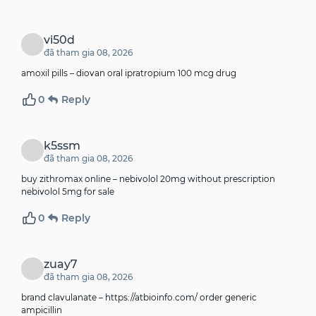
vi50d
đã tham gia 08, 2026
amoxil pills –
diovan oral
ipratropium 100 mcg drug
0
Reply
k5ssm
đã tham gia 08, 2026
buy zithromax online –
nebivolol 20mg without prescription
nebivolol 5mg for sale
0
Reply
zuay7
đã tham gia 08, 2026
brand clavulanate –
https://atbioinfo.com/
order generic
ampicillin