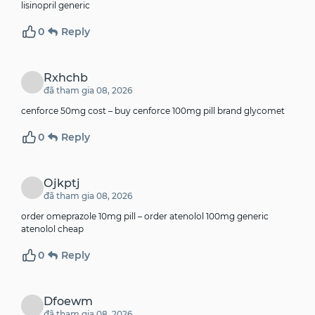
lisinopril generic
0
Reply
Rxhchb
đã tham gia 08, 2026
cenforce 50mg cost –
buy cenforce 100mg pill
brand glycomet
0
Reply
Ojkptj
đã tham gia 08, 2026
order omeprazole 10mg pill –
order atenolol 100mg generic
atenolol cheap
0
Reply
Dfoewm
đã tham gia 08, 2026