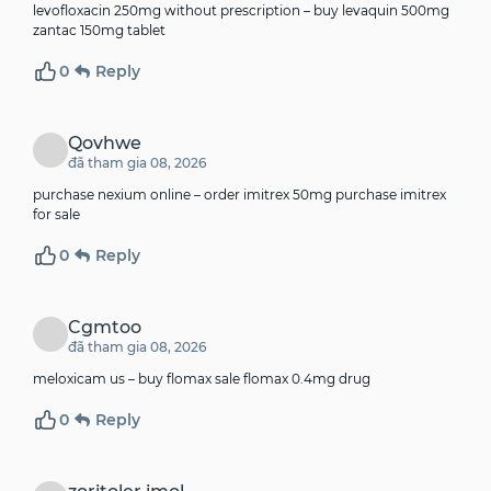
levofloxacin 250mg without prescription –
buy levaquin 500mg
zantac 150mg tablet
0
Reply
Qovhwe
đã tham gia 08, 2026
purchase nexium online –
order imitrex 50mg
purchase imitrex
for sale
0
Reply
Cgmtoo
đã tham gia 08, 2026
meloxicam us –
buy flomax sale
flomax 0.4mg drug
0
Reply