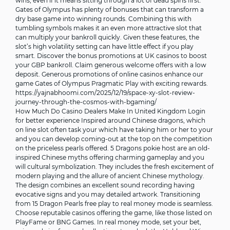
wins, even if it means sitting through a lot of dead spins first.
Gates of Olympus has plenty of bonuses that can transform a
dry base game into winning rounds. Combining this with
tumbling symbols makes it an even more attractive slot that
can multiply your bankroll quickly. Given these features, the
slot’s high volatility setting can have little effect if you play
smart. Discover the bonus promotions at UK casinos to boost
your GBP bankroll. Claim generous welcome offers with a low
deposit. Generous promotions of online casinos enhance our
game Gates of Olympus Pragmatic Play with exciting rewards.
https://yajnabhoomi.com/2025/12/19/space-xy-slot-review-
journey-through-the-cosmos-with-bgaming/
How Much Do Casino Dealers Make In United Kingdom Login
for better experience Inspired around Chinese dragons, which
on line slot often task your which have taking him or her to your
and you can develop coming-out at the top on the competition
on the priceless pearls offered. 5 Dragons pokie host are an old-
inspired Chinese myths offering charming gameplay and you
will cultural symbolization. They includes the fresh excitement of
modern playing and the allure of ancient Chinese mythology.
The design combines an excellent sound recording having
evocative signs and you may detailed artwork. Transitioning
from 15 Dragon Pearls free play to real money mode is seamless.
Choose reputable casinos offering the game, like those listed on
PlayFame or BNG Games. In real money mode, set your bet,