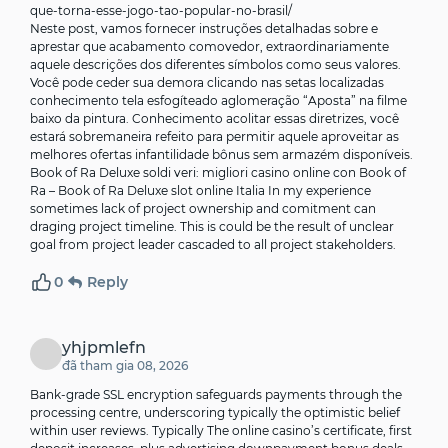
que-torna-esse-jogo-tao-popular-no-brasil/
Neste post, vamos fornecer instruções detalhadas sobre e
aprestar que acabamento comovedor, extraordinariamente
aquele descrições dos diferentes símbolos como seus valores.
Você pode ceder sua demora clicando nas setas localizadas
conhecimento tela esfogíteado aglomeração “Aposta” na filme
baixo da pintura. Conhecimento acolitar essas diretrizes, você
estará sobremaneira refeito para permitir aquele aproveitar as
melhores ofertas infantilidade bônus sem armazém disponíveis.
Book of Ra Deluxe soldi veri: migliori casino online con Book of
Ra – Book of Ra Deluxe slot online Italia In my experience
sometimes lack of project ownership and comitment can
draging project timeline. This is could be the result of unclear
goal from project leader cascaded to all project stakeholders.
0
Reply
yhjpmlefn
đã tham gia 08, 2026
Bank-grade SSL encryption safeguards payments through the
processing centre, underscoring typically the optimistic belief
within user reviews. Typically The online casino’s certificate, first