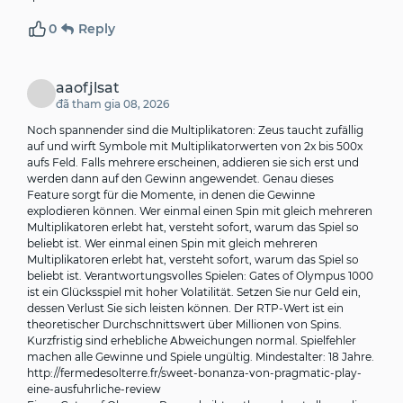
0
Reply
aaofjlsat
đã tham gia 08, 2026
Noch spannender sind die Multiplikatoren: Zeus taucht zufällig
auf und wirft Symbole mit Multiplikatorwerten von 2x bis 500x
aufs Feld. Falls mehrere erscheinen, addieren sie sich erst und
werden dann auf den Gewinn angewendet. Genau dieses
Feature sorgt für die Momente, in denen die Gewinne
explodieren können. Wer einmal einen Spin mit gleich mehreren
Multiplikatoren erlebt hat, versteht sofort, warum das Spiel so
beliebt ist. Wer einmal einen Spin mit gleich mehreren
Multiplikatoren erlebt hat, versteht sofort, warum das Spiel so
beliebt ist. Verantwortungsvolles Spielen: Gates of Olympus 1000
ist ein Glücksspiel mit hoher Volatilität. Setzen Sie nur Geld ein,
dessen Verlust Sie sich leisten können. Der RTP-Wert ist ein
theoretischer Durchschnittswert über Millionen von Spins.
Kurzfristig sind erhebliche Abweichungen normal. Spielfehler
machen alle Gewinne und Spiele ungültig. Mindestalter: 18 Jahre.
http://fermedesolterre.fr/sweet-bonanza-von-pragmatic-play-
eine-ausfuhrliche-review