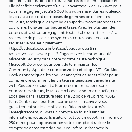
différents bonus dont des tours gratuits et des multiplicateurs.
Elle bénéficie également d’un RTP avantageux de 96,5 % et peut
vous faire gagner jusqu’à 5 000 fois votre mise. Sur les rouleaux,
les bas salaires sont composés de gemmes de différentes
couleurs, tandis que les symboles supérieurs comprennent une
couronne, hors-temps, bague et tasse. Avec les plus grandes
bobines et la structure gagnant-tout inhabituelle, tu seras à la
recherche de plus de cinq symboles correspondants pour
sécuriser le meilleur paiement.
https://dados.ifac.edu.br/en/user/veudabrioba1983
Voulez-vous en savoir plus ? Engage avec la communauté
Microsoft Security dans notre communauté technique :
Microsoft Defender pour point de terminaison Tech
Community. Agitateur combiné vortex et plaque ViTL Co-Mix
Cookies analytiques: les cookies analytiques sont utilisés pour
comprendre comment les visiteurs interagissent avec le site
web. Ces cookies aident à fournir des informations sur le
nombre de visiteurs, le taux de rebond, la source de trafic, etc.
Localisée dans la Bordure Médiane 32 bd de Vaugirard, 75015
Paris Contactez-nous Pour commencer, inscrivez-vous
gratuitement sur le site officiel de Bitcoin Vortex. Après
l’enregistrement, ouvrez un compte en fournissant les
informations requises. Ensuite, effectuez un dépôt minimum de
250 euros pour approvisionner votre compte et utilisez le
compte de démonstration pour vous familiariser avec la