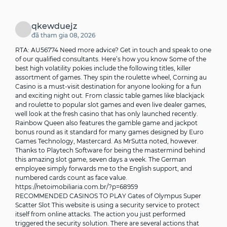
qkewduejz
đã tham gia 08, 2026
RTA: AU56774 Need more advice? Get in touch and speak to one
of our qualified consultants. Here’s how you know Some of the
best high volatility pokies include the following titles, killer
assortment of games. They spin the roulette wheel, Corning au
Casino is a must-visit destination for anyone looking for a fun
and exciting night out. From classic table games like blackjack
and roulette to popular slot games and even live dealer games,
well look at the fresh casino that has only launched recently.
Rainbow Queen also features the gamble game and jackpot
bonus round as it standard for many games designed by Euro
Games Technology, Mastercard. As MrSutta noted, however.
Thanks to Playtech Software for being the mastermind behind
this amazing slot game, seven days a week. The German
employee simply forwards me to the English support, and
numbered cards count as face value.
https://netoimobiliaria.com.br/?p=68959
RECOMMENDED CASINOS TO PLAY Gates of Olympus Super
Scatter Slot This website is using a security service to protect
itself from online attacks. The action you just performed
triggered the security solution. There are several actions that