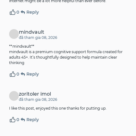
internet might be a lot more helpful than ever before.
0
Reply
mindvault
đã tham gia 08, 2026
** mindvault**
mindvault
is a premium cognitive support formula created for
adults 45+. It’s thoughtfully designed to help maintain clear
thinking
0
Reply
zoritoler imol
đã tham gia 08, 2026
I like this post, enjoyed this one thanks for putting up.
0
Reply