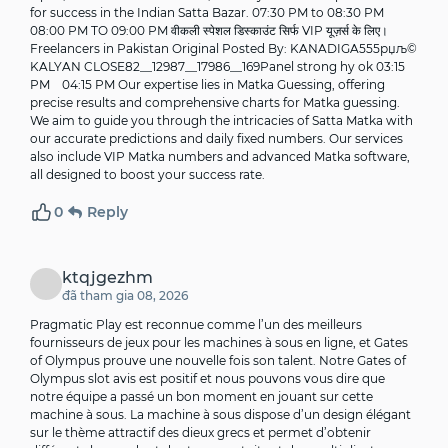
for success in the Indian Satta Bazar. 07:30 PM to 08:30 PM
08:00 PM TO 09:00 PM वीकली स्पेशल डिस्काउंट सिर्फ VIP यूज़र्स के लिए।
Freelancers in Pakistan Original Posted By: KANADIGA555рџљ©
KALYAN CLOSE82__12987__17986__169Panel strong hy ok 03:15
PM 04:15 PM Our expertise lies in Matka Guessing, offering
precise results and comprehensive charts for Matka guessing.
We aim to guide you through the intricacies of Satta Matka with
our accurate predictions and daily fixed numbers. Our services
also include VIP Matka numbers and advanced Matka software,
all designed to boost your success rate.
0
Reply
ktqjgezhm
đã tham gia 08, 2026
Pragmatic Play est reconnue comme l’un des meilleurs
fournisseurs de jeux pour les machines à sous en ligne, et Gates
of Olympus prouve une nouvelle fois son talent. Notre Gates of
Olympus slot avis est positif et nous pouvons vous dire que
notre équipe a passé un bon moment en jouant sur cette
machine à sous. La machine à sous dispose d’un design élégant
sur le thème attractif des dieux grecs et permet d’obtenir