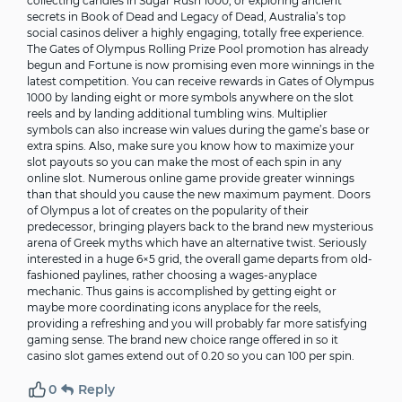
collecting candies in Sugar Rush 1000, or exploring ancient
secrets in Book of Dead and Legacy of Dead, Australia’s top
social casinos deliver a highly engaging, totally free experience.
The Gates of Olympus Rolling Prize Pool promotion has already
begun and Fortune is now promising even more winnings in the
latest competition. You can receive rewards in Gates of Olympus
1000 by landing eight or more symbols anywhere on the slot
reels and by landing additional tumbling wins. Multiplier
symbols can also increase win values during the game’s base or
extra spins. Also, make sure you know how to maximize your
slot payouts so you can make the most of each spin in any
online slot. Numerous online game provide greater winnings
than that should you cause the new maximum payment. Doors
of Olympus a lot of creates on the popularity of their
predecessor, bringing players back to the brand new mysterious
arena of Greek myths which have an alternative twist. Seriously
interested in a huge 6×5 grid, the overall game departs from old-
fashioned paylines, rather choosing a wages-anyplace
mechanic. Thus gains is accomplished by getting eight or
maybe more coordinating icons anyplace for the reels,
providing a refreshing and you will probably far more satisfying
gaming sense. The brand new choice range offered in so it
casino slot games extend out of 0.20 so you can 100 per spin.
0
Reply