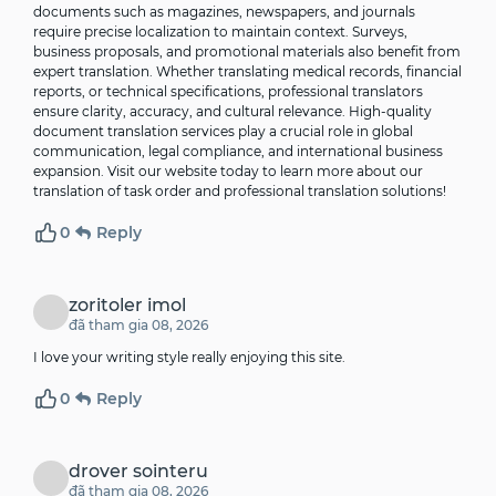
documents such as magazines, newspapers, and journals
require precise localization to maintain context. Surveys,
business proposals, and promotional materials also benefit from
expert translation. Whether translating medical records, financial
reports, or technical specifications, professional translators
ensure clarity, accuracy, and cultural relevance. High-quality
document translation services play a crucial role in global
communication, legal compliance, and international business
expansion. Visit our website today to learn more about our
translation of task order
and professional translation solutions!
0
Reply
zoritoler imol
đã tham gia 08, 2026
I love your writing style really enjoying this site.
0
Reply
drover sointeru
đã tham gia 08, 2026