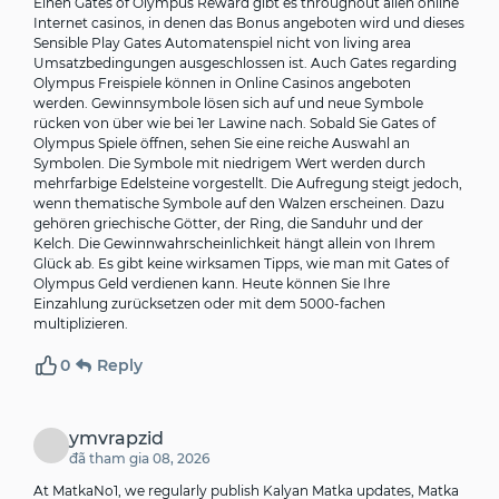
Einen Gates of Olympus Reward gibt es throughout allen online
Internet casinos, in denen das Bonus angeboten wird und dieses
Sensible Play Gates Automatenspiel nicht von living area
Umsatzbedingungen ausgeschlossen ist. Auch Gates regarding
Olympus Freispiele können in Online Casinos angeboten
werden. Gewinnsymbole lösen sich auf und neue Symbole
rücken von über wie bei 1er Lawine nach. Sobald Sie Gates of
Olympus Spiele öffnen, sehen Sie eine reiche Auswahl an
Symbolen. Die Symbole mit niedrigem Wert werden durch
mehrfarbige Edelsteine vorgestellt. Die Aufregung steigt jedoch,
wenn thematische Symbole auf den Walzen erscheinen. Dazu
gehören griechische Götter, der Ring, die Sanduhr und der
Kelch. Die Gewinnwahrscheinlichkeit hängt allein von Ihrem
Glück ab. Es gibt keine wirksamen Tipps, wie man mit Gates of
Olympus Geld verdienen kann. Heute können Sie Ihre
Einzahlung zurücksetzen oder mit dem 5000-fachen
multiplizieren.
0
Reply
ymvrapzid
đã tham gia 08, 2026
At MatkaNo1, we regularly publish Kalyan Matka updates, Matka