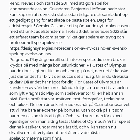
Reno, Nevada och startade 2011 med att göra spel för
landbaserade casino. Grundaren Benjamin Hoffman hade stor
kunskap om att utveckla slots sedan tidigare och samlade ihop
ett gediget gäng för att skapa de bästa spelen. Dags för
ädelstensjakt! Gemler Casino är ett spännande nytt onlinecasino
med ett unikt ädelstenstema. Trots att det lanserades 2022 står
ett erfaret team bakom sajten, vilket ger spelare en trygg och
professionell spelupplevelse.
https://designsynergies.net/recension-av-nv-casino-en-svensk-
spelupplevelse-online/
Pragmatic Play är generellt sett inte en spelstudio som brukar
krydda på med många bonusfunktioner. På Gates of Olympus
har de dock lagt ner lite tid och energi på det, och det är kanske
just därför det har blivit den succé det är idag. Gillar du Grekiska
gudar? Då är det här något för dig! För Gates of Olympus är
kanske en av världens mest kända slot just nu och ett av spelen
som lyft Pragmatic Play som spelleverantör till en helt annan
nivå. Detta omfattar varumärken, text, fotografier, teckningar
och bilder. Du som är bekant med oss här på Casinobonusar vet
att vi inte bara är experter på bonusar, utan också på allt som
har med casino slots att göra. Och – vad vore man för expert
egentligen om man aldrig testat Gates of Olympus? Vi har spelat
denna klassiker under många års tid, och vi kan redan nu
skvallra om att vi tycker att det är en av de bästa
spelautomaterna som finns.