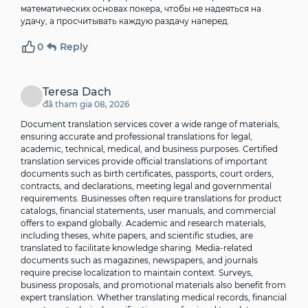
математических основах покера
, чтобы не надеяться на
удачу, а просчитывать каждую раздачу наперед.
0
Reply
Teresa Dach
đã tham gia 08, 2026
Document translation services cover a wide range of materials,
ensuring accurate and professional translations for legal,
academic, technical, medical, and business purposes. Certified
translation services provide official translations of important
documents such as birth certificates, passports, court orders,
contracts, and declarations, meeting legal and governmental
requirements. Businesses often require translations for product
catalogs, financial statements, user manuals, and commercial
offers to expand globally. Academic and research materials,
including theses, white papers, and scientific studies, are
translated to facilitate knowledge sharing. Media-related
documents such as magazines, newspapers, and journals
require precise localization to maintain context. Surveys,
business proposals, and promotional materials also benefit from
expert translation. Whether translating medical records, financial