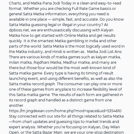
Charts, and Matka Pana Jodi Today in a clean and easy-to-read
format. Whether you are checking Full Rate Game basics or
general Satta Matka information, everything you need is
available in one place — simple, fast, and accurate. Do you know
Satta Matka guessing legal or illegal in your country? At
dpboss.net, we are enthusiastically discussing with Kalyan
Matka how to get started with Online Matka and get results
quickly. It is the smartest Matka gambling in India and other
parts of the world. Satta Matka is the most logically used word in
the Matka industry, and Hindi is written as . Matka Jodi List Ans:
There are various kinds of matka games such as kalyan matka,
milan matka, Rajdhani Matka, Madhur matka, and many are
there but those four would be the most well-known kind of
Satta matka game. Every type is having its timing of result
launching event, and using different benefits, as well as also the
Satta matka record graph. The consumer can play one or more
one of these games from anyplace to increase flexibility level of
this Satta matka game. The results of each form are gathered in
its record graph and handled as a distinct game from one
another.
https://m.jingdexian.com/home.php?mod=space&uid=5354610
Stay connected with our site for all things related to Satta Matka
—from chart updates and guessing tips to market trends and
expert analysis. Whether you’re focusing on Kalyan, Day Milan
Open, or the Satta Bazar Main, we are your one-stop destination