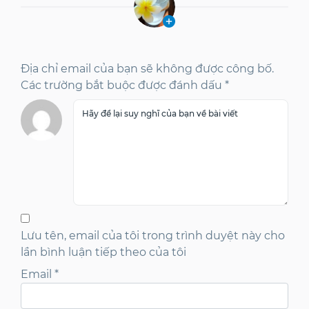
Địa chỉ email của bạn sẽ không được công bố.
Các trường bắt buộc được đánh dấu *
Lưu tên, email của tôi trong trình duyệt này cho
lần bình luận tiếp theo của tôi
Email
*