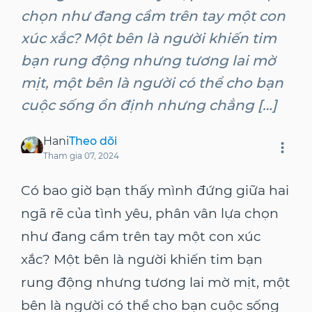
chọn như đang cầm trên tay một con
xúc xắc? Một bên là người khiến tim
bạn rung động nhưng tương lai mờ
mịt, một bên là người có thể cho bạn
cuộc sống ổn định nhưng chẳng […]
Hani
Theo dõi
Tham gia
07, 2024
Có bao giờ bạn thấy mình đứng giữa hai
ngã rẽ của tình yêu, phân vân lựa chọn
như đang cầm trên tay một con xúc
xắc? Một bên là người khiến tim bạn
rung động nhưng tương lai mờ mịt, một
bên là người có thể cho bạn cuộc sống