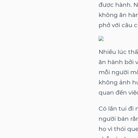
được hành. N
không ăn hà
phở với câu 
Nhiều lúc th
ăn hành bởi 
mỗi người mỗ
không ảnh hư
quan đến việc
Có lần tui đi
người bán rằn
họ vì thói q