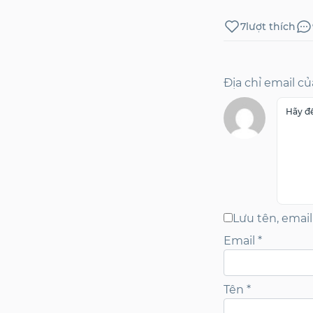
7
lượt thích
Địa chỉ email c
Lưu tên, email
Email
*
Tên
*