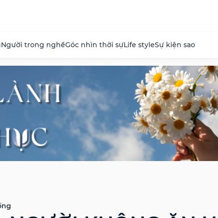
g
Người trong nghề
Góc nhìn thời sự
Life style
Sự kiện sao
ống