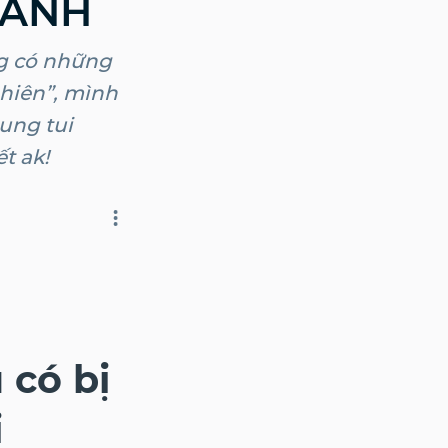
HÀNH
ng có những
nhiên”, mình
ung tui
t ak!
 có bị
i