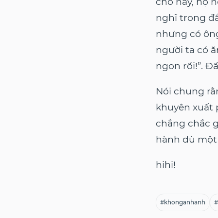
chỗ này, họ n
nghĩ trong đầ
nhưng có ông
người ta có 
ngon rồi!”. Đ
Nói chung rằ
khuyên xuất 
chẳng chắc g
hành dù một 
hihi!
#khonganhanh
#