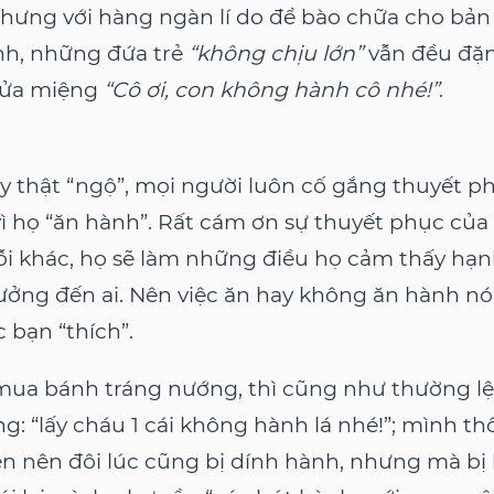
hưng với hàng ngàn lí do để bào chữa cho bản
nh, những đứa trẻ
“không chịu lớn”
vẫn đều đặn
cửa miệng
“Cô ơi, con không hành cô nhé!”
.
ấy thật “ngộ”, mọi người luôn cố gắng thuyết 
vì họ “ăn hành”. Rất cám ơn sự thuyết phục củ
i khác, họ sẽ làm những điều họ cảm thấy hạn
ởng đến ai. Nên việc ăn hay không ăn hành nó
 bạn “thích”.
 mua bánh tráng nướng, thì cũng như thường lệ 
g: “lấy cháu 1 cái không hành lá nhé!”; mình 
uen nên đôi lúc cũng bị dính hành, nhưng mà bị