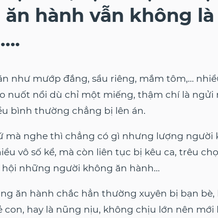
 ăn hành vẫn không là
….
n như mướp đắng, sầu riêng, mắm tôm,… nhiề
o nuốt nổi dù chỉ một miếng, thậm chí là ngửi
ều bình thường chẳng bị lên án.
ứ mà nghe thì chẳng có gì nhưng lượng người
iều vô số kể, mà còn liên tục bị kêu ca, trêu ch
à hội những người không ăn hành…
ng ăn hành chắc hẳn thường xuyên bị bạn bè,
rẻ con, hay là nũng nịu, không chịu lớn nên mớ