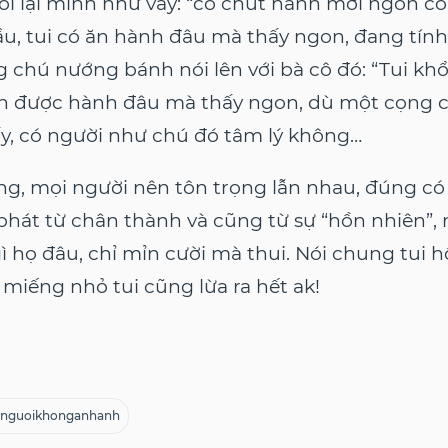
ói lại mình như vầy: “có chút hành mới ngon cô 
u, tui có ăn hành đâu mà thấy ngon, đang tính 
 chú nướng bánh nói lên với bà cô đó: “Tui khổ
ăn được hành đâu mà thấy ngon, dù một cọng
ấy, có người như chú đó tâm lý không…
ng, mọi người nên tôn trọng lẫn nhau, đúng có
phát từ chân thành và cũng từ sự “hồn nhiên”,
ì họ đâu, chỉ mỉn cười mà thui. Nói chung tui 
miếng nhỏ tui cũng lừa ra hết ak!
nguoikhonganhanh