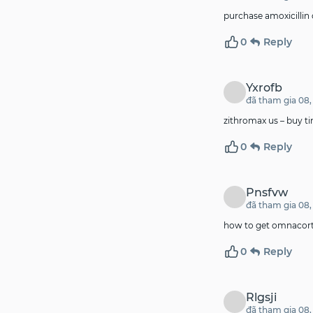
purchase amoxicillin 
0
Reply
Yxrofb
đã tham gia 08,
zithromax us –
buy t
0
Reply
Pnsfvw
đã tham gia 08,
how to get omnacorti
0
Reply
Rlgsji
đã tham gia 08,