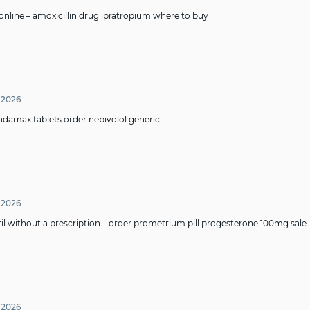
online –
amoxicillin drug
ipratropium where to buy
 2026
indamax tablets
order nebivolol generic
 2026
l without a prescription –
order prometrium pill
progesterone 100mg sale
 2026