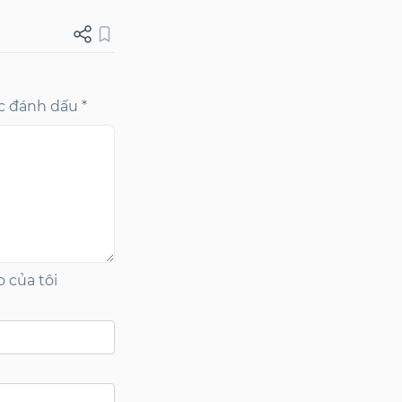
c đánh dấu *
o của tôi