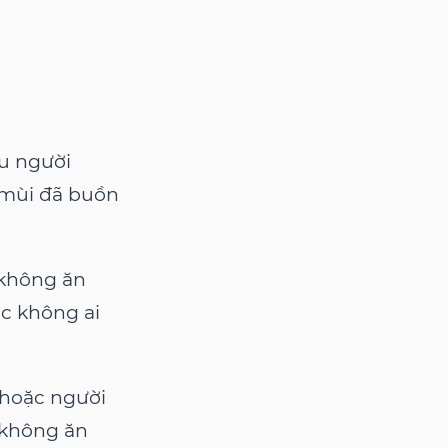
u người
 mùi đã buồn
 không ăn
ọc không ai
 hoặc người
i không ăn