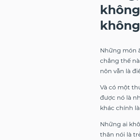
không
không
Những món ă
chẳng thế nà
nôn vẫn là đi
Và có một th
được nó là nh
khác chính l
Những ai khô
thân nói là t