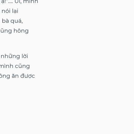
ạ!”…. Úi, mình
nói lại
 bà quá,
 cũng hông
 những lời
 mình cũng
hông ăn được