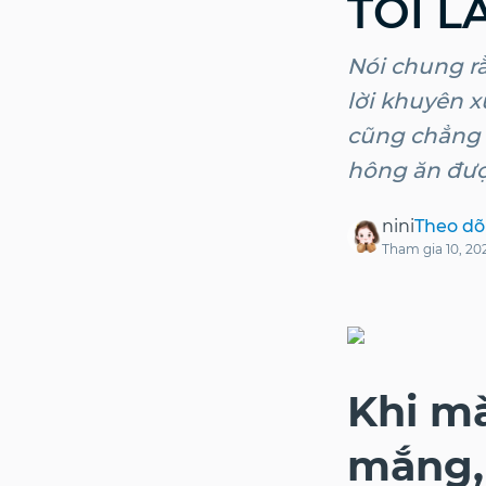
TÔI 
Nói chung r
lời khuyên x
cũng chẳng c
hông ăn đượ
nini
Theo dõ
Tham gia
10, 20
Khi mà
mắng, b