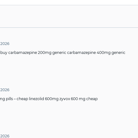
 2026
–
buy carbamazepine 200mg generic
carbamazepine 400mg generic
 2026
mg pills –
cheap linezolid 600mg
zyvox 600 mg cheap
 2026