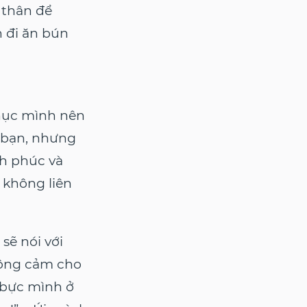
 thân để
 đi ăn bún
phục mình nên
a bạn, nhưng
h phúc và
 không liên
sẽ nói với
thông cảm cho
 bực mình ở