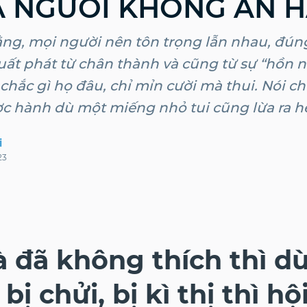
LÀ NGƯỜI KHÔNG ĂN 
ằng, mọi người nên tôn trọng lẫn nhau, đú
uất phát từ chân thành và cũng từ sự “hồn 
hắc gì họ đâu, chỉ mỉn cười mà thui. Nói ch
c hành dù một miếng nhỏ tui cũng lừa ra hế
i
23
 đã không thích thì dù
ị chửi, bị kì thị thì hộ