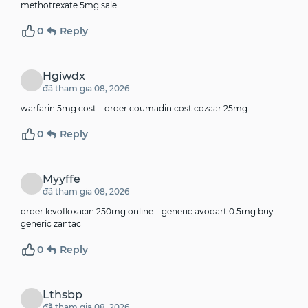
methotrexate 5mg sale
0
Reply
Hgiwdx
đã tham gia 08, 2026
warfarin 5mg cost –
order coumadin
cost cozaar 25mg
0
Reply
Myyffe
đã tham gia 08, 2026
order levofloxacin 250mg online –
generic avodart 0.5mg
buy
generic zantac
0
Reply
Lthsbp
đã tham gia 08, 2026