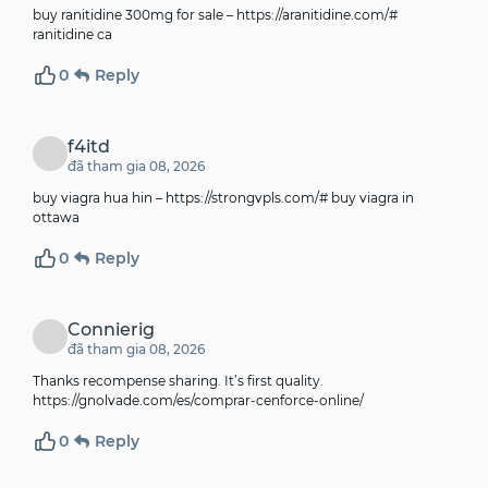
buy ranitidine 300mg for sale –
https://aranitidine.com/#
ranitidine ca
0
Reply
f4itd
đã tham gia 08, 2026
buy viagra hua hin –
https://strongvpls.com/#
buy viagra in
ottawa
0
Reply
Connierig
đã tham gia 08, 2026
Thanks recompense sharing. It’s first quality.
https://gnolvade.com/es/comprar-cenforce-online/
0
Reply