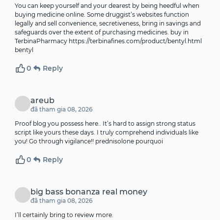
You can keep yourself and your dearest by being heedful when
buying medicine online. Some druggist’s websites function
legally and sell convenience, secretiveness, bring in savings and
safeguards over the extent of purchasing medicines. buy in
TerbinaPharmacy
https://terbinafines.com/product/bentyl.html
bentyl
0
Reply
areub
đã tham gia 08, 2026
Proof blog you possess here.. It’s hard to assign strong status
script like yours these days. I truly comprehend individuals like
you! Go through vigilance!!
prednisolone pourquoi
0
Reply
big bass bonanza real money
đã tham gia 08, 2026
I’ll certainly bring to review more.