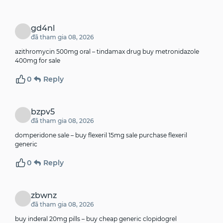
gd4nl
đã tham gia 08, 2026
azithromycin 500mg oral –
tindamax drug
buy metronidazole
400mg for sale
0
Reply
bzpv5
đã tham gia 08, 2026
domperidone sale –
buy flexeril 15mg sale
purchase flexeril
generic
0
Reply
zbwnz
đã tham gia 08, 2026
buy inderal 20mg pills –
buy cheap generic clopidogrel