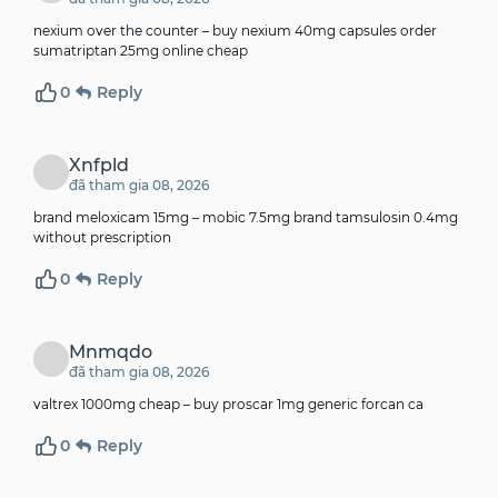
nexium over the counter –
buy nexium 40mg capsules
order
sumatriptan 25mg online cheap
0
Reply
Xnfpld
đã tham gia 08, 2026
brand meloxicam 15mg –
mobic 7.5mg brand
tamsulosin 0.4mg
without prescription
0
Reply
Mnmqdo
đã tham gia 08, 2026
valtrex 1000mg cheap –
buy proscar 1mg generic
forcan ca
0
Reply