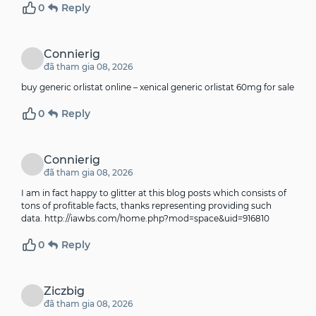
0
Reply
Connierig
đã tham gia 08, 2026
buy generic orlistat online –
xenical generic
orlistat 60mg for sale
0
Reply
Connierig
đã tham gia 08, 2026
I am in fact happy to glitter at this blog posts which consists of
tons of profitable facts, thanks representing providing such
data.
http://iawbs.com/home.php?mod=space&uid=916810
0
Reply
Ziczbig
đã tham gia 08, 2026