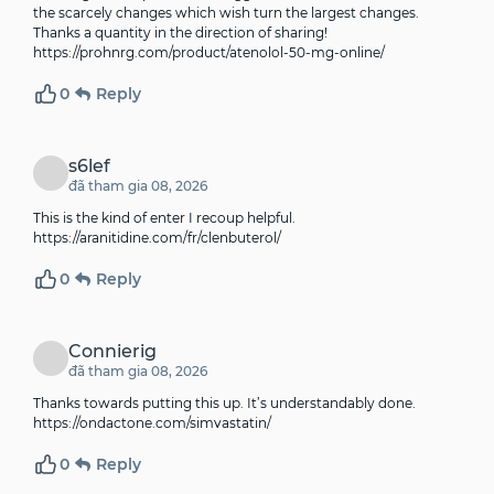
the scarcely changes which wish turn the largest changes.
Thanks a quantity in the direction of sharing!
https://prohnrg.com/product/atenolol-50-mg-online/
0
Reply
s6lef
đã tham gia 08, 2026
This is the kind of enter I recoup helpful.
https://aranitidine.com/fr/clenbuterol/
0
Reply
Connierig
đã tham gia 08, 2026
Thanks towards putting this up. It’s understandably done.
https://ondactone.com/simvastatin/
0
Reply