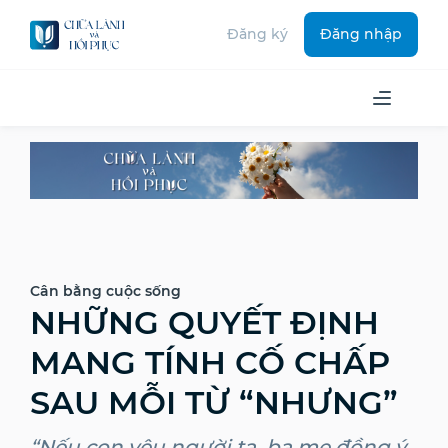
Đăng ký
Đăng nhập
Cân bằng cuộc sống
NHỮNG QUYẾT ĐỊNH
MANG TÍNH CỐ CHẤP
SAU MỖI TỪ “NHƯNG”
“Nếu con yêu người ta, ba mẹ đồng ý