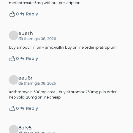
methotrexate 5mg without prescription
0
Reply
euerh
đã tham gia 08, 2026
buy amoxicillin pill –
amoxicillin buy online
order ipratropium
0
Reply
eeu6r
đã tham gia 08, 2026
azithromycin 500mg cost –
buy zithromax 250mg pills
order
nebivolol 20mg online cheap
0
Reply
8ofv5