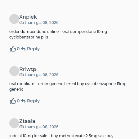
Xnpiek
đã tham gia 08, 2026
order domperidone online –
oral domperidone 10mg
cyclobenzaprine pills
0
Reply
Rriwqs
đã tham gia 08, 2026
oral motilium –
order generic flexeril
buy cyclobenzaprine 15mg
generic
0
Reply
Ztaaia
đã tham gia 08, 2026
inderal 10mg for sale –
buy methotrexate 2.5mg sale
buy