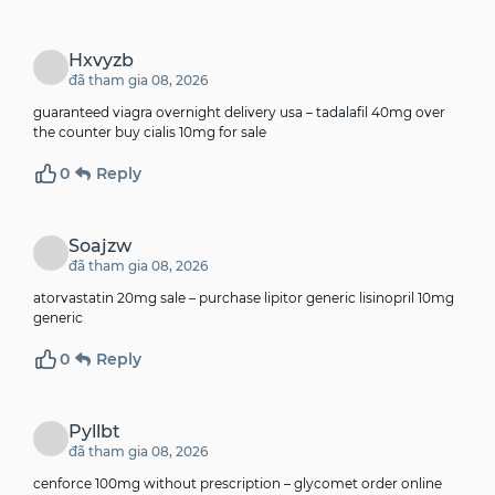
Hxvyzb
đã tham gia 08, 2026
guaranteed viagra overnight delivery usa –
tadalafil 40mg over
the counter
buy cialis 10mg for sale
0
Reply
Soajzw
đã tham gia 08, 2026
atorvastatin 20mg sale –
purchase lipitor generic
lisinopril 10mg
generic
0
Reply
Pyllbt
đã tham gia 08, 2026
cenforce 100mg without prescription –
glycomet order online