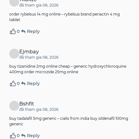
đã tham gia 08, 2026
order rybelsus 14 mg online –
rybelsus brand
periactin 4 mg
tablet
0
Reply
Ejmbay
đã tham gia 08, 2026
buy tizanidine 2mg online cheap –
generic hydroxychloroquine
400mg
order microzide 25mg online
0
Reply
Bshfit
đã tham gia 08, 2026
buy tadalafil 5mg generic –
cialis from india
buy sildenafil 100mg
generic
0
Reply