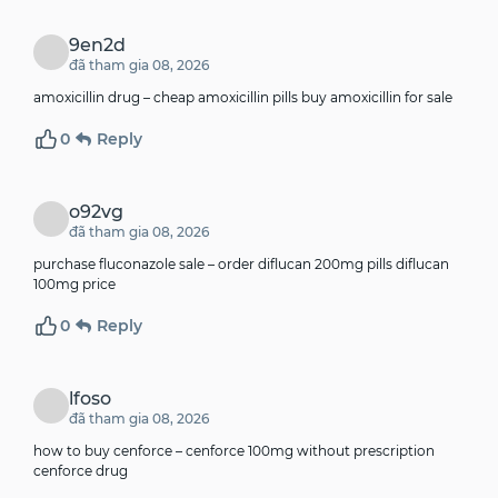
9en2d
đã tham gia 08, 2026
amoxicillin drug –
cheap amoxicillin pills
buy amoxicillin for sale
0
Reply
o92vg
đã tham gia 08, 2026
purchase fluconazole sale –
order diflucan 200mg pills
diflucan
100mg price
0
Reply
lfoso
đã tham gia 08, 2026
how to buy cenforce –
cenforce 100mg without prescription
cenforce drug