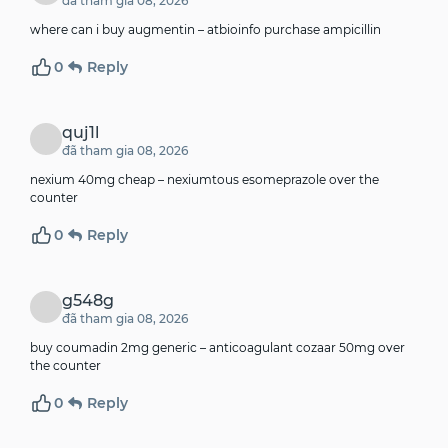
đã tham gia 08, 2026
where can i buy augmentin –
atbioinfo
purchase ampicillin
0
Reply
quj1l
đã tham gia 08, 2026
nexium 40mg cheap –
nexiumtous
esomeprazole over the
counter
0
Reply
g548g
đã tham gia 08, 2026
buy coumadin 2mg generic –
anticoagulant
cozaar 50mg over
the counter
0
Reply