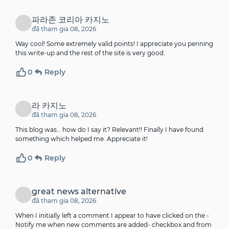
파라존 코리아 카지노
đã tham gia 08, 2026
Way cool! Some extremely valid points! I appreciate you penning
this write-up and the rest of the site is very good.
0
Reply
라 카지노
đã tham gia 08, 2026
This blog was… how do I say it? Relevant!! Finally I have found
something which helped me. Appreciate it!
0
Reply
great news alternative
đã tham gia 08, 2026
When I initially left a comment I appear to have clicked on the -
Notify me when new comments are added- checkbox and from