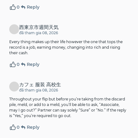
0
Reply
西東京市週間天気
đã tham gia 08, 2026
Every thing makes up their life however the one that tops the
record is a job, earning money, changing into rich and rising
their cash.
0
Reply
カフェ 服装 高校生
đã tham gia 08, 2026
Throughout your flip but before you’re taking from the discard
pile, meld, or add to a meld, you’ll be able to ask, “Associate,
may I go out?” Partner can say solely “Sure” or “No.” If the reply
is “Yes,” you’re required to go out.
0
Reply