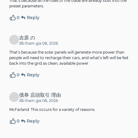
That’s because all the rules of the trade are already built into the
preset parameters.
0
Reply
吉原 の
đã tham gia 08, 2026
That’s because the solar panels will generate more power than
people will need to recharge their cars, and what’s left will be fed
back into the grid as clean, available power.
0
Reply
債券 店頭取引 理由
đã tham gia 08, 2026
McFarland. This occurs for a variety of reasons.
0
Reply