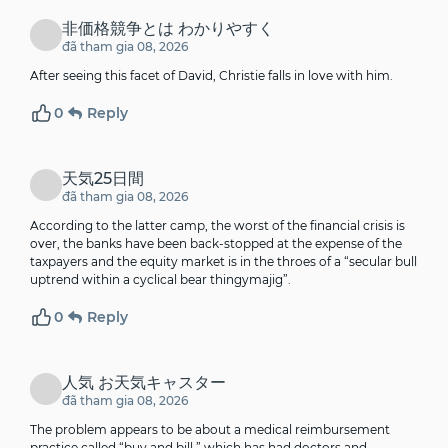
非価格競争とは わかりやすく
đã tham gia 08, 2026
After seeing this facet of David, Christie falls in love with him.
0
Reply
天気25日間
đã tham gia 08, 2026
According to the latter camp, the worst of the financial crisis is
over, the banks have been back-stopped at the expense of the
taxpayers and the equity market is in the throes of a “secular bull
uptrend within a cyclical bear thingymajig”.
0
Reply
人気 お天気キャスター
đã tham gia 08, 2026
The problem appears to be about a medical reimbursement
practice called “buy and bill,” which has had doctors and