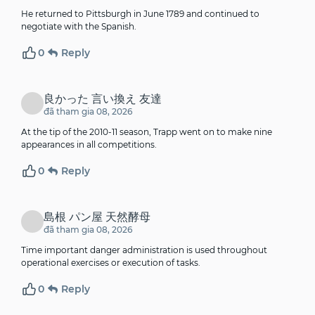
He returned to Pittsburgh in June 1789 and continued to
negotiate with the Spanish.
0
Reply
良かった 言い換え 友達
đã tham gia 08, 2026
At the tip of the 2010-11 season, Trapp went on to make nine
appearances in all competitions.
0
Reply
島根 パン屋 天然酵母
đã tham gia 08, 2026
Time important danger administration is used throughout
operational exercises or execution of tasks.
0
Reply