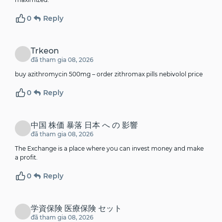
0
Reply
Trkeon
đã tham gia 08, 2026
buy azithromycin 500mg –
order zithromax pills
nebivolol price
0
Reply
中国 株価 暴落 日本 へ の 影響
đã tham gia 08, 2026
The Exchange is a place where you can invest money and make
a profit.
0
Reply
学資保険 医療保険 セット
đã tham gia 08, 2026