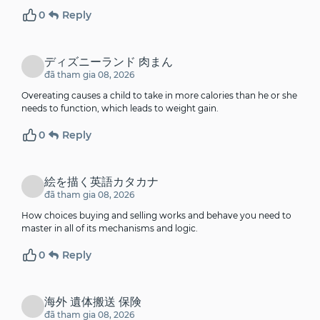
0
Reply
ディズニーランド 肉まん
đã tham gia 08, 2026
Overeating causes a child to take in more calories than he or she
needs to function, which leads to weight gain.
0
Reply
絵を描く英語カタカナ
đã tham gia 08, 2026
How choices buying and selling works and behave you need to
master in all of its mechanisms and logic.
0
Reply
海外 遺体搬送 保険
đã tham gia 08, 2026