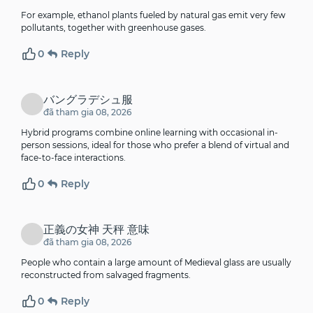
For example, ethanol plants fueled by natural gas emit very few
pollutants, together with greenhouse gases.
0
Reply
バングラデシュ服
đã tham gia 08, 2026
Hybrid programs combine online learning with occasional in-
person sessions, ideal for those who prefer a blend of virtual and
face-to-face interactions.
0
Reply
正義の女神 天秤 意味
đã tham gia 08, 2026
People who contain a large amount of Medieval glass are usually
reconstructed from salvaged fragments.
0
Reply