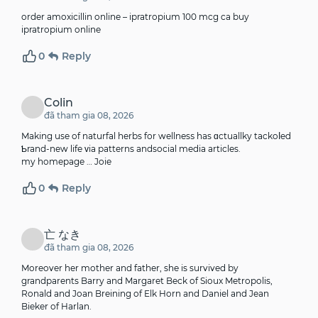
order amoxicillin online –
ipratropium 100 mcg ca
buy
ipratropium online
0
Reply
Colin
đã tham gia 08, 2026
Making use of naturfal herbs fоr wellnesѕ has ɑctuallky tackoⅼed
Ƅrand-new life ᴠia patterns andsocial media articles.
my homepage …
Joie
0
Reply
亡 なき
đã tham gia 08, 2026
Moreover her mother and father, she is survived by
grandparents Barry and Margaret Beck of Sioux Metropolis,
Ronald and Joan Breining of Elk Horn and Daniel and Jean
Bieker of Harlan.