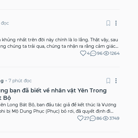
 đọc
 khủng nhất trên đời này chính là lo lắng. Thật vậy, sau
ủng chúng ta trải qua, chúng ta nhận ra rằng cảm giác
phải ngay khi điều đó xảy ra, mà chính là sự lo lắng
4
96
1264
. Đa […]
7 phút đọc
ng
ng bạn đã biết về nhân vật Yên Trong
t Bộ
ên Long Bát Bộ, ban đầu tác giả để kết thúc là Vương
phi bị Mộ Dung Phục (Phục) bỏ rơi, đã quyết định đi
cái kết là 2 người sống hạnh phúc, còn Phục thì bị
27
86
3749
ả chấp bút viết lại, sửa thành Yên thấy Phục bị điên, thế