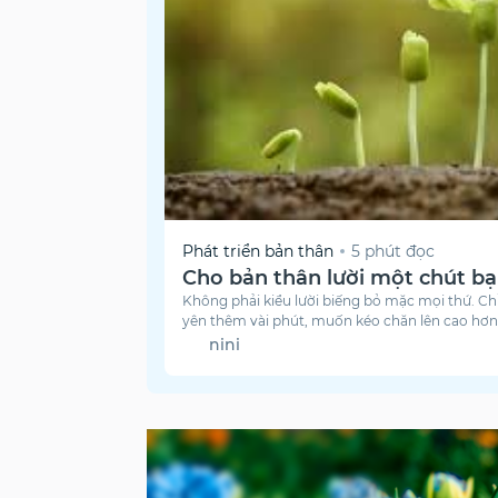
Phát triển bản thân
5 phút đọc
Cho bản thân lười một chút b
Không phải kiểu lười biếng bỏ mặc mọi thứ. C
yên thêm vài phút, muốn kéo chăn lên cao hơ
bộn bề đang đợi ngoài cánh cửa.
nini