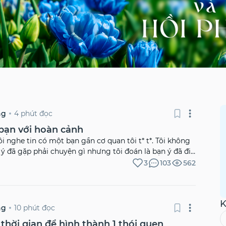
4 phút đọc
ng
bạn với hoàn cảnh
i nghe tin có một bạn gần cơ quan tôi t* t*. Tôi không
ạn ý đã gặp phải chuyện gì nhưng tôi đoán là bạn ý đã đi
 đau khổ thì mới ra quyết định như vậy. Vậy là đã kết
3
103
562
i, thương bạn, thương vợ con bạn ý, thương gia đình
K
10 phút đọc
ng
thời gian để hình thành 1 thói quen