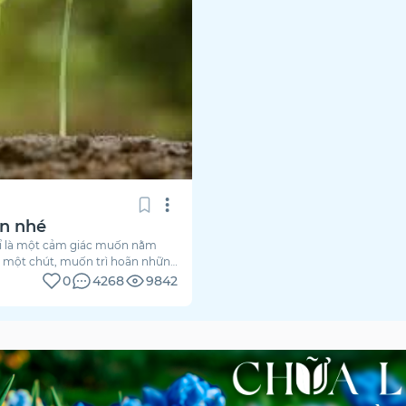
ạn nhé
hỉ là một cảm giác muốn nằm
n một chút, muốn trì hoãn những
0
4268
9842