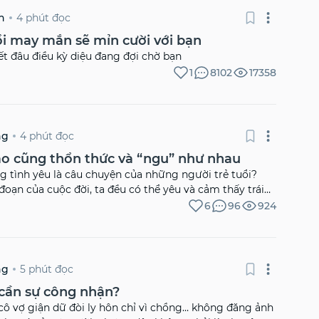
4 phút đọc
n
ồi may mắn sẽ mỉn cười với bạn
ết đâu điều kỳ diệu đang đợi chờ bạn
1
8102
17358
4 phút đọc
ng
ào cũng thổn thức và “ngu” như nhau
ng tình yêu là câu chuyện của những người trẻ tuổi?
 đoạn của cuộc đời, ta đều có thể yêu và cảm thấy trái
nhịp chẳng khác gì một đứa trẻ mới biết yêu lần đầu.
6
96
924
 của […]
5 phút đọc
ng
cần sự công nhận?
 cô vợ giận dữ đòi ly hôn chỉ vì chồng… không đăng ảnh