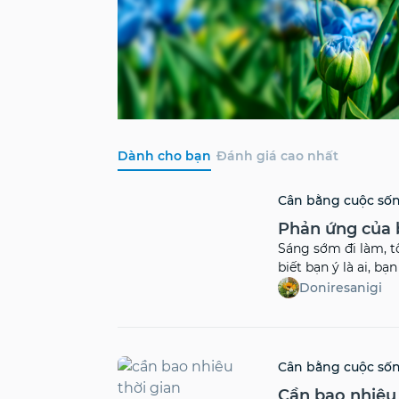
Dành cho bạn
Đánh giá cao nhất
Cân bằng cuộc số
Phản ứng của 
Sáng sớm đi làm, tô
biết bạn ý là ai, b
đến tột cùng của sự
Doniresanigi
thúc một kiếp ngườ
bạn ý.
Cân bằng cuộc số
Cần bao nhiêu 