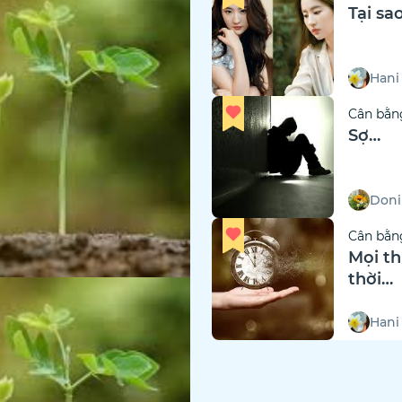
Tại sa
Hani
Cân bằn
Sợ…
Doni
Cân bằn
Mọi th
thời…
Hani