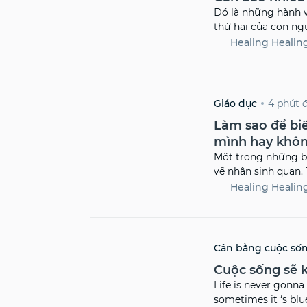
Đó là những hành v
thứ hai của con ng
hoạt, học tập, rèn
Healing Healin
ngày, tuy vậy thói
khi rất tình cờ hay 
4 phút 
Giáo dục
Làm sao để biế
mình hay khô
Một trong những b
về nhân sinh quan. 
xúc mà bỏ qua cho 
Healing Healin
dần lớn lên và tạo [
Cân bằng cuộc số
Cuộc sống sẽ 
Life is never gonna 
sometimes it ‘s blu