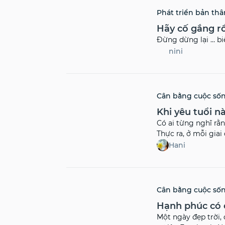
Phát triển bản thâ
Hãy cố gắng r
Đừng dừng lại … bi
nini
Cân bằng cuộc số
Khi yêu tuổi n
Có ai từng nghĩ rằ
Thực ra, ở mỗi giai
tim mình đập loạn 
Hani
Đó là điều tuyệt vời
Cân bằng cuộc số
Hạnh phúc có 
Một ngày đẹp trời,