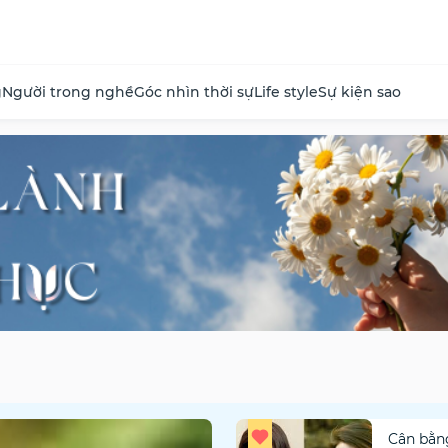
g
Người trong nghề
Góc nhìn thời sự
Life style
Sự kiện sao
Cân bằn