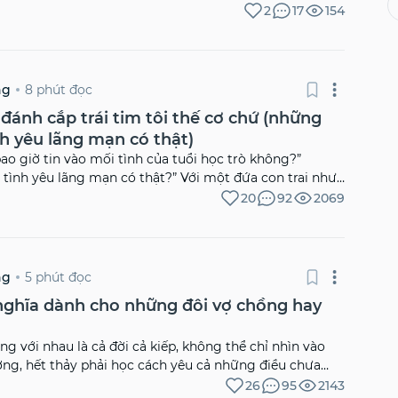
trol your attitude. You have to try harder. You need to
2
17
154
 a time. Never give up. You need to understand that you
ircumstances, but you can control your attitude
calm, take a deep breath, look towards the future!
8 phút đọc
ng
 đánh cắp trái tim tôi thế cơ chứ (những
h yêu lãng mạn có thật)
ao giờ tin vào mối tình của tuổi học trò không?”
tình yêu lãng mạn có thật?” Với một đứa con trai như
 ở thời điểm khi mỗi ngày đều phải xin mẹ tiền đi học
20
92
2069
có lẽ tôi chẳng tin được đâu.
5 phút đọc
ng
nghĩa dành cho những đôi vợ chồng hay
g với nhau là cả đời cả kiếp, không thể chỉ nhìn vào
ơng, hết thảy phải học cách yêu cả những điều chưa
26
95
2143