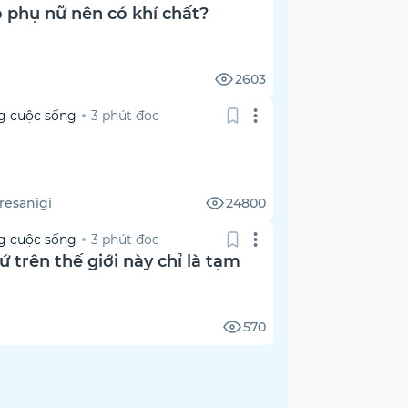
o phụ nữ nên có khí chất?
2603
g cuộc sống
3 phút đọc
resanigi
24800
g cuộc sống
3 phút đọc
ứ trên thế giới này chỉ là tạm
570