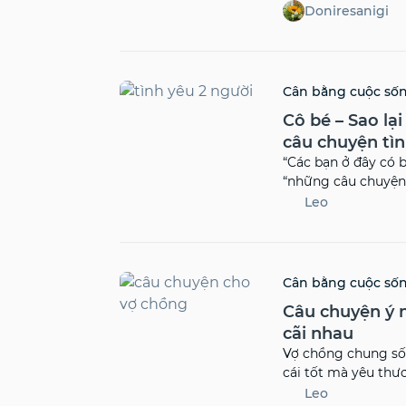
do? You have to con
Doniresanigi
take it one step at
can’t control the c
towards them. Stay 
Move forwad!
Cân bằng cuộc số
Cô bé – Sao lại
câu chuyện tìn
“Các bạn ở đây có b
“những câu chuyện 
tôi thì nếu hỏi tôi
Leo
mỗi buổi sáng chắc 
Cân bằng cuộc số
Câu chuyện ý 
cãi nhau
Vợ chồng chung sốn
cái tốt mà yêu thư
tốt.
Leo