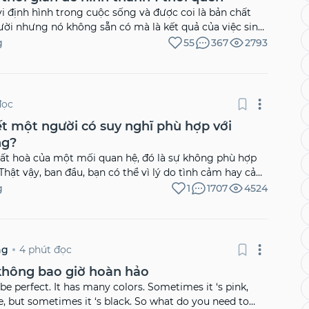
i định hình trong cuộc sống và được coi là bản chất
ười nhưng nó không sẵn có mà là kết quả của việc sinh
 luyện, tu dưỡng của mỗi cá nhân trong cuộc sống hằng
g
55
367
2793
 quen cũng có thể bắt nguồn từ một nguyên nhân đôi
do bị lôi kéo từ một cá thể khác.
đọc
t một người có suy nghĩ phù hợp với
ng?
ất hoà của một mối quan hệ, đó là sự không phù hợp
Thật vậy, ban đầu, bạn có thể vì lý do tình cảm hay cảm
việc không phù hợp này, nhưng theo thời gian, nó sẽ
g
1
1707
4524
…]
4 phút đọc
ng
không bao giờ hoàn hảo
be perfect. It has many colors. Sometimes it ‘s pink,
e, but sometimes it ‘s black. So what do you need to