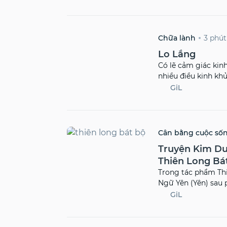
3 phút
Chữa lành
Lo Lắng
Có lẽ cảm giác kinh
nhiều điều kinh kh
đáng sợ nhất không 
GiL
trước khi nó diễn ra
Cân bằng cuộc số
Truyện Kim Du
Thiên Long Bá
Trong tác phẩm Thi
Ngữ Yên (Yên) sau 
theo Đoàn Dự (Dự), 
GiL
điên. Sau này tác gi
là dành cả đời